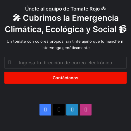
d
Únete al equipo de Tomate Rojo 🍅
i
🎤 Cubrimos la Emergencia
o
a
Climática, Ecológica y Social 📹
m
b
Un tomate con colores propios, sin tinte ajeno que lo manche ni
i
intervenga genéticamente
e
n
Ingresa
t
tu
e
dirección
de
correo
electrónico
Facebook
X
LinkedIn
Instagram