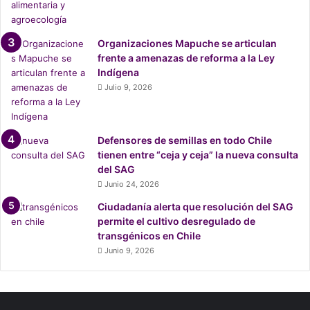
i
s
c
Organizaciones Mapuche se articulan
u
frente a amenazas de reforma a la Ley
t
Indígena
i
Julio 9, 2026
r
á
l
a
Defensores de semillas en todo Chile
c
tienen entre “ceja y ceja” la nueva consulta
o
del SAG
m
Junio 24, 2026
i
Ciudadanía alerta que resolución del SAG
s
permite el cultivo desregulado de
i
transgénicos en Chile
ó
n
Junio 9, 2026
d
e
m
e