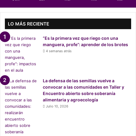
s
:
l
a
LO MÁS RECIENTE
s
i
“Es la primera vez que riego con una
n
manguera, profe”: aprender de los brotes
d
4 semanas atrás
i
c
a
c
i
La defensa de las semillas vuelve a
o
convocar a las comunidades en Taller y
n
Encuentro abierto sobre soberanía
e
alimentaria y agroecología
s
Julio 10, 2026
q
u
e
d