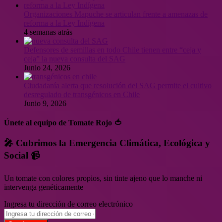
Organizaciones Mapuche se articulan frente a amenazas de
reforma a la Ley Indígena
4 semanas atrás
Defensores de semillas en todo Chile tienen entre “ceja y
ceja” la nueva consulta del SAG
Junio 24, 2026
Ciudadanía alerta que resolución del SAG permite el cultivo
desregulado de transgénicos en Chile
Junio 9, 2026
Únete al equipo de Tomate Rojo 🍅
🎤 Cubrimos la Emergencia Climática, Ecológica y
Social 📹
Un tomate con colores propios, sin tinte ajeno que lo manche ni
intervenga genéticamente
Ingresa tu dirección de correo electrónico