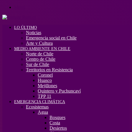
Menú
LO ÚLTIMO
Noticias
Emergencia social en Chile
Arte y Cultura
MEDIO AMBIENTE EN CHILE
Norte de Chile
Centro de Chile
Sur de Chile
Territorios en Resistencia
Coronel
Huasco
Mejillones
Quintero y Puchuncaví
TPP 11
EMERGENCIA CLIMÁTICA
Ecosistemas
Agua
Bosques
Costa
Desiertos