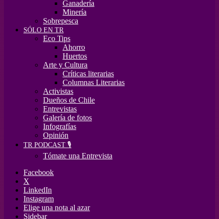
Ganadería
Minería
Sobrepesca
SÓLO EN TR
Eco Tips
Ahorro
Huertos
Arte y Cultura
Críticas literarias
Columnas Literarias
Activistas
Dueños de Chile
Entrevistas
Galería de fotos
Infografías
Opinión
TR PODCAST 🎙️
Tómate una Entrevista
Facebook
X
LinkedIn
Instagram
Elige una nota al azar
Sidebar