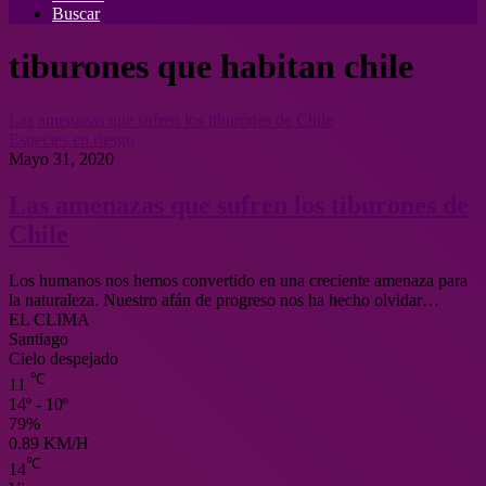
Buscar
tiburones que habitan chile
Las amenazas que sufren los tiburones de Chile
Especies en riesgo
Mayo 31, 2020
Las amenazas que sufren los tiburones de
Chile
Los humanos nos hemos convertido en una creciente amenaza para
la naturaleza. Nuestro afán de progreso nos ha hecho olvidar…
EL CLIMA
Santiago
Cielo despejado
℃
11
14º - 10º
79%
0.89 KM/H
℃
14