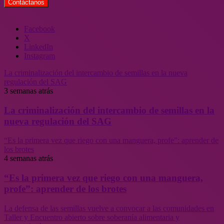
Facebook
X
LinkedIn
Instagram
La criminalización del intercambio de semillas en la nueva
regulación del SAG
3 semanas atrás
La criminalización del intercambio de semillas en la
nueva regulación del SAG
“Es la primera vez que riego con una manguera, profe”: aprender de
los brotes
4 semanas atrás
“Es la primera vez que riego con una manguera,
profe”: aprender de los brotes
La defensa de las semillas vuelve a convocar a las comunidades en
Taller y Encuentro abierto sobre soberanía alimentaria y