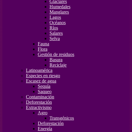
Glaciares
Humedales
Manglares
Lagos
Océanos
Ríos
Salares
Selva
Fauna
Flora
Gestión de residuos
Basura
Reciclaje
Latinoamérica
Especies en riesgo
Escasez de agua
Sequía
Saqueo
Contaminación
Deforestación
Extractivismo
Agro
Transgénicos
Deforestación
Energía