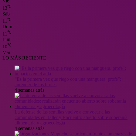
Vie
℃
13
Sáb
℃
11
Dom
℃
11
Lun
℃
10
Mar
LO MÁS RECIENTE
“Es la primera vez que riego con una manguera, profe”:
aprender de los brotes
4 semanas atrás
La defensa de las semillas vuelve a convocar a las
comunidades en Taller y Encuentro abierto sobre soberanía
alimentaria y agroecología
4 semanas atrás