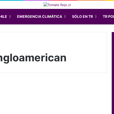
HILE
EMERGENCIA CLIMÁTICA
SÓLO EN TR
TR POD
ngloamerican