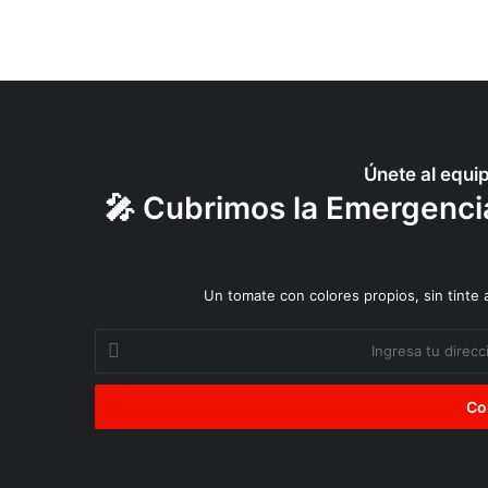
Únete al equi
🎤 Cubrimos la Emergencia
Un tomate con colores propios, sin tinte
Ingresa
tu
dirección
de
correo
electrónico
Ciudadanía
Reparar