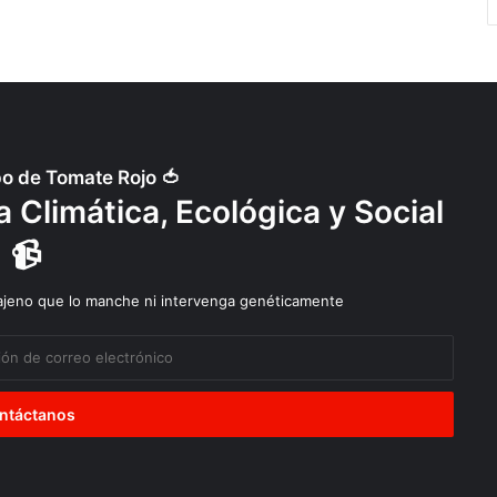
po de Tomate Rojo 🍅
 Climática, Ecológica y Social
📹
 ajeno que lo manche ni intervenga genéticamente
Diálogos
Explotación