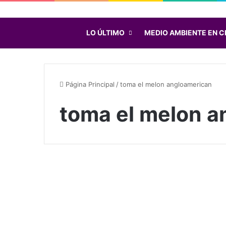
LO ÚLTIMO
MEDIO AMBIENTE EN C
Página Principal
/
toma el melon angloamerican
toma el melon a
C
a
Noticias
p
.
4
d