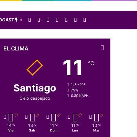
Facebook
X
LinkedIn
Instagram
Elige una nota al azar
Sidebar
Buscar
CAST 🎙️
EL CLIMA
11
℃
Santiago
14º - 10º
79%
0.89 KM/H
Cielo despejado
14
13
11
11
10
℃
℃
℃
℃
℃
Vie
Sáb
Dom
Lun
Mar