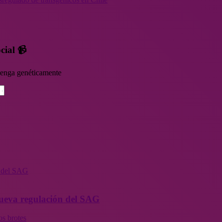
cial 📹
rvenga genéticamente
n del SAG
 nueva regulación del SAG
os brotes