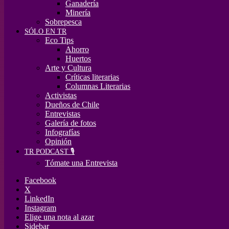
Ganadería
Minería
Sobrepesca
SÓLO EN TR
Eco Tips
Ahorro
Huertos
Arte y Cultura
Críticas literarias
Columnas Literarias
Activistas
Dueños de Chile
Entrevistas
Galería de fotos
Infografías
Opinión
TR PODCAST 🎙️
Tómate una Entrevista
Facebook
X
LinkedIn
Instagram
Elige una nota al azar
Sidebar