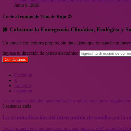
Junio 9, 2026
Únete al equipo de Tomate Rojo 🍅
🎤 Cubrimos la Emergencia Climática, Ecológica y So
Un tomate con colores propios, sin tinte ajeno que lo manche ni inte
Ingresa tu dirección de correo electrónico
Facebook
X
LinkedIn
Instagram
La criminalización del intercambio de semillas en la nueva regulació
3 semanas atrás
La criminalización del intercambio de semillas en la
“Es la primera vez que riego con una manguera, profe”: aprender de l