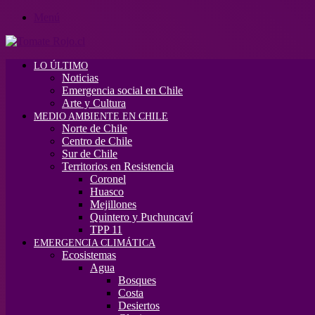
Menú
LO ÚLTIMO
Noticias
Emergencia social en Chile
Arte y Cultura
MEDIO AMBIENTE EN CHILE
Norte de Chile
Centro de Chile
Sur de Chile
Territorios en Resistencia
Coronel
Huasco
Mejillones
Quintero y Puchuncaví
TPP 11
EMERGENCIA CLIMÁTICA
Ecosistemas
Agua
Bosques
Costa
Desiertos