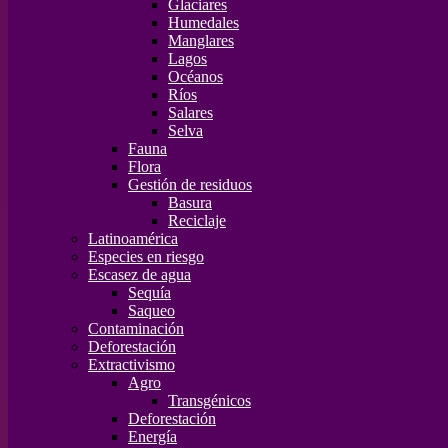
Glaciares
Humedales
Manglares
Lagos
Océanos
Ríos
Salares
Selva
Fauna
Flora
Gestión de residuos
Basura
Reciclaje
Latinoamérica
Especies en riesgo
Escasez de agua
Sequía
Saqueo
Contaminación
Deforestación
Extractivismo
Agro
Transgénicos
Deforestación
Energía