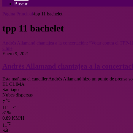
Buscar
Página Principal
/
tpp 11 bachelet
tpp 11 bachelet
Andrés Allamand chantajea a la concertación: “Votar contra el TPP-11
Chile
Enero 9, 2021
Andrés Allamand chantajea a la concertaci
Esta mañana el canciller Andrés Allamand hizo un punto de prensa so
EL CLIMA
Santiago
Nubes dispersas
℃
7
11º - 7º
81%
0.89 KM/H
℃
11
Sáb