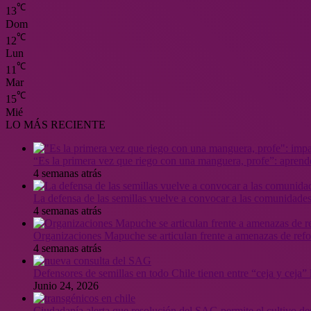
℃
13
Dom
℃
12
Lun
℃
11
Mar
℃
15
Mié
LO MÁS RECIENTE
“Es la primera vez que riego con una manguera, profe”: aprende
4 semanas atrás
La defensa de las semillas vuelve a convocar a las comunidades
4 semanas atrás
Organizaciones Mapuche se articulan frente a amenazas de ref
4 semanas atrás
Defensores de semillas en todo Chile tienen entre “ceja y ceja
Junio 24, 2026
Ciudadanía alerta que resolución del SAG permite el cultivo de