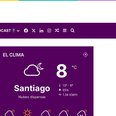
Facebook
X
LinkedIn
Instagram
Elige una nota al azar
Sidebar
Buscar
DCAST
EL CLIMA
8
℃
Santiago
13º - 8º
65%
1.34 KM/H
Nubes dispersas