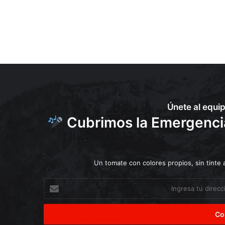
o
n
a
v
i
r
u
s
Únete al equi
Cubrimos la Emergencia 
Un tomate con colores propios, sin tinte
Ingresa
tu
dirección
de