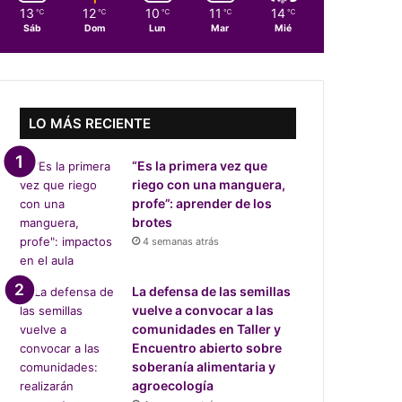
13
12
10
11
14
℃
℃
℃
℃
℃
Sáb
Dom
Lun
Mar
Mié
LO MÁS RECIENTE
“Es la primera vez que
riego con una manguera,
profe”: aprender de los
brotes
4 semanas atrás
La defensa de las semillas
vuelve a convocar a las
comunidades en Taller y
Encuentro abierto sobre
soberanía alimentaria y
agroecología