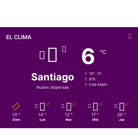
argentina
e
B
a
r
r
i
EL CLIMA
c
6
k
℃
G
o
l
d
Santiago
13º - 5º
”
81%
0.94 KM/H
:
Nubes dispersas
c
o
m
u
13
14
12
17
20
℃
℃
℃
℃
℃
n
Dom
Lun
Mar
Mié
Jue
i
d
a