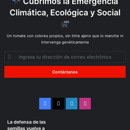
Cubrimos la Emergencia
d
e
Climática, Ecológica y Social
d
i
r
e
Un tomate con colores propios, sin tinte ajeno que lo manche ni
c
intervenga genéticamente
t
o
Ingresa
r
tu
d
dirección
e
de
l
correo
a
electrónico
m
i
n
Facebook
X
LinkedIn
Instagram
e
r
Julio 10, 2026
a
La defensa de las
d
La
Organizaciones
semillas vuelve a
u
defensa
Mapuche