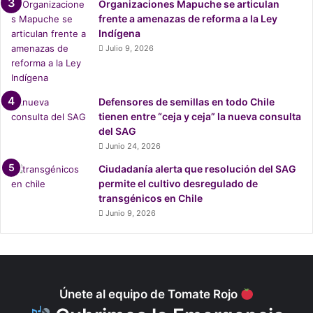
Organizaciones Mapuche se articulan
c
frente a amenazas de reforma a la Ley
i
Indígena
ó
Julio 9, 2026
n
t
r
a
Defensores de semillas en todo Chile
s
tienen entre “ceja y ceja” la nueva consulta
d
del SAG
e
Junio 24, 2026
c
Ciudadanía alerta que resolución del SAG
l
permite el cultivo desregulado de
a
transgénicos en Chile
r
a
Junio 9, 2026
c
i
o
n
e
Únete al equipo de Tomate Rojo
s