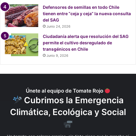
p
Defensores de semillas en todo Chile
a
tienen entre “ceja y ceja” la nueva consulta
r
del SAG
a
Junio 24, 2026
c
r
Ciudadanía alerta que resolución del SAG
e
permite el cultivo desregulado de
a
transgénicos en Chile
r
Junio 9, 2026
c
o
n
c
i
Únete al equipo de Tomate Rojo
e
Cubrimos la Emergencia
n
c
Climática, Ecológica y Social
i
a
y
p