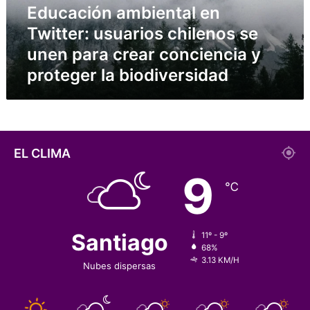
ó
Educación ambiental en
n
Twitter: usuarios chilenos se
a
m
unen para crear conciencia y
b
proteger la biodiversidad
i
e
n
t
a
l
EL CLIMA
e
9
n
℃
T
w
i
t
Santiago
11º - 9º
t
68%
3.13 KM/H
e
Nubes dispersas
r
:
u