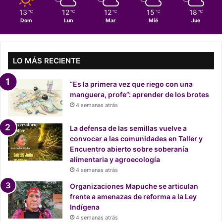
s
13
12
12
15
18
℃
℃
℃
℃
℃
u
Dom
Lun
Mar
Mié
Jue
a
r
i
o
LO MÁS RECIENTE
s
c
“Es la primera vez que riego con una
h
manguera, profe”: aprender de los brotes
i
4 semanas atrás
l
e
La defensa de las semillas vuelve a
n
convocar a las comunidades en Taller y
o
Encuentro abierto sobre soberanía
s
alimentaria y agroecología
s
4 semanas atrás
e
u
Organizaciones Mapuche se articulan
n
frente a amenazas de reforma a la Ley
e
Indígena
n
4 semanas atrás