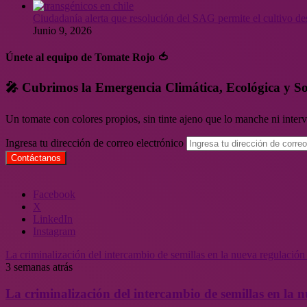
Ciudadanía alerta que resolución del SAG permite el cultivo de
Junio 9, 2026
Únete al equipo de Tomate Rojo 🍅
🎤 Cubrimos la Emergencia Climática, Ecológica y So
Un tomate con colores propios, sin tinte ajeno que lo manche ni inte
Ingresa tu dirección de correo electrónico
Facebook
X
LinkedIn
Instagram
La criminalización del intercambio de semillas en la nueva regulació
3 semanas atrás
La criminalización del intercambio de semillas en la