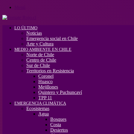
Menú
LO ÚLTIMO
Noticias
Emergencia social en Chile
Arte y Cultura
MEDIO AMBIENTE EN CHILE
Norte de Chile
Centro de Chile
Sur de Chile
Territorios en Resistencia
Coronel
Huasco
Mejillones
Quintero y Puchuncaví
TPP 11
EMERGENCIA CLIMÁTICA
Ecosistemas
Agua
Bosques
Costa
Desiertos