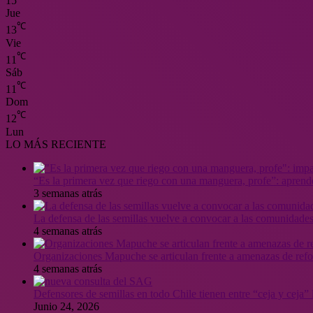
15
Jue
℃
13
Vie
℃
11
Sáb
℃
11
Dom
℃
12
Lun
LO MÁS RECIENTE
“Es la primera vez que riego con una manguera, profe”: aprende
3 semanas atrás
La defensa de las semillas vuelve a convocar a las comunidades
4 semanas atrás
Organizaciones Mapuche se articulan frente a amenazas de ref
4 semanas atrás
Defensores de semillas en todo Chile tienen entre “ceja y ceja
Junio 24, 2026