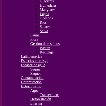
Glaciares
Humedales
Manglares
Lagos
Océanos
Ríos
Salares
Selva
Fauna
Flora
Gestión de residuos
Basura
Reciclaje
Latinoamérica
Especies en riesgo
Escasez de agua
Sequía
Saqueo
Contaminación
Deforestación
Extractivismo
Agro
Transgénicos
Deforestación
Energía