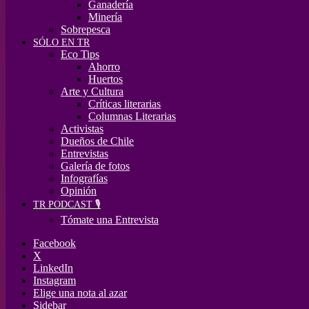
Ganadería
Minería
Sobrepesca
SÓLO EN TR
Eco Tips
Ahorro
Huertos
Arte y Cultura
Críticas literarias
Columnas Literarias
Activistas
Dueños de Chile
Entrevistas
Galería de fotos
Infografías
Opinión
TR PODCAST 🎙️
Tómate una Entrevista
Facebook
X
LinkedIn
Instagram
Elige una nota al azar
Sidebar