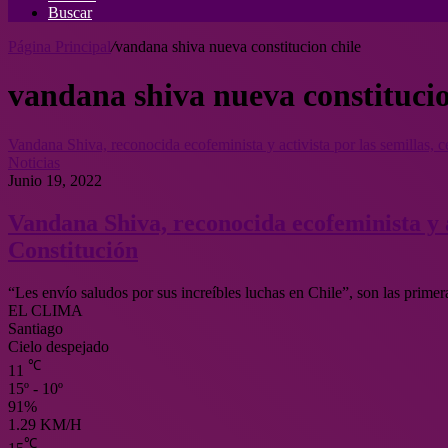
Buscar
Página Principal
/
vandana shiva nueva constitucion chile
vandana shiva nueva constitucio
Vandana Shiva, reconocida ecofeminista y activista por las semillas, c
Noticias
Junio 19, 2022
Vandana Shiva, reconocida ecofeminista y ac
Constitución
“Les envío saludos por sus increíbles luchas en Chile”, son las prim
EL CLIMA
Santiago
Cielo despejado
℃
11
15º - 10º
91%
1.29 KM/H
℃