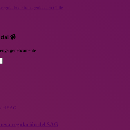
sregulado de transgénicos en Chile
cial 📹
rvenga genéticamente
n del SAG
 nueva regulación del SAG