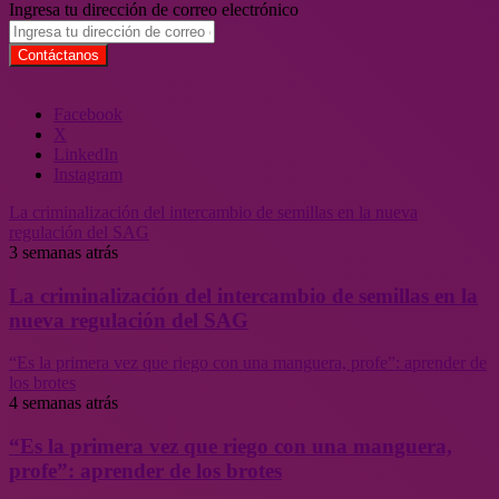
Ingresa tu dirección de correo electrónico
Facebook
X
LinkedIn
Instagram
La criminalización del intercambio de semillas en la nueva
regulación del SAG
3 semanas atrás
La criminalización del intercambio de semillas en la
nueva regulación del SAG
“Es la primera vez que riego con una manguera, profe”: aprender de
los brotes
4 semanas atrás
“Es la primera vez que riego con una manguera,
profe”: aprender de los brotes