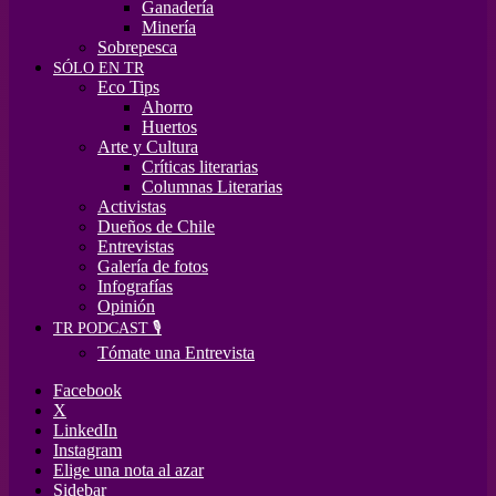
Ganadería
Minería
Sobrepesca
SÓLO EN TR
Eco Tips
Ahorro
Huertos
Arte y Cultura
Críticas literarias
Columnas Literarias
Activistas
Dueños de Chile
Entrevistas
Galería de fotos
Infografías
Opinión
TR PODCAST 🎙️
Tómate una Entrevista
Facebook
X
LinkedIn
Instagram
Elige una nota al azar
Sidebar