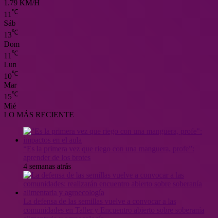
1.79 KM/H
℃
11
Sáb
℃
13
Dom
℃
11
Lun
℃
10
Mar
℃
15
Mié
LO MÁS RECIENTE
“Es la primera vez que riego con una manguera, profe”:
aprender de los brotes
4 semanas atrás
La defensa de las semillas vuelve a convocar a las
comunidades en Taller y Encuentro abierto sobre soberanía