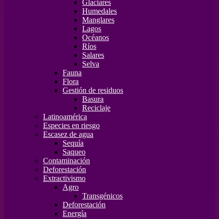
Glaciares
Humedales
Manglares
Lagos
Océanos
Ríos
Salares
Selva
Fauna
Flora
Gestión de residuos
Basura
Reciclaje
Latinoamérica
Especies en riesgo
Escasez de agua
Sequía
Saqueo
Contaminación
Deforestación
Extractivismo
Agro
Transgénicos
Deforestación
Energía