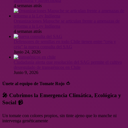
alimentaria y agroecología
4 semanas atrás
Organizaciones Mapuche se articulan frente a amenazas de
reforma a la Ley Indígena
4 semanas atrás
Defensores de semillas en todo Chile tienen entre “ceja y
ceja” la nueva consulta del SAG
Junio 24, 2026
Ciudadanía alerta que resolución del SAG permite el cultivo
desregulado de transgénicos en Chile
Junio 9, 2026
Únete al equipo de Tomate Rojo 🍅
🎤 Cubrimos la Emergencia Climática, Ecológica y
Social 📹
Un tomate con colores propios, sin tinte ajeno que lo manche ni
intervenga genéticamente