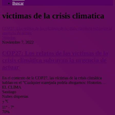
Buscar
victimas de la crisis climatica
COP27: Los relatos de las víctimas de la crisis climática subrayan la
urgencia de actuar
Noticias
Noviembre 7, 2022
COP27: Los relatos de las víctimas de la
crisis climática subrayan la urgencia de
actuar
En el contexto de la COP27, las víctimas de la crisis climática
hablan en el “Cualquier marejada podría ahogarnos: Historias…
EL CLIMA
Santiago
Nubes dispersas
℃
7
11º - 7º
70%