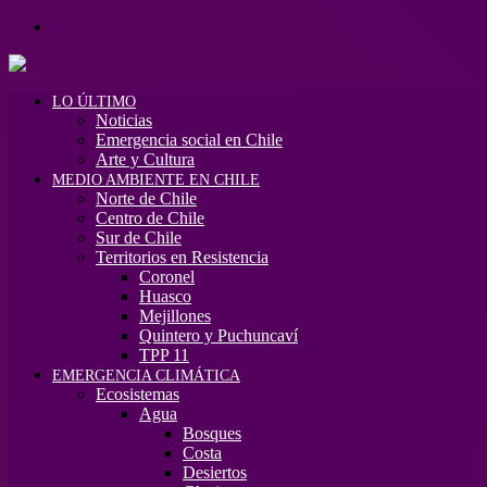
Menú
LO ÚLTIMO
Noticias
Emergencia social en Chile
Arte y Cultura
MEDIO AMBIENTE EN CHILE
Norte de Chile
Centro de Chile
Sur de Chile
Territorios en Resistencia
Coronel
Huasco
Mejillones
Quintero y Puchuncaví
TPP 11
EMERGENCIA CLIMÁTICA
Ecosistemas
Agua
Bosques
Costa
Desiertos