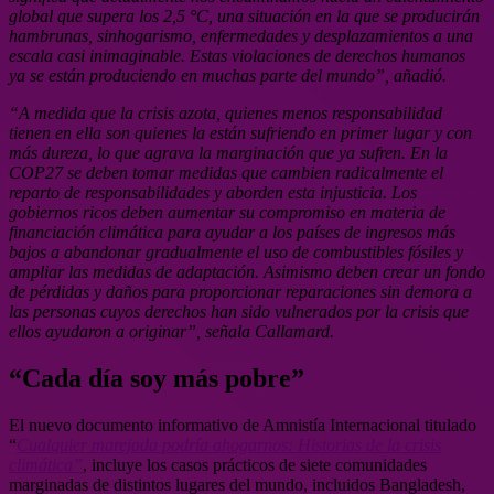
global que supera los 2,5 °C, una situación en la que se producirán
hambrunas, sinhogarismo, enfermedades y desplazamientos a una
escala casi inimaginable. Estas violaciones de derechos humanos
ya se están produciendo en muchas parte del mundo”, añadió.
“A medida que la crisis azota, quienes menos responsabilidad
tienen en ella son quienes la están sufriendo en primer lugar y con
más dureza, lo que agrava la marginación que ya sufren. En la
COP27 se deben tomar medidas que cambien radicalmente el
reparto de responsabilidades y aborden esta injusticia. Los
gobiernos ricos deben aumentar su compromiso en materia de
financiación climática para ayudar a los países de ingresos más
bajos a abandonar gradualmente el uso de combustibles fósiles y
ampliar las medidas de adaptación. Asimismo deben crear un fondo
de pérdidas y daños para proporcionar reparaciones sin demora a
las personas cuyos derechos han sido vulnerados por la crisis que
ellos ayudaron a originar”, señala Callamard.
“Cada día soy más pobre”
El nuevo documento informativo de Amnistía Internacional titulado
“
Cualquier marejada podría ahogarnos: Historias de la crisis
climática”
, incluye los casos prácticos de siete comunidades
marginadas de distintos lugares del mundo, incluidos Bangladesh,