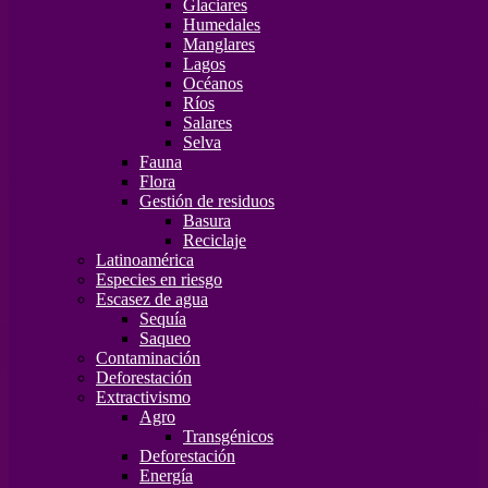
Glaciares
Humedales
Manglares
Lagos
Océanos
Ríos
Salares
Selva
Fauna
Flora
Gestión de residuos
Basura
Reciclaje
Latinoamérica
Especies en riesgo
Escasez de agua
Sequía
Saqueo
Contaminación
Deforestación
Extractivismo
Agro
Transgénicos
Deforestación
Energía