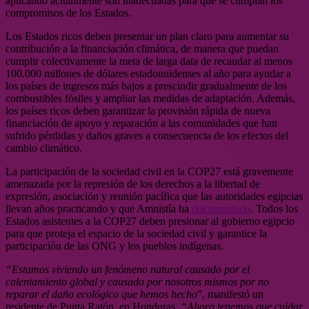
aplicando actualmente son inadecuadas para que se cumplan los
compromisos de los Estados.
Los Estados ricos deben presentar un plan claro para aumentar su
contribución a la financiación climática, de manera que puedan
cumplir colectivamente la meta de larga data de recaudar al menos
100.000 millones de dólares estadounidenses al año para ayudar a
los países de ingresos más bajos a prescindir gradualmente de los
combustibles fósiles y ampliar las medidas de adaptación. Además,
los países ricos deben garantizar la provisión rápida de nueva
financiación de apoyo y reparación a las comunidades que han
sufrido pérdidas y daños graves a consecuencia de los efectos del
cambio climático.
La participación de la sociedad civil en la COP27 está gravemente
amenazada por la represión de los derechos a la libertad de
expresión, asociación y reunión pacífica que las autoridades egipcias
llevan años practicando y que Amnistía ha
documentado
. Todos los
Estados asistentes a la COP27 deben presionar al gobierno egipcio
para que proteja el espacio de la sociedad civil y garantice la
participación de las ONG y los pueblos indígenas.
“Estamos viviendo un fenómeno natural causado por el
calentamiento global y causado por nosotros mismos por no
reparar el daño ecológico que hemos hecho
”, manifestó un
residente de Punta Ratón, en Honduras.
“Ahora tenemos que cuidar