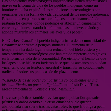
Las condiciones meteorológicas impredecibles tienen repercusiones
graves en la forma de vida de los pueblos indígenas, como un
hombre chukcha explicó: “Las condiciones meteorológicas son
esenciales para la forma de vida tradicional de los pueblos indígenas.
Basándonos en patrones meteorológicos, determinamos dónde
pastarán los ciervos, donde podemos establecer un campamento
entre migraciones, cuando habrá tormentas de nieve, cuándo y
adónde migrarán los animales, las aves y los peces”.
En Qu
e
bec, Canadá, el pueblo indígena
innu
de la
comunidad de
Pessamit
se enfrenta a peligros similares. El aumento de la
temperatura ha dado lugar a una reducción del hielo costero y a
otros cambios meteorológicos que han tenido repercusiones graves
en la forma de vida de la comunidad. Por ejemplo, el hecho de que
los lagos no se hielen en invierno hace que los ancianos no puedan
viajar tanto por su territorio ancestral y transmitir su conocimiento
tradicional sobre sus prácticas de desplazamiento.
“Cuando dejas de poder compartir tus conocimientos es una
lástima. Pierdes un poco tu dignidad”
, manifestó David Toro,
asesor ambiental del Consejo Tribal Mamuitun.
Los casos prácticos también revelan que la población que sufre
pérdidas y daños debido a la crisis climática suele quedar
abandonada a su suerte tras las catástrofes, lo que la obliga a pedir
préstamos exorbitantes, migrar, recortar el gasto en alimentación o