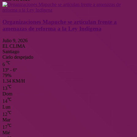
Organizaciones Mapuche se articulan frente a
amenazas de reforma a la Ley Indígena
Julio 9, 2026
EL CLIMA
Santiago
Cielo despejado
℃
6
13º - 6º
79%
1.34 KM/H
℃
13
Dom
℃
14
Lun
℃
12
Mar
℃
17
Mié