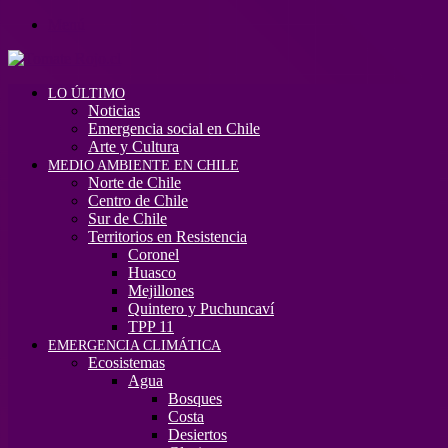
Menú
LO ÚLTIMO
Noticias
Emergencia social en Chile
Arte y Cultura
MEDIO AMBIENTE EN CHILE
Norte de Chile
Centro de Chile
Sur de Chile
Territorios en Resistencia
Coronel
Huasco
Mejillones
Quintero y Puchuncaví
TPP 11
EMERGENCIA CLIMÁTICA
Ecosistemas
Agua
Bosques
Costa
Desiertos