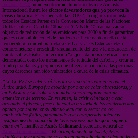
menos 2,5 °C
, un nuevo documento informativo de Amnistía
Internacional ilustra los
efectos devastadores que ya provoca la
crisis climática
. En vísperas de la COP27, la organización insta a
todos los Estados Partes en la Convención Marco de las Naciones
Unidas sobre el Cambio Climático (CMNUCC) a actualizar su
objetivo de reducción de las emisiones para 2030 a fin de garantizar
que es compatible con el de mantener el incremento medio de la
temperatura mundial por debajo de 1,5 °C. Los Estados deben
comprometerse a prescindir gradualmente del uso y la producción de
combustibles fósiles sin recurrir a “atajos” dañinos de eficacia no
demostrada, como los mecanismos de retirada del carbón, y crear un
fondo para daños y perjuicios que ofrezca reparación a las personas
cuyos derechos han sido vulnerados a causa de la crisis climática.
“La COP27 se celebrará tras un verano aterrador en el que el
Ártico ardió, Europa fue asolada por olas de calor abrasadoras, y
en Pakistán y Australia las inundaciones anegaron enormes
extensiones de terreno. En resumen, la crisis climática ya está
azotando el planeta, pese a lo cual la mayoría de los gobiernos han
optado por mantener su vínculo letal con el sector de los
combustibles fósiles, presentando a la desesperada objetivos
insuficientes de reducción de las emisiones que luego ni siquiera
cumplen”
, manifestó
Agnès Callamard
, secretaria general de
Amnistía Internacional
.
“El incumplimiento de los objetivos
significa que actualmente nos encaminamos hacia un calentamiento