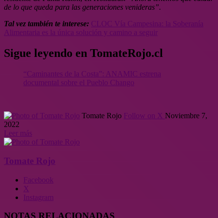
de lo que queda para las generaciones venideras”.
Tal vez también te interese:
CLOC Vía Campesina: la Soberanía
Alimentaria es la única solución y camino a seguir
Sigue leyendo en TomateRojo.cl
“Caminantes de la Costa”: ANAMIC estrena
documental sobre el Pueblo Chango
Tomate Rojo
Follow on X
Noviembre 7,
2022
Leer más
Tomate Rojo
Facebook
X
Instagram
NOTAS RELACIONADAS