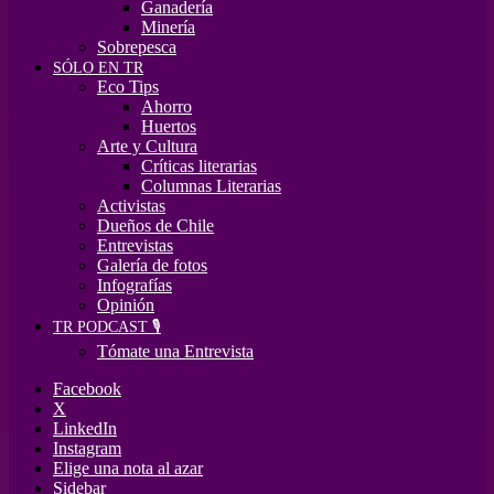
Ganadería
Minería
Sobrepesca
SÓLO EN TR
Eco Tips
Ahorro
Huertos
Arte y Cultura
Críticas literarias
Columnas Literarias
Activistas
Dueños de Chile
Entrevistas
Galería de fotos
Infografías
Opinión
TR PODCAST 🎙️
Tómate una Entrevista
Facebook
X
LinkedIn
Instagram
Elige una nota al azar
Sidebar