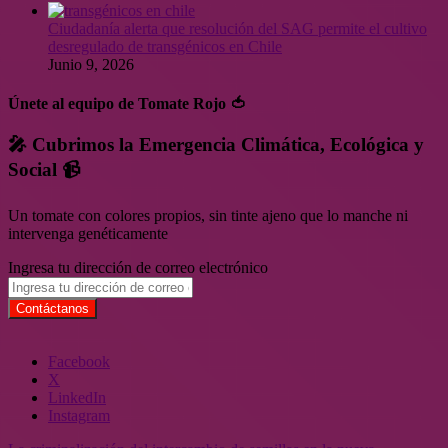
Ciudadanía alerta que resolución del SAG permite el cultivo
desregulado de transgénicos en Chile
Junio 9, 2026
Únete al equipo de Tomate Rojo 🍅
🎤 Cubrimos la Emergencia Climática, Ecológica y
Social 📹
Un tomate con colores propios, sin tinte ajeno que lo manche ni
intervenga genéticamente
Ingresa tu dirección de correo electrónico
Facebook
X
LinkedIn
Instagram