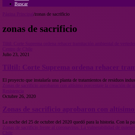
Buscar
Página Principal
/
zonas de sacrificio
zonas de sacrificio
Tiltil: Corte Suprema ordena rehacer tramitación ambiental de vertede
Centro de Chile
Julio 23, 2021
Tiltil: Corte Suprema ordena rehacer tram
El proyecto que instalaría una planta de tratamientos de residuos ind
Zonas de sacrificio aprobaron con altísimo porcentaje la creación de
Resistencia
Octubre 26, 2020
Zonas de sacrificio aprobaron con altísim
La noche del 25 de octubre del 2020 quedó para la historia. Con la pa
Zonas de sacrificio frente al coronavirus: La vulnerabilidad de quie
Chile