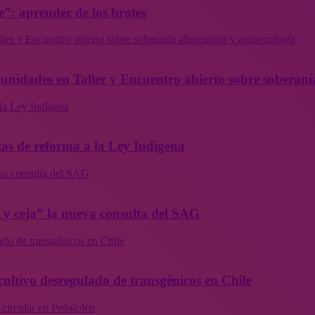
”: aprender de los brotes
ler y Encuentro abierto sobre soberanía alimentaria y agroecología
munidades en Taller y Encuentro abierto sobre soberaní
la Ley Indígena
as de reforma a la Ley Indígena
eva consulta del SAG
a y ceja” la nueva consulta del SAG
ado de transgénicos en Chile
cultivo desregulado de transgénicos en Chile
 circular en Peñalolén