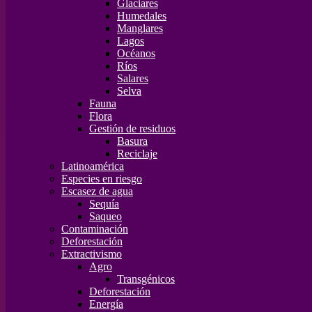
Glaciares
Humedales
Manglares
Lagos
Océanos
Ríos
Salares
Selva
Fauna
Flora
Gestión de residuos
Basura
Reciclaje
Latinoamérica
Especies en riesgo
Escasez de agua
Sequía
Saqueo
Contaminación
Deforestación
Extractivismo
Agro
Transgénicos
Deforestación
Energía