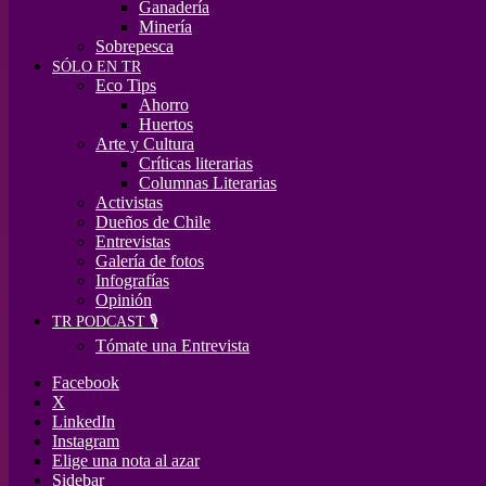
Ganadería
Minería
Sobrepesca
SÓLO EN TR
Eco Tips
Ahorro
Huertos
Arte y Cultura
Críticas literarias
Columnas Literarias
Activistas
Dueños de Chile
Entrevistas
Galería de fotos
Infografías
Opinión
TR PODCAST 🎙️
Tómate una Entrevista
Facebook
X
LinkedIn
Instagram
Elige una nota al azar
Sidebar