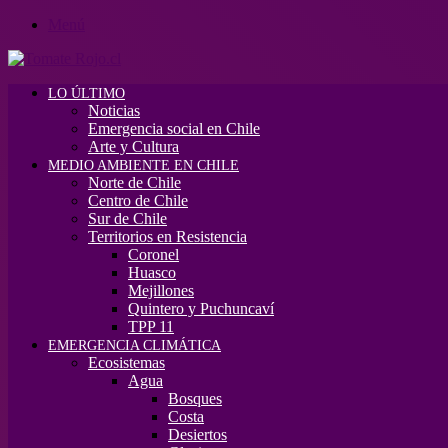
Menú
LO ÚLTIMO
Noticias
Emergencia social en Chile
Arte y Cultura
MEDIO AMBIENTE EN CHILE
Norte de Chile
Centro de Chile
Sur de Chile
Territorios en Resistencia
Coronel
Huasco
Mejillones
Quintero y Puchuncaví
TPP 11
EMERGENCIA CLIMÁTICA
Ecosistemas
Agua
Bosques
Costa
Desiertos