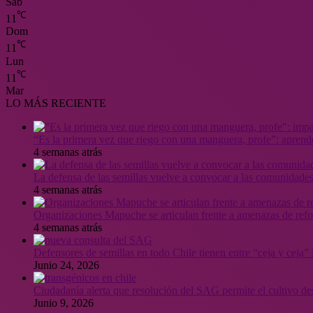
Sáb
℃
11
Dom
℃
11
Lun
℃
11
Mar
LO MÁS RECIENTE
“Es la primera vez que riego con una manguera, profe”: aprende
4 semanas atrás
La defensa de las semillas vuelve a convocar a las comunidades
4 semanas atrás
Organizaciones Mapuche se articulan frente a amenazas de ref
4 semanas atrás
Defensores de semillas en todo Chile tienen entre “ceja y ceja
Junio 24, 2026
Ciudadanía alerta que resolución del SAG permite el cultivo de
Junio 9, 2026