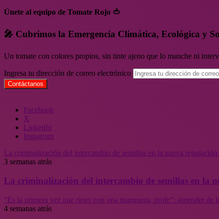
Únete al equipo de Tomate Rojo 🍅
🎤 Cubrimos la Emergencia Climática, Ecológica y So
Un tomate con colores propios, sin tinte ajeno que lo manche ni inte
Ingresa tu dirección de correo electrónico
Facebook
X
LinkedIn
Instagram
La criminalización del intercambio de semillas en la nueva regulació
3 semanas atrás
La criminalización del intercambio de semillas en la
“Es la primera vez que riego con una manguera, profe”: aprender de l
4 semanas atrás