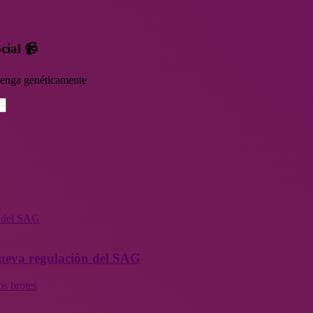
cial 📹
rvenga genéticamente
n del SAG
 nueva regulación del SAG
os brotes