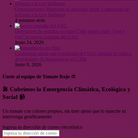
Organizaciones Mapuche se articulan frente a amenazas de
reforma a la Ley Indígena
4 semanas atrás
Defensores de semillas en todo Chile tienen entre “ceja y
ceja” la nueva consulta del SAG
Junio 24, 2026
Ciudadanía alerta que resolución del SAG permite el cultivo
desregulado de transgénicos en Chile
Junio 9, 2026
Únete al equipo de Tomate Rojo 🍅
🎤 Cubrimos la Emergencia Climática, Ecológica y
Social 📹
Un tomate con colores propios, sin tinte ajeno que lo manche ni
intervenga genéticamente
Ingresa tu dirección de correo electrónico