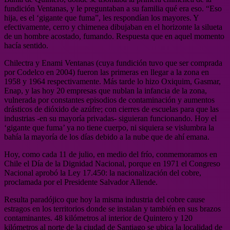
fundición Ventanas, y le preguntaban a su familia qué era eso. “Eso
hija, es el ‘gigante que fuma”, les respondían los mayores. Y
efectivamente, cerro y chimenea dibujaban en el horizonte la silueta
de un hombre acostado, fumando. Respuesta que en aquel momento
hacía sentido.
Chilectra y Enami Ventanas (cuya fundición tuvo que ser comprada
por Codelco en 2004) fueron las primeras en llegar a la zona en
1958 y 1964 respectivamente. Más tarde lo hizo Oxiquim, Gasmar,
Enap, y las hoy 20 empresas que nublan la infancia de la zona,
vulnerada por constantes episodios de contaminación y aumentos
drásticos de dióxido de azúfre; con cierres de escuelas para que las
industrias -en su mayoría privadas- siguieran funcionando. Hoy el
‘gigante que fuma’ ya no tiene cuerpo, ni siquiera se vislumbra la
bahía la mayoría de los días debido a la nube que de ahí emana.
Hoy, como cada 11 de julio, en medio del frío, conmemoramos en
Chile el Día de la Dignidad Nacional, porque en 1971 el Congreso
Nacional aprobó la Ley 17.450: la nacionalización del cobre,
proclamada por el Presidente Salvador Allende.
Resulta paradójico que hoy la misma industria del cobre cause
estragos en los territorios donde se instalan y también en sus brazos
contaminantes. 48 kilómetros al interior de Quintero y 120
kilómetros al norte de la ciudad de Santiago se ubica la localidad de