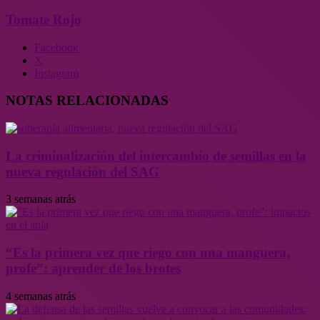
Tomate Rojo
Facebook
X
Instagram
NOTAS RELACIONADAS
La criminalización del intercambio de semillas en la
nueva regulación del SAG
3 semanas atrás
“Es la primera vez que riego con una manguera,
profe”: aprender de los brotes
4 semanas atrás