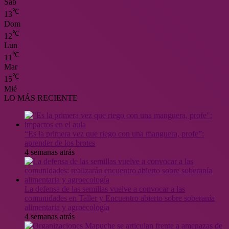
Sáb
℃
13
Dom
℃
12
Lun
℃
11
Mar
℃
15
Mié
LO MÁS RECIENTE
“Es la primera vez que riego con una manguera, profe”:
aprender de los brotes
4 semanas atrás
La defensa de las semillas vuelve a convocar a las
comunidades en Taller y Encuentro abierto sobre soberanía
alimentaria y agroecología
4 semanas atrás