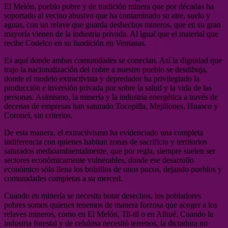
El Melón, pueblo pobre y de tradición minera que por décadas ha
soportado al vecino abusivo que ha contaminado su aire, suelo y
aguas, con un relave que guarda deshechos mineros, que en su gran
mayoría vienen de la industria privada. Al igual que el material que
recibe Codelco en su fundición en Ventanas.
Es aquí donde ambas comunidades se conectan. Así la dignidad que
trajo la nacionalización del cobre a nuestro pueblo se desdibuja,
donde el modelo extractivista y depredador ha privilegiado la
producción e inversión privada por sobre la salud y la vida de las
personas. Asimismo, la minería y la industria energética a través de
decenas de empresas han saturado Tocopilla, Mejillones, Huasco y
Coronel, sin criterios.
De esta manera, el extractivismo ha evidenciado una completa
indiferencia con quienes habitan zonas de sacrificio y territorios
saturados medioambientalmente, que por regla, siempre suelen ser
sectores económicamente vulnerables, donde ese desarrollo
económico sólo llena los bolsillos de unos pocos, dejando pueblos y
comunidades completas a su merced.
Cuando en minería se necesita botar desechos, los pobladores
pobres somos quienes tenemos de manera forzosa que acoger a los
relaves mineros, como en El Melón, Til-til o en Alhué. Cuando la
industria forestal y de celulosa necesitó terrenos, la dictadura no