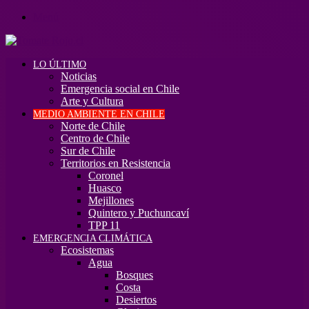
Menú
LO ÚLTIMO
Noticias
Emergencia social en Chile
Arte y Cultura
MEDIO AMBIENTE EN CHILE
Norte de Chile
Centro de Chile
Sur de Chile
Territorios en Resistencia
Coronel
Huasco
Mejillones
Quintero y Puchuncaví
TPP 11
EMERGENCIA CLIMÁTICA
Ecosistemas
Agua
Bosques
Costa
Desiertos