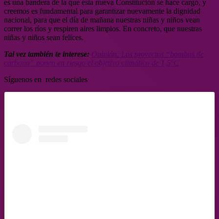
es una bandera de la que esta nueva Constitución se hace cargo, y
creemos es fundamental para garantizar nuevamente la dignidad
nacional, para que el día de mañana nuestras niñas y niños vean
correr los ríos y respiren aires limpios. En concreto, que nuestras
niñas y niños sean felices.
Tal vez también te interese:
Opinión: Los proyectos “bombas de
carbono” ponen en riesgo el objetivo climático de 1,5°C
Síguenos en redes sociales