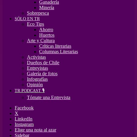
Ganadería
Minería
Sobrepesca
SÓLO EN TR
Eco Tips
Ahorro
Huertos
Arte y Cultura
Críticas literarias
Columnas Literarias
Activistas
Dueños de Chile
Entrevistas
Galería de fotos
Infografías
Opinión
TR PODCAST 🎙️
Tómate una Entrevista
Facebook
X
LinkedIn
Instagram
Elige una nota al azar
Sidebar