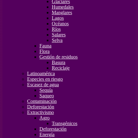
Glaciares
Humedales
Manglares
Lagos
Océanos
Ríos
Salares
Selva
Fauna
Flora
Gestión de residuos
Basura
Reciclaje
Latinoamérica
Especies en riesgo
Escasez de agua
Sequía
Saqueo
Contaminación
Deforestación
Extractivismo
Agro
Transgénicos
Deforestación
Energía