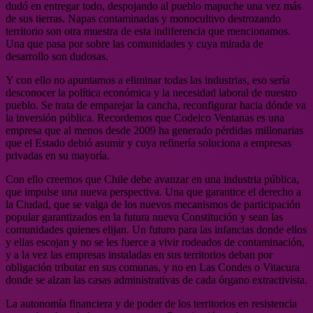
dudó en entregar todo, despojando al pueblo mapuche una vez más
de sus tierras. Napas contaminadas y monocultivo destrozando
territorio son otra muestra de esta indiferencia que mencionamos.
Una que pasa por sobre las comunidades y cuya mirada de
desarrollo son dudosas.
Y con ello no apuntamos a eliminar todas las industrias, eso sería
desconocer la política económica y la necesidad laboral de nuestro
pueblo. Se trata de emparejar la cancha, reconfigurar hacia dónde va
la inversión pública. Recordemos que Codelco Ventanas es una
empresa que al menos desde 2009 ha generado pérdidas millonarias
que el Estado debió asumir y cuya refinería soluciona a empresas
privadas en su mayoría.
Con ello creemos que Chile debe avanzar en una industria pública,
que impulse una nueva perspectiva. Una que garantice el derecho a
la Ciudad, que se valga de los nuevos mecanismos de participación
popular garantizados en la futura nueva Constitución y sean las
comunidades quienes elijan. Un futuro para las infancias donde ellos
y ellas escojan y no se les fuerce a vivir rodeados de contaminación,
y a la vez las empresas instaladas en sus territorios deban por
obligación tributar en sus comunas, y no en Las Condes o Vitacura
donde se alzan las casas administrativas de cada órgano extractivista.
La autonomía financiera y de poder de los territorios en resistencia