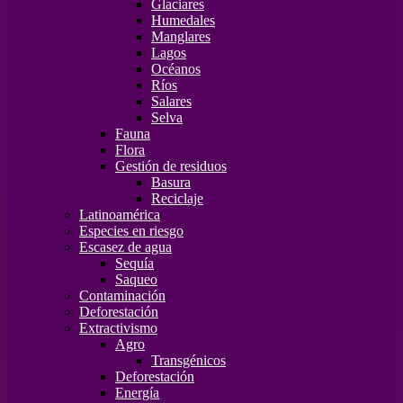
Glaciares
Humedales
Manglares
Lagos
Océanos
Ríos
Salares
Selva
Fauna
Flora
Gestión de residuos
Basura
Reciclaje
Latinoamérica
Especies en riesgo
Escasez de agua
Sequía
Saqueo
Contaminación
Deforestación
Extractivismo
Agro
Transgénicos
Deforestación
Energía