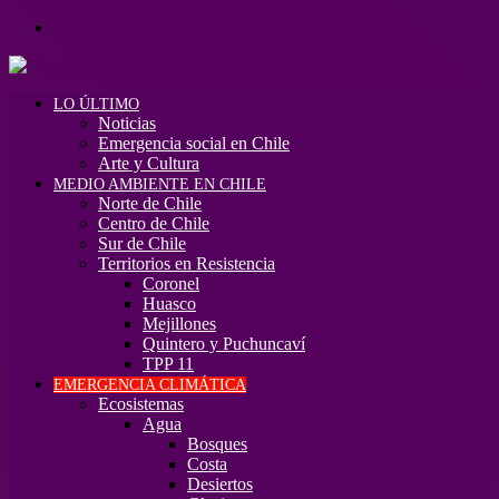
Menú
LO ÚLTIMO
Noticias
Emergencia social en Chile
Arte y Cultura
MEDIO AMBIENTE EN CHILE
Norte de Chile
Centro de Chile
Sur de Chile
Territorios en Resistencia
Coronel
Huasco
Mejillones
Quintero y Puchuncaví
TPP 11
EMERGENCIA CLIMÁTICA
Ecosistemas
Agua
Bosques
Costa
Desiertos