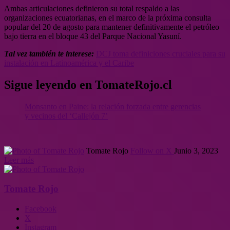
Ambas articulaciones definieron su total respaldo a las
organizaciones ecuatorianas, en el marco de la próxima consulta
popular del 20 de agosto para mantener definitivamente el petróleo
bajo tierra en el bloque 43 del Parque Nacional Yasuní.
Tal vez también te interese:
DCJ toma definiciones cruciales para su
instalación en Latinoamérica y el Caribe
Sigue leyendo en TomateRojo.cl
Monsanto en Paine: la relación forzada entre gerencias
y vecinos del ‘Callejón 7’
Tomate Rojo
Follow on X
Junio 3, 2023
Leer más
Tomate Rojo
Facebook
X
Instagram