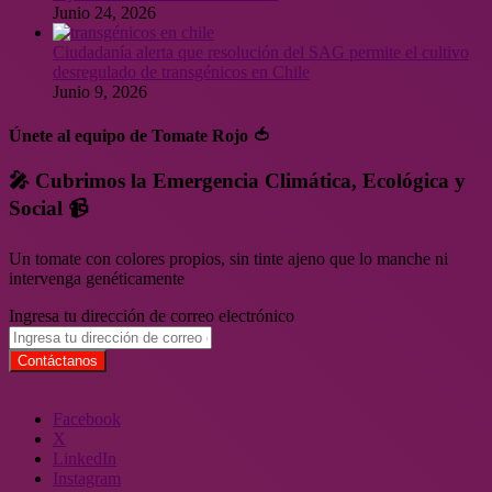
Junio 24, 2026
Ciudadanía alerta que resolución del SAG permite el cultivo
desregulado de transgénicos en Chile
Junio 9, 2026
Únete al equipo de Tomate Rojo 🍅
🎤 Cubrimos la Emergencia Climática, Ecológica y
Social 📹
Un tomate con colores propios, sin tinte ajeno que lo manche ni
intervenga genéticamente
Ingresa tu dirección de correo electrónico
Facebook
X
LinkedIn
Instagram