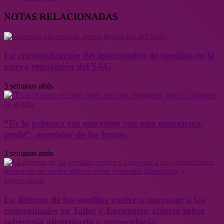
NOTAS RELACIONADAS
La criminalización del intercambio de semillas en la
nueva regulación del SAG
3 semanas atrás
“Es la primera vez que riego con una manguera,
profe”: aprender de los brotes
3 semanas atrás
La defensa de las semillas vuelve a convocar a las
comunidades en Taller y Encuentro abierto sobre
soberanía alimentaria y agroecología