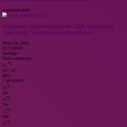
4 semanas atrás
Defensores de semillas en todo Chile tienen entre
“ceja y ceja” la nueva consulta del SAG
Junio 24, 2026
EL CLIMA
Santiago
Nubes dispersas
℃
11
15º - 8º
88%
1.48 KM/H
℃
15
Jue
℃
13
Vie
℃
12
Sáb
℃
12