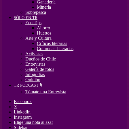
Ganadería
Minería
Sobrepesca
SÓLO EN TR
Eco Tips
Ahorro
Huertos
Arte y Cultura
Críticas literarias
Columnas Literarias
Activistas
Dueños de Chile
Entrevistas
Galería de fotos
Infografías
Opinión
TR PODCAST 🎙️
Tómate una Entrevista
Facebook
X
LinkedIn
Instagram
Elige una nota al azar
Sidebar