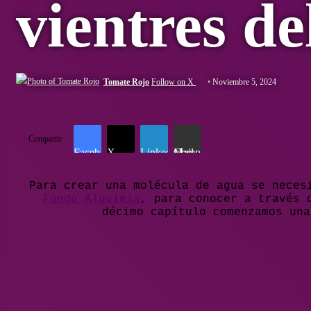
vientres de
Tomate Rojo
Follow on X
Noviembre 5, 2024
Compartir
Facebook
X
LinkedIn
Compartir vía Mail
Para crear una molécula de agua se neces
Fondo Alquimia
, para conocer a través 
décimo capítulo comenzamos un