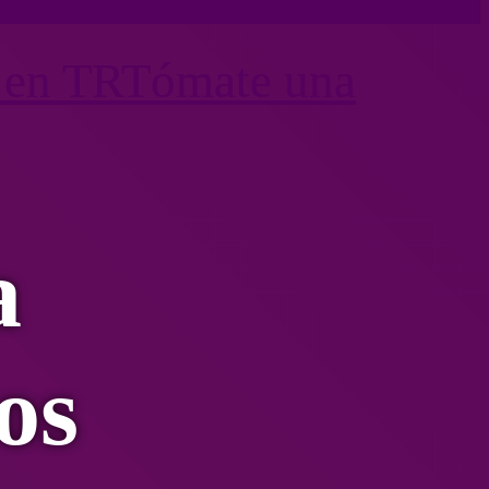
 en TR
Tómate una
a
os