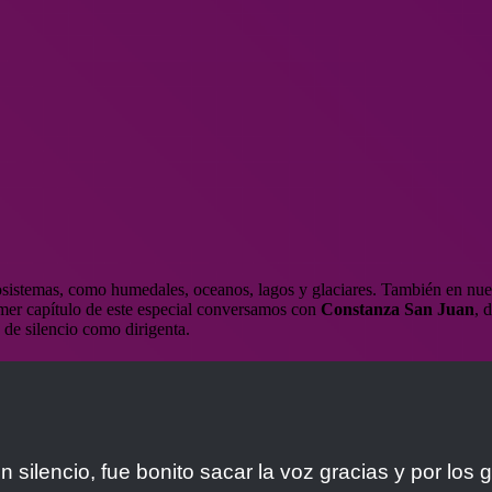
osistemas, como humedales, oceanos, lagos y glaciares. También en nuest
imer capítulo de este especial conversamos con
Constanza San Juan
, 
s de silencio como dirigenta.
 silencio, fue bonito sacar la voz gracias y por los