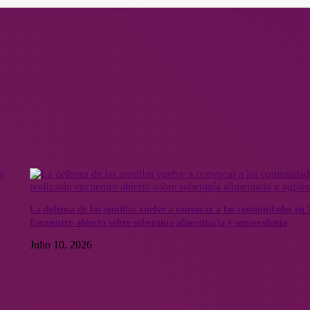
La defensa de las semillas vuelve a convocar a las comunidades en T
Encuentro abierto sobre soberanía alimentaria y agroecología
Julio 10, 2026