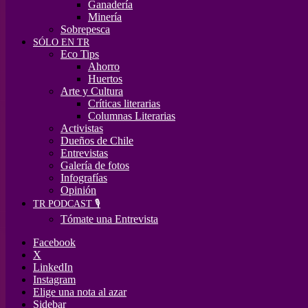
Ganadería
Minería
Sobrepesca
SÓLO EN TR
Eco Tips
Ahorro
Huertos
Arte y Cultura
Críticas literarias
Columnas Literarias
Activistas
Dueños de Chile
Entrevistas
Galería de fotos
Infografías
Opinión
TR PODCAST 🎙️
Tómate una Entrevista
Facebook
X
LinkedIn
Instagram
Elige una nota al azar
Sidebar