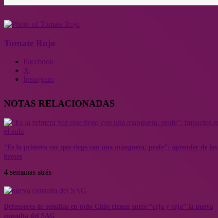
Tomate Rojo
Facebook
X
Instagram
NOTAS RELACIONADAS
“Es la primera vez que riego con una manguera, profe”: aprender de los
brotes
4 semanas atrás
Defensores de semillas en todo Chile tienen entre “ceja y ceja” la nueva
consulta del SAG