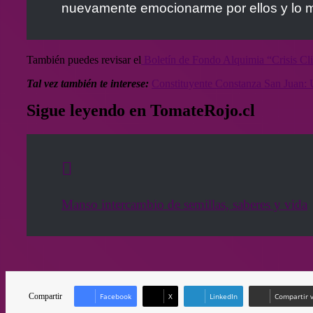
nuevamente emocionarme por ellos y lo m
También puedes revisar el
Boletín de Fondo Alquimia “Crisis Cli
Tal vez también te interese:
Constituyente Constanza San Juan: 
Sigue leyendo en TomateRojo.cl
Manso intercambio de semillas, saberes y vida
Compartir
Facebook
X
LinkedIn
Compartir v