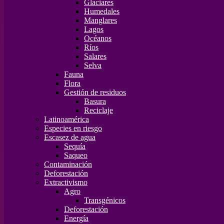
Glaciares
Humedales
Manglares
Lagos
Océanos
Ríos
Salares
Selva
Fauna
Flora
Gestión de residuos
Basura
Reciclaje
Latinoamérica
Especies en riesgo
Escasez de agua
Sequía
Saqueo
Contaminación
Deforestación
Extractivismo
Agro
Transgénicos
Deforestación
Energía