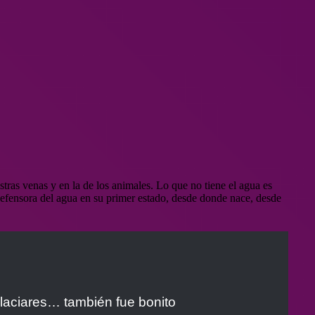
ras venas y en la de los animales. Lo que no tiene el agua es
defensora del agua en su primer estado, desde donde nace, desde
 glaciares… también fue bonito