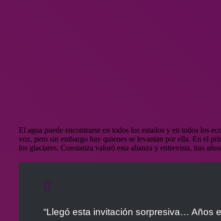
El agua puede encontrarse en todos los estados y en todos los ec
voz, pero sin embargo hay quienes se levantan por ella. En el pr
los glaciares. Constanza valoró esta alianza y entrevista, tras año
“Llegó esta invitación sorpresiva… Años en