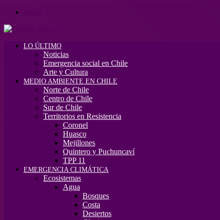
Menú
LO ÚLTIMO
Noticias
Emergencia social en Chile
Arte y Cultura
MEDIO AMBIENTE EN CHILE
Norte de Chile
Centro de Chile
Sur de Chile
Territorios en Resistencia
Coronel
Huasco
Mejillones
Quintero y Puchuncaví
TPP 11
EMERGENCIA CLIMÁTICA
Ecosistemas
Agua
Bosques
Costa
Desiertos