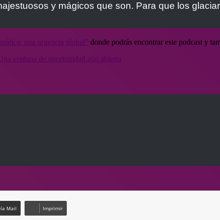
ajestuosos y mágicos que son. Para que los glaciar
mática: una urgencia global”
donde podrás encontrar este podcast y ta
Una ventana de oportunidad aún abierta
ía Mail
Imprimir