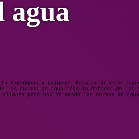
l agua
ita hidrógeno y oxígeno. Para crear este esp
de los cursos de agua cómo la defensa de los 
a alianza para hablar desde los cursos de agu