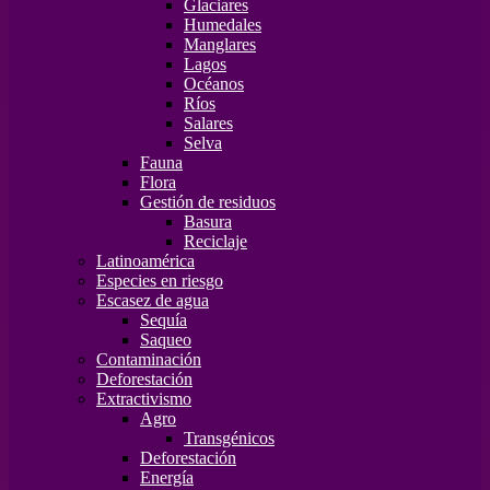
Glaciares
Humedales
Manglares
Lagos
Océanos
Ríos
Salares
Selva
Fauna
Flora
Gestión de residuos
Basura
Reciclaje
Latinoamérica
Especies en riesgo
Escasez de agua
Sequía
Saqueo
Contaminación
Deforestación
Extractivismo
Agro
Transgénicos
Deforestación
Energía