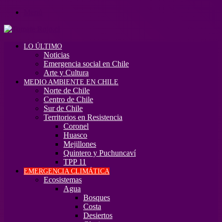
Menú
LO ÚLTIMO
Noticias
Emergencia social en Chile
Arte y Cultura
MEDIO AMBIENTE EN CHILE
Norte de Chile
Centro de Chile
Sur de Chile
Territorios en Resistencia
Coronel
Huasco
Mejillones
Quintero y Puchuncaví
TPP 11
EMERGENCIA CLIMÁTICA
Ecosistemas
Agua
Bosques
Costa
Desiertos