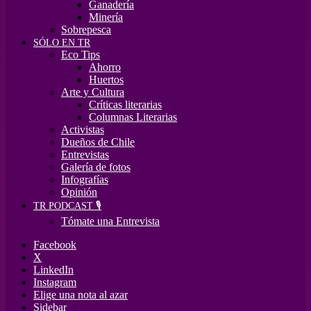
Ganadería
Minería
Sobrepesca
SÓLO EN TR
Eco Tips
Ahorro
Huertos
Arte y Cultura
Críticas literarias
Columnas Literarias
Activistas
Dueños de Chile
Entrevistas
Galería de fotos
Infografías
Opinión
TR PODCAST 🎙️
Tómate una Entrevista
Facebook
X
LinkedIn
Instagram
Elige una nota al azar
Sidebar