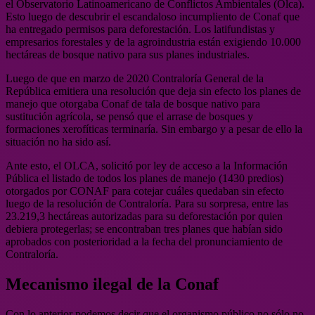
el Observatorio Latinoamericano de Conflictos Ambientales (Olca).
Esto luego de descubrir el escandaloso incumpliento de Conaf que
ha entregado permisos para deforestación. Los latifundistas y
empresarios forestales y de la agroindustria están exigiendo 10.000
hectáreas de bosque nativo para sus planes industriales.
Luego de que en marzo de 2020 Contraloría General de la
República emitiera una resolución que deja sin efecto los planes de
manejo que otorgaba Conaf de tala de bosque nativo para
sustitución agrícola, se pensó que el arrase de bosques y
formaciones xerofíticas terminaría. Sin embargo y a pesar de ello la
situación no ha sido así.
Ante esto, el OLCA, solicitó por ley de acceso a la Información
Pública el listado de todos los planes de manejo (1430 predios)
otorgados por CONAF para cotejar cuáles quedaban sin efecto
luego de la resolución de Contraloría. Para su sorpresa, entre las
23.219,3 hectáreas autorizadas para su deforestación por quien
debiera protegerlas; se encontraban tres planes que habían sido
aprobados con posterioridad a la fecha del pronunciamiento de
Contraloría.
Mecanismo ilegal de la Conaf
Con lo anterior podemos decir que el organismo público no sólo no