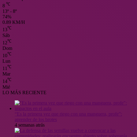
℃
8
13º - 8º
74%
0.89 KM/H
℃
13
Sáb
℃
12
Dom
℃
10
Lun
℃
11
Mar
℃
14
Mié
LO MÁS RECIENTE
“Es la primera vez que riego con una manguera, profe”:
aprender de los brotes
4 semanas atrás