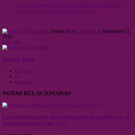
Contraloría: desde 2008 Conaf permitió la tala ilegal de
más de 22 mil hectáreas de bosque nativo
Tomate Rojo
Follow on X
Septiembre 21,
2020
Leer más
Tomate Rojo
Facebook
X
Instagram
NOTAS RELACIONADAS
La criminalización del intercambio de semillas en la
nueva regulación del SAG