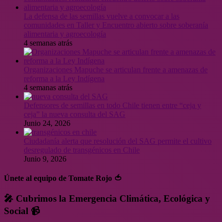
La defensa de las semillas vuelve a convocar a las
comunidades en Taller y Encuentro abierto sobre soberanía
alimentaria y agroecología
4 semanas atrás
Organizaciones Mapuche se articulan frente a amenazas de
reforma a la Ley Indígena
4 semanas atrás
Defensores de semillas en todo Chile tienen entre “ceja y
ceja” la nueva consulta del SAG
Junio 24, 2026
Ciudadanía alerta que resolución del SAG permite el cultivo
desregulado de transgénicos en Chile
Junio 9, 2026
Únete al equipo de Tomate Rojo 🍅
🎤 Cubrimos la Emergencia Climática, Ecológica y
Social 📹