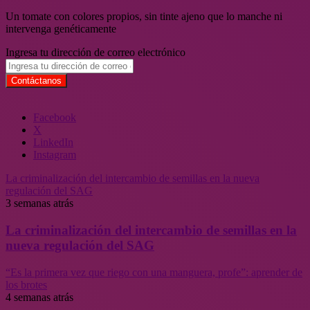
Un tomate con colores propios, sin tinte ajeno que lo manche ni
intervenga genéticamente
Ingresa tu dirección de correo electrónico
Facebook
X
LinkedIn
Instagram
La criminalización del intercambio de semillas en la nueva
regulación del SAG
3 semanas atrás
La criminalización del intercambio de semillas en la
nueva regulación del SAG
“Es la primera vez que riego con una manguera, profe”: aprender de
los brotes
4 semanas atrás