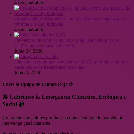
4 semanas atrás
Organizaciones Mapuche se articulan frente a amenazas de
reforma a la Ley Indígena
4 semanas atrás
Defensores de semillas en todo Chile tienen entre “ceja y
ceja” la nueva consulta del SAG
Junio 24, 2026
Ciudadanía alerta que resolución del SAG permite el cultivo
desregulado de transgénicos en Chile
Junio 9, 2026
Únete al equipo de Tomate Rojo 🍅
🎤 Cubrimos la Emergencia Climática, Ecológica y
Social 📹
Un tomate con colores propios, sin tinte ajeno que lo manche ni
intervenga genéticamente
Ingresa tu dirección de correo electrónico