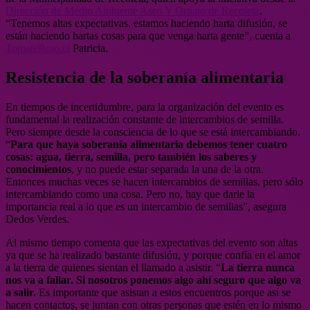
Dirección de Medio Ambiente Aseo Y Ornato de Recoleta
.
“Tenemos altas expectativas, estamos haciendo harta difusión, se
están haciendo hartas cosas para que venga harta gente”, cuenta a
TomateRojo.cl
Patricia.
Resistencia de la soberanía alimentaria
En tiempos de incertidumbre, para la organización del evento es
fundamental la realización constante de intercambios de semilla.
Pero siempre desde la consciencia de lo que se está intercambiando.
“
Para que haya soberanía alimentaria debemos tener cuatro
cosas: agua, tierra, semilla, pero también los saberes y
conocimientos
, y no puede estar separada la una de la otra.
Entonces muchas veces se hacen intercambios de semillas, pero sólo
intercambiando como una cosa. Pero no, hay que darle la
importancia real a lo que es un intercambio de semillas”, asegura
Dedos Verdes.
Al mismo tiempo comenta que las expectativas del evento son altas
ya que se ha realizado bastante difusión, y porque confía en el amor
a la tierra de quienes sientan el llamado a asistir. “
La tierra nunca
nos va a fallar. Si nosotros ponemos algo ahí seguro que algo va
a salir.
Es importante que asistan a estos encuentros porque así se
hacen contactos, se juntan con otras personas que estén en lo mismo