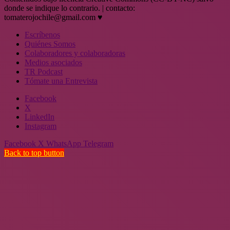
donde se indique lo contrario. | contacto:
tomaterojochile@gmail.com ♥
Escríbenos
Quiénes Somos
Colaboradores y colaboradoras
Medios asociados
TR Podcast
Tómate una Entrevista
Facebook
X
LinkedIn
Instagram
Facebook
X
WhatsApp
Telegram
Back to top button