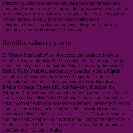
y también puedan sembrar sus semillas para tener variedad en el
alimento. Porque eso es muy importante, no nos sirve de nada tener
sólo lechugas o sólo zanahorias, sino que la idea es que tengamos
brócoli, arverja, haba, y porque vamos avanzando y
anteponiéndonos a la estación que viene. Resguardar nuestro
alimentos es lo más importante”, menciona.
Semilla, saberes y arte
El “Manso Intercambio”, se vive como una instancia donde la
semilla es la protagonista. Por ello contará con la participación de las
expositoras expertas en la materia
Érika Lonconao,
defensora del
Biobío,
Ruby Valdivia
, académica y científica,
y Sara Olguín,
sanadora y defensora del territorio en Putaendo. También
acompañarán en la música los compositores
Tata Barahona,
Evelyn Cornejo, Chyste MC, Aly Mayely y Kurakeo Ka
Aillapan
. También para el momento del intercambio se contará con
la música de la chelista
Mical Romero.
La mezcla de contenido
artístico con activismo por el derecho a sembrar libremente ha vuelto
a unir a estos artistas. Incluso algunos de ellos estuvieron en las
versiones realizadas del
Festival Chao al TPP
. “Han sido personas
que han estado siempre con nosotros en la lucha por la defensa de la
semilla, contra el TPP-11. Siempre están, o mandando un mensaje o
ayudándonos”, concluye Nuñez.