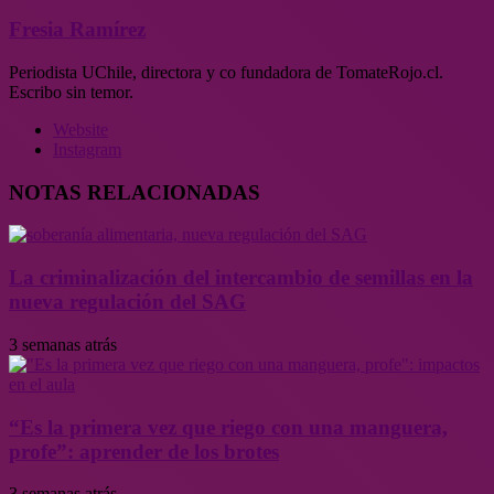
Fresia Ramírez
Periodista UChile, directora y co fundadora de TomateRojo.cl.
Escribo sin temor.
Website
Instagram
NOTAS RELACIONADAS
La criminalización del intercambio de semillas en la
nueva regulación del SAG
3 semanas atrás
“Es la primera vez que riego con una manguera,
profe”: aprender de los brotes
3 semanas atrás