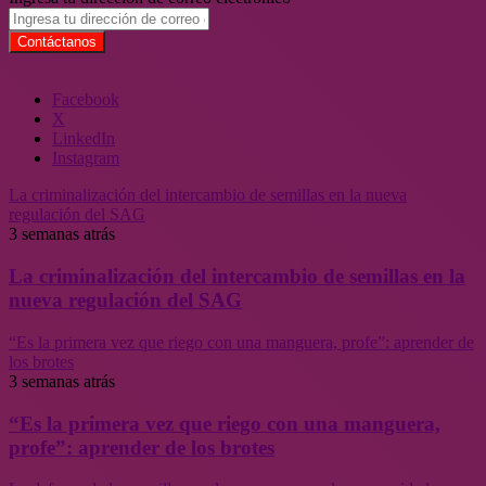
Facebook
X
LinkedIn
Instagram
La criminalización del intercambio de semillas en la nueva
regulación del SAG
3 semanas atrás
La criminalización del intercambio de semillas en la
nueva regulación del SAG
“Es la primera vez que riego con una manguera, profe”: aprender de
los brotes
3 semanas atrás
“Es la primera vez que riego con una manguera,
profe”: aprender de los brotes