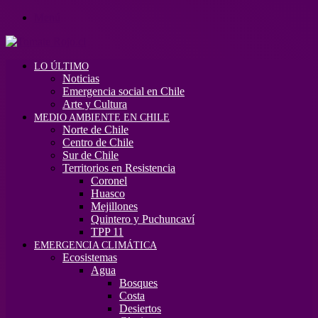
Menú
LO ÚLTIMO
Noticias
Emergencia social en Chile
Arte y Cultura
MEDIO AMBIENTE EN CHILE
Norte de Chile
Centro de Chile
Sur de Chile
Territorios en Resistencia
Coronel
Huasco
Mejillones
Quintero y Puchuncaví
TPP 11
EMERGENCIA CLIMÁTICA
Ecosistemas
Agua
Bosques
Costa
Desiertos