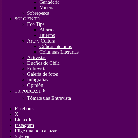
Ganadería
Minería
Sobrepesca
SÓLO EN TR
Eco Tips
Ahorro
Huertos
Arte y Cultura
Críticas literarias
Columnas Literarias
Activistas
Dueños de Chile
Entrevistas
Galería de fotos
Infografías
Opinión
TR PODCAST 🎙️
Tómate una Entrevista
Facebook
X
LinkedIn
Instagram
Elige una nota al azar
Sidebar