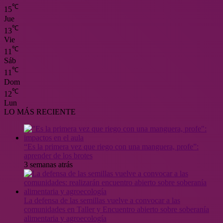
℃
15
Jue
℃
13
Vie
℃
11
Sáb
℃
11
Dom
℃
12
Lun
LO MÁS RECIENTE
“Es la primera vez que riego con una manguera, profe”:
aprender de los brotes
3 semanas atrás
La defensa de las semillas vuelve a convocar a las
comunidades en Taller y Encuentro abierto sobre soberanía
alimentaria y agroecología