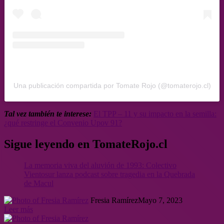
Una publicación compartida por Tomate Rojo (@tomaterojo.cl)
Tal vez también te interese:
El TPP – 11 y su impacto en la semilla:
¿qué restringe el Convenio Upov 91?
Sigue leyendo en TomateRojo.cl
La memoria viva del aluvión de 1993: Colectivo
Vientosur lanza podcast sobre tragedia en la Quebrada
de Macul
Fresia Ramírez
Mayo 7, 2023
Leer más