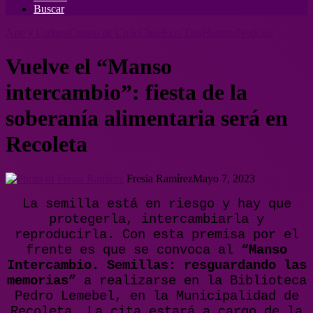
Buscar
Arte y Cultura
Centro de Chile
Chile
Eco Tips
Huertos
Noticias
Vuelve el “Manso
intercambio”: fiesta de la
soberanía alimentaria será en
Recoleta
Fresia Ramírez
Mayo 7, 2023
La semilla está en riesgo y hay que
protegerla, intercambiarla y
reproducirla. Con esta premisa por el
frente es que se convoca al
“Manso
Intercambio. Semillas: resguardando las
memorias”
a realizarse en la Biblioteca
Pedro Lemebel, en la Municipalidad de
Recoleta. La cita estará a cargo de la