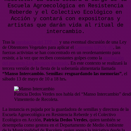
Escuela Agroecológica en Resistencia
Reberde y el Colectivo Ecológico en
Acción y contará con expositoras y
artistas que darán vida al ritual de
intercambio.
Tras la
aprobación del TPP-11
y una eventual discusión de una Ley
de Obtentores Vegetales para aplicar el
Convenio UPOV-91
, las
fuerzas activistas se han concentrado en un reordenamiento para
resistir, a la vez que reciben constantes golpes como la
aprobación
del proyecto Los Bronces integrado
. En este contexto se realizará la
tercera versión de la fiesta de la soberanía alimentaria llamada
“Manso Intercambio. Semillas: resguardando las memorias”
, el
sábado 13 de mayo de 10 a 18 hrs
.
Patricia Dedos Verdes nos habla del “Manso Intercambio” desd
Vimenterio de Recoleta.
La instancia es pujada por la guardadora de semillas y directora de la
Escuela Agroecológica en Resistencia Reberde y el Colectivo
Ecológico en Acción,
Patricia Dedos Verdes
, quien también se
desempeña como gestora en el Departamento de Medio Ambiente
de la Municipalidad de Recoleta, quien apoya la iniciativa desde la