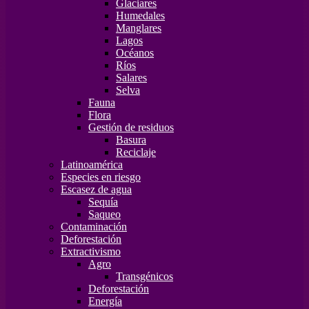
Glaciares
Humedales
Manglares
Lagos
Océanos
Ríos
Salares
Selva
Fauna
Flora
Gestión de residuos
Basura
Reciclaje
Latinoamérica
Especies en riesgo
Escasez de agua
Sequía
Saqueo
Contaminación
Deforestación
Extractivismo
Agro
Transgénicos
Deforestación
Energía