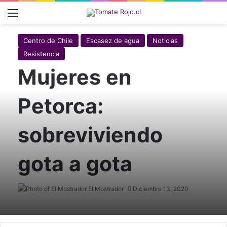
Menú
Centro de Chile
Escasez de agua
Noticias
Resistencia
Mujeres en
Petorca:
sobreviviendo
gota a gota
El Mostrador
Diciembre 13, 2020