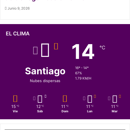
Junio 9, 2026
EL CLIMA
14
℃
Santiago
16º - 14º
67%
1.79 KM/H
Nubes dispersas
15
12
11
11
11
℃
℃
℃
℃
℃
Vie
Sáb
Dom
Lun
Mar