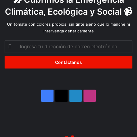
Climática, Ecológica y Social 📹
Un tomate con colores propios, sin tinte ajeno que lo manche ni
intervenga genéticamente
Ingresa
tu
dirección
de
correo
electrónico
Facebook
X
LinkedIn
Instagram