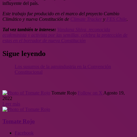
influyente del país.
Este trabajo fue producido en el marco del proyecto Cambio
Climático y nueva Constitución de
Climate Tracker
y
FES Chile
.
Tal vez también te interese:
Vandana Shiva, reconocida
ecofeminista y activista por las semillas, celebra la protección de
estas en el borrador de nueva Constitución
Sigue leyendo
Los susurros de la agroindustria en la Convención
Constitucional
Tomate Rojo
Follow on X
Agosto 19,
2022
Leer más
Tomate Rojo
Facebook