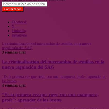
Facebook
X
LinkedIn
Instagram
La criminalización del intercambio de semillas en la nueva
regulación del SAG
3 semanas atrás
La criminalización del intercambio de semillas en la
nueva regulación del SAG
“Es la primera vez que riego con una manguera, profe”: aprender de
los brotes
4 semanas atrás
“Es la primera vez que riego con una manguera,
profe”: aprender de los brotes