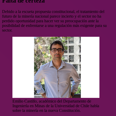
Falta de certeza
Debido a la escueta propuesta constitucional, el tratamiento del
futuro de la minería nacional parece incierto y el sector no ha
perdido oportunidad para hacer ver su preocupación ante la
posibilidad de enfrentarse a una regulación más exigente para su
sector.
Emilio Castillo, académico del Departamento de
Ingeniería en Minas de la Universidad de Chile habla
sobre la minería en la nueva Constitución.