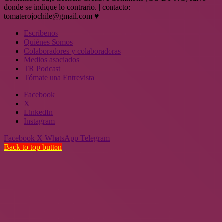
donde se indique lo contrario. | contacto:
tomaterojochile@gmail.com ♥
Escríbenos
Quiénes Somos
Colaboradores y colaboradoras
Medios asociados
TR Podcast
Tómate una Entrevista
Facebook
X
LinkedIn
Instagram
Facebook
X
WhatsApp
Telegram
Back to top button