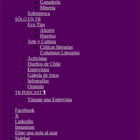
Ganadería
Minería
Sobrepesca
SÓLO EN TR
Eco Tips
Ahorro
Huertos
Arte y Cultura
Críticas literarias
Columnas Literarias
Activistas
Dueños de Chile
Entrevistas
Galería de fotos
Infografías
Opinión
TR PODCAST 🎙️
Tómate una Entrevista
Facebook
X
LinkedIn
Instagram
Elige una nota al azar
Sidebar