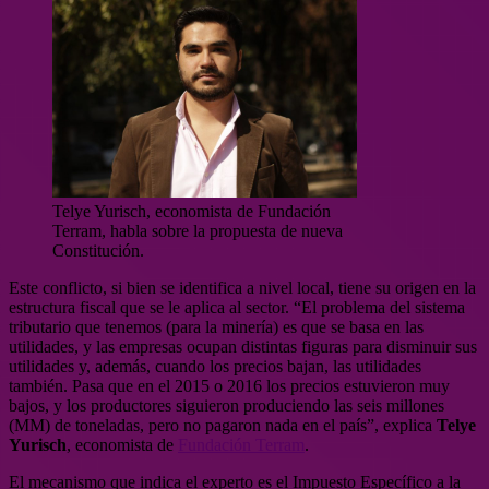
Telye Yurisch, economista de Fundación
Terram, habla sobre la propuesta de nueva
Constitución.
Este conflicto, si bien se identifica a nivel local, tiene su origen en la
estructura fiscal que se le aplica al sector. “El problema del sistema
tributario que tenemos (para la minería) es que se basa en las
utilidades, y las empresas ocupan distintas figuras para disminuir sus
utilidades y, además, cuando los precios bajan, las utilidades
también. Pasa que en el 2015 o 2016 los precios estuvieron muy
bajos, y los productores siguieron produciendo las seis millones
(MM) de toneladas, pero no pagaron nada en el país”, explica
Telye
Yurisch
, economista de
Fundación Terram
.
El mecanismo que indica el experto es el Impuesto Específico a la