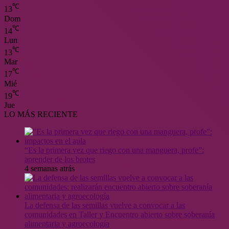
℃
13
Dom
℃
14
Lun
℃
13
Mar
℃
17
Mié
℃
19
Jue
LO MÁS RECIENTE
“Es la primera vez que riego con una manguera, profe”:
aprender de los brotes
4 semanas atrás
La defensa de las semillas vuelve a convocar a las
comunidades en Taller y Encuentro abierto sobre soberanía
alimentaria y agroecología