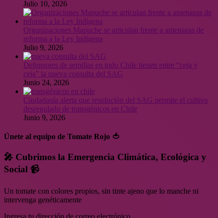
Julio 10, 2026
Organizaciones Mapuche se articulan frente a amenazas de
reforma a la Ley Indígena
Julio 9, 2026
Defensores de semillas en todo Chile tienen entre “ceja y
ceja” la nueva consulta del SAG
Junio 24, 2026
Ciudadanía alerta que resolución del SAG permite el cultivo
desregulado de transgénicos en Chile
Junio 9, 2026
Únete al equipo de Tomate Rojo 🍅
🎤 Cubrimos la Emergencia Climática, Ecológica y
Social 📹
Un tomate con colores propios, sin tinte ajeno que lo manche ni
intervenga genéticamente
Ingresa tu dirección de correo electrónico