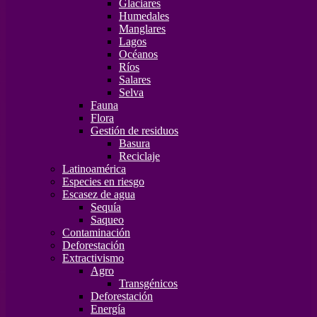
Glaciares
Humedales
Manglares
Lagos
Océanos
Ríos
Salares
Selva
Fauna
Flora
Gestión de residuos
Basura
Reciclaje
Latinoamérica
Especies en riesgo
Escasez de agua
Sequía
Saqueo
Contaminación
Deforestación
Extractivismo
Agro
Transgénicos
Deforestación
Energía