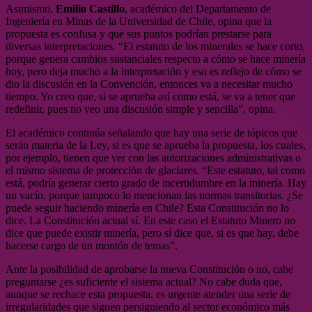
Asimismo,
Emilio Castillo
, académico del Departamento de
Ingeniería en Minas de la Universidad de Chile, opina que la
propuesta es confusa y que sus puntos podrían prestarse para
diversas interpretaciones. “El estatuto de los minerales se hace corto,
porque genera cambios sustanciales respecto a cómo se hace minería
hoy, pero deja mucho a la interpretación y eso es reflejo de cómo se
dio la discusión en la Convención, entonces va a necesitar mucho
tiempo. Yo creo que, si se aprueba así como está, se va a tener que
redefinir, pues no veo una discusión simple y sencilla”, opina.
El académico continúa señalando que hay una serie de tópicos que
serán materia de la Ley, si es que se aprueba la propuesta, los cuales,
por ejemplo, tienen que ver con las autorizaciones administrativas o
el mismo sistema de protección de glaciares. “Este estatuto, tal como
está, podría generar cierto grado de incertidumbre en la minería. Hay
un vacío, porque tampoco lo mencionan las normas transitorias. ¿Se
puede seguir haciendo minería en Chile? Esta Constitución no lo
dice. La Constitución actual sí. En este caso el Estatuto Minero no
dice que puede existir minería, pero sí dice que, si es que hay, debe
hacerse cargo de un montón de temas”.
Ante la posibilidad de aprobarse la nueva Constitución o no, cabe
preguntarse ¿es suficiente el sistema actual? No cabe duda que,
aunque se rechace esta propuesta, es urgente atender una serie de
irregularidades que siguen persiguiendo al sector económico más