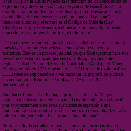
N°18.097), en la que se menciona la duración de las concesiones de
exploración y de explotación, cuya vigencia de estas últimas “no
está limitada por un tiempo determinado, sino que está sujeta a la
eventualidad de perderse en caso de no pagarse la patente”,
menciona el texto; y el tercero es el Código de Minería (Ley
18.248), en el que se especifica el mecanismo para adquirir estas
concesiones es a través de un Juzgado de Letras.
“Y eso tiene un montón de problemas (la solicitud de concesiones),
pues hay que mirar los niveles de concesión que tienen los
territorios. Este es un proceso judicial, ya que Sernageomin hace una
revisión del estudio inicial, pero es consultivo, no vinculante”,
explica Yurisch. Según el Servicio Nacional de Geología y Minería
(Sernageomin), en 2021 se asignaron 18.011 roles de exploración y
2.532 roles de explotación a nivel nacional, la mayoría de ellos se
encuentran en la Región de Antofagasta (Anuario 2021
Sernageomin).
Para hacer frente a ese dilema, la propuesta de Carta Magna
explicita que las autorizaciones para “la exploración, la explotación
y el aprovechamiento de estas sustancias se sujetarán a una
regulación que considere su carácter finito, no renovable, de interés
público intergeneracional y la protección ambiental”.
Por otro lado, la actividad minera se concentra en zonas de alta
montaña entre las regiones de Tarapacá y Metropolitana, donde las