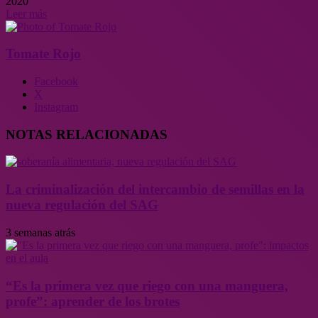
2020
Leer más
Tomate Rojo
Facebook
X
Instagram
NOTAS RELACIONADAS
La criminalización del intercambio de semillas en la
nueva regulación del SAG
3 semanas atrás
“Es la primera vez que riego con una manguera,
profe”: aprender de los brotes