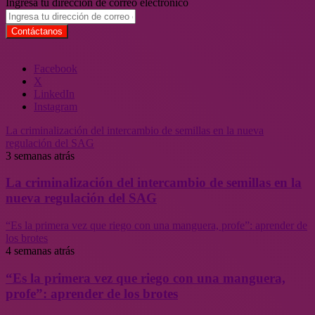
Ingresa tu dirección de correo electrónico
Facebook
X
LinkedIn
Instagram
La criminalización del intercambio de semillas en la nueva
regulación del SAG
3 semanas atrás
La criminalización del intercambio de semillas en la
nueva regulación del SAG
“Es la primera vez que riego con una manguera, profe”: aprender de
los brotes
4 semanas atrás
“Es la primera vez que riego con una manguera,
profe”: aprender de los brotes