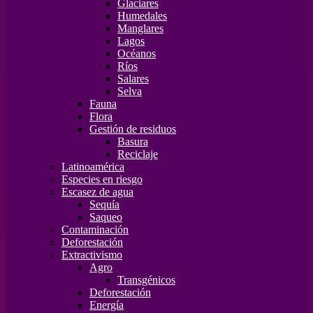
Glaciares
Humedales
Manglares
Lagos
Océanos
Ríos
Salares
Selva
Fauna
Flora
Gestión de residuos
Basura
Reciclaje
Latinoamérica
Especies en riesgo
Escasez de agua
Sequía
Saqueo
Contaminación
Deforestación
Extractivismo
Agro
Transgénicos
Deforestación
Energía