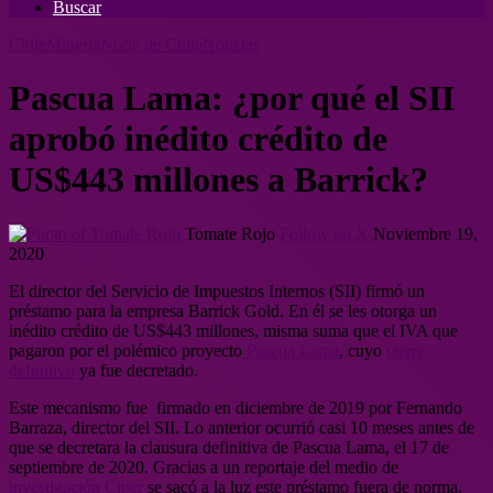
Buscar
Chile
Minería
Norte de Chile
Noticias
Pascua Lama: ¿por qué el SII
aprobó inédito crédito de
US$443 millones a Barrick?
Tomate Rojo
Follow on X
Noviembre 19,
2020
El director del Servicio de Impuestos Internos (SII) firmó un
préstamo para la empresa Barrick Gold. En él se les otorga un
inédito crédito de US$443 millones, misma suma que el IVA que
pagaron por el polémico proyecto
Pascua Lama
, cuyo
cierre
definitivo
ya fue decretado.
Este mecanismo fue firmado en diciembre de 2019 por Fernando
Barraza, director del SII. Lo anterior ocurrió casi 10 meses antes de
que se decretara la clausura definitiva de Pascua Lama, el 17 de
septiembre de 2020. Gracias a un reportaje del medio de
investigación Ciper
se sacó a la luz este préstamo fuera de norma.