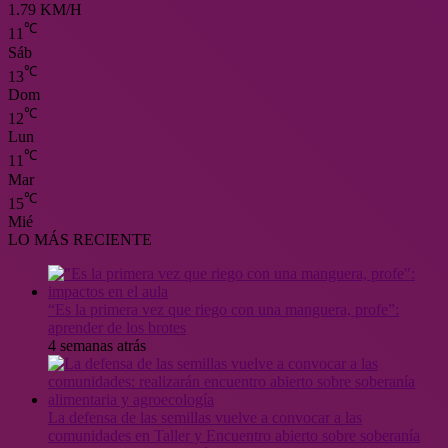
1.79 KM/H
℃
11
Sáb
℃
13
Dom
℃
12
Lun
℃
11
Mar
℃
15
Mié
LO MÁS RECIENTE
“Es la primera vez que riego con una manguera, profe”:
aprender de los brotes
4 semanas atrás
La defensa de las semillas vuelve a convocar a las
comunidades en Taller y Encuentro abierto sobre soberanía