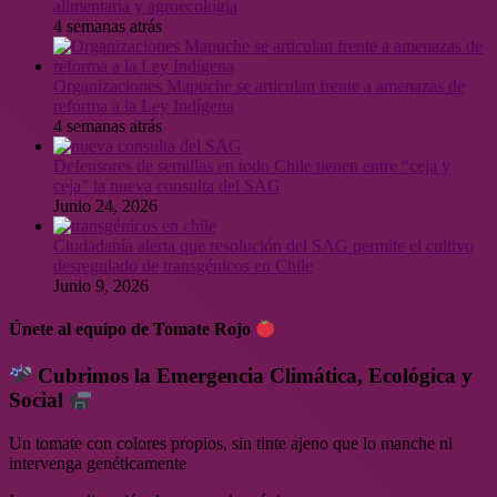
alimentaria y agroecología
4 semanas atrás
Organizaciones Mapuche se articulan frente a amenazas de
reforma a la Ley Indígena
4 semanas atrás
Defensores de semillas en todo Chile tienen entre “ceja y
ceja” la nueva consulta del SAG
Junio 24, 2026
Ciudadanía alerta que resolución del SAG permite el cultivo
desregulado de transgénicos en Chile
Junio 9, 2026
Únete al equipo de Tomate Rojo
Cubrimos la Emergencia Climática, Ecológica y
Social
Un tomate con colores propios, sin tinte ajeno que lo manche ni
intervenga genéticamente