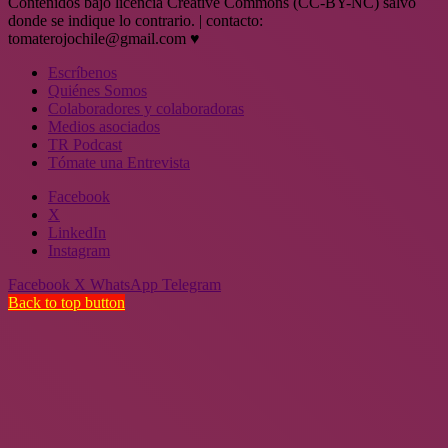
Contenidos bajo licencia Creative Commons (CC-BY-NC) salvo
donde se indique lo contrario. | contacto:
tomaterojochile@gmail.com ♥
Escríbenos
Quiénes Somos
Colaboradores y colaboradoras
Medios asociados
TR Podcast
Tómate una Entrevista
Facebook
X
LinkedIn
Instagram
Facebook
X
WhatsApp
Telegram
Back to top button