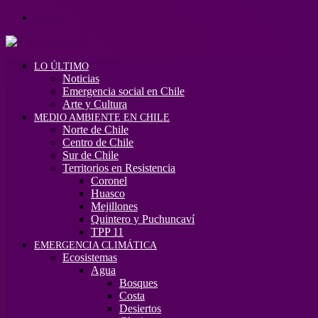
Menú
LO ÚLTIMO
Noticias
Emergencia social en Chile
Arte y Cultura
MEDIO AMBIENTE EN CHILE
Norte de Chile
Centro de Chile
Sur de Chile
Territorios en Resistencia
Coronel
Huasco
Mejillones
Quintero y Puchuncaví
TPP 11
EMERGENCIA CLIMÁTICA
Ecosistemas
Agua
Bosques
Costa
Desiertos