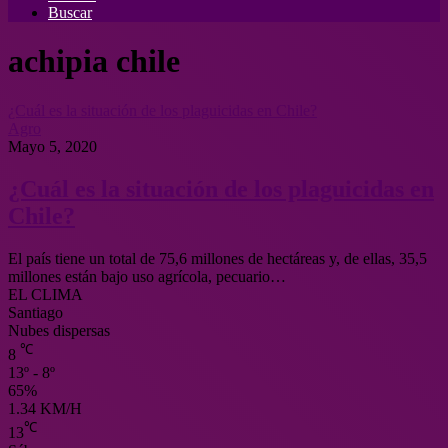
Buscar
achipia chile
¿Cuál es la situación de los plaguicidas en Chile?
Agro
Mayo 5, 2020
¿Cuál es la situación de los plaguicidas en
Chile?
El país tiene un total de 75,6 millones de hectáreas y, de ellas, 35,5
millones están bajo uso agrícola, pecuario…
EL CLIMA
Santiago
Nubes dispersas
℃
8
13º - 8º
65%
1.34 KM/H
℃
13