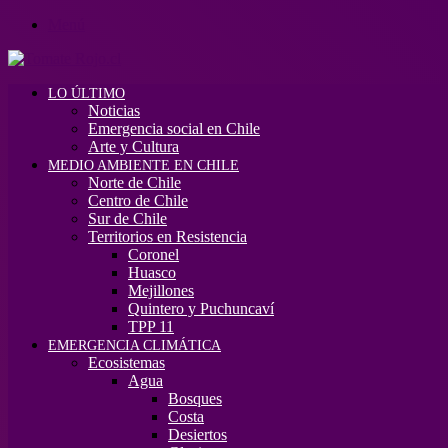
Menú
LO ÚLTIMO
Noticias
Emergencia social en Chile
Arte y Cultura
MEDIO AMBIENTE EN CHILE
Norte de Chile
Centro de Chile
Sur de Chile
Territorios en Resistencia
Coronel
Huasco
Mejillones
Quintero y Puchuncaví
TPP 11
EMERGENCIA CLIMÁTICA
Ecosistemas
Agua
Bosques
Costa
Desiertos