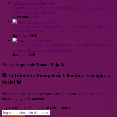
Organizaciones Mapuche se articulan frente a amenazas de
reforma a la Ley Indígena
4 semanas atrás
Defensores de semillas en todo Chile tienen entre “ceja y
ceja” la nueva consulta del SAG
Junio 24, 2026
Ciudadanía alerta que resolución del SAG permite el cultivo
desregulado de transgénicos en Chile
Junio 9, 2026
Únete al equipo de Tomate Rojo 🍅
🎤 Cubrimos la Emergencia Climática, Ecológica y
Social 📹
Un tomate con colores propios, sin tinte ajeno que lo manche ni
intervenga genéticamente
Ingresa tu dirección de correo electrónico