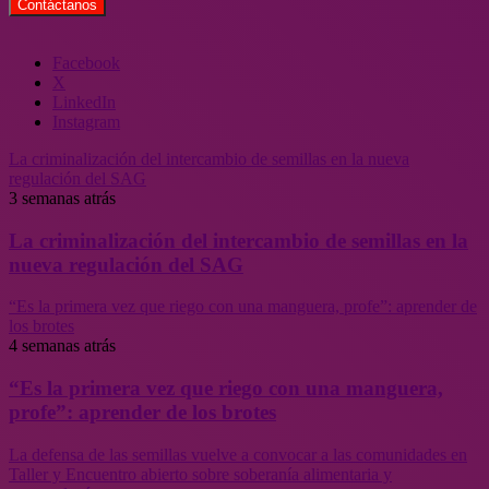
Facebook
X
LinkedIn
Instagram
La criminalización del intercambio de semillas en la nueva
regulación del SAG
3 semanas atrás
La criminalización del intercambio de semillas en la
nueva regulación del SAG
“Es la primera vez que riego con una manguera, profe”: aprender de
los brotes
4 semanas atrás
“Es la primera vez que riego con una manguera,
profe”: aprender de los brotes
La defensa de las semillas vuelve a convocar a las comunidades en
Taller y Encuentro abierto sobre soberanía alimentaria y