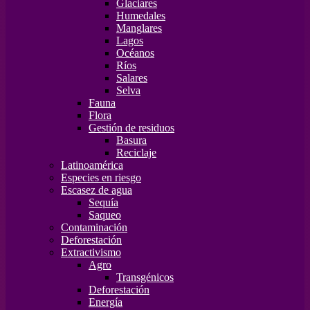
Glaciares
Humedales
Manglares
Lagos
Océanos
Ríos
Salares
Selva
Fauna
Flora
Gestión de residuos
Basura
Reciclaje
Latinoamérica
Especies en riesgo
Escasez de agua
Sequía
Saqueo
Contaminación
Deforestación
Extractivismo
Agro
Transgénicos
Deforestación
Energía