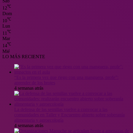
Sáb
℃
12
Dom
℃
10
Lun
℃
11
Mar
℃
14
Mié
LO MÁS RECIENTE
“Es la primera vez que riego con una manguera, profe”:
aprender de los brotes
4 semanas atrás
La defensa de las semillas vuelve a convocar a las
comunidades en Taller y Encuentro abierto sobre soberanía
alimentaria y agroecología
4 semanas atrás