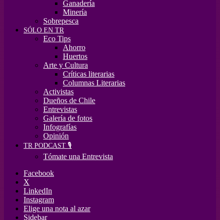
Ganadería
Minería
Sobrepesca
SÓLO EN TR
Eco Tips
Ahorro
Huertos
Arte y Cultura
Críticas literarias
Columnas Literarias
Activistas
Dueños de Chile
Entrevistas
Galería de fotos
Infografías
Opinión
TR PODCAST 🎙️
Tómate una Entrevista
Facebook
X
LinkedIn
Instagram
Elige una nota al azar
Sidebar