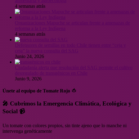
alimentaria y agroecología
4 semanas atrás
Organizaciones Mapuche se articulan frente a amenazas de
reforma a la Ley Indígena
4 semanas atrás
Defensores de semillas en todo Chile tienen entre “ceja y
ceja” la nueva consulta del SAG
Junio 24, 2026
Ciudadanía alerta que resolución del SAG permite el cultivo
desregulado de transgénicos en Chile
Junio 9, 2026
Únete al equipo de Tomate Rojo 🍅
🎤 Cubrimos la Emergencia Climática, Ecológica y
Social 📹
Un tomate con colores propios, sin tinte ajeno que lo manche ni
intervenga genéticamente