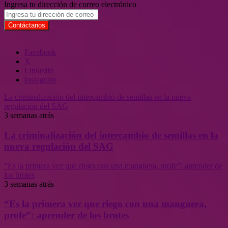
Ingresa tu dirección de correo electrónico
Facebook
X
LinkedIn
Instagram
La criminalización del intercambio de semillas en la nueva
regulación del SAG
3 semanas atrás
La criminalización del intercambio de semillas en la
nueva regulación del SAG
“Es la primera vez que riego con una manguera, profe”: aprender de
los brotes
3 semanas atrás
“Es la primera vez que riego con una manguera,
profe”: aprender de los brotes