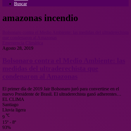
Buscar
amazonas incendio
Bolsonaro contra el Medio Ambiente: las medidas del ultraderechista
que condenaron al Amazonas
Emergencia Climática
Agosto 28, 2019
Bolsonaro contra el Medio Ambiente: las
medidas del ultraderechista que
condenaron al Amazonas
El primer día de 2019 Jair Bolsonaro juró para convertirse en el
nuevo Presidente de Brasil. El ultraderechista ganó adherentes…
EL CLIMA
Santiago
Lluvia ligera
℃
9
15º - 8º
93%