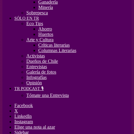
Ganadería
Minería
Sobrepesca
SÓLO EN TR
Eco Tips
Ahorro
Huertos
Arte y Cultura
Críticas literarias
Columnas Literarias
Activistas
Dueños de Chile
Entrevistas
Galería de fotos
Infografías
Opinión
TR PODCAST 🎙️
Tómate una Entrevista
Facebook
X
LinkedIn
Instagram
Elige una nota al azar
Sidebar