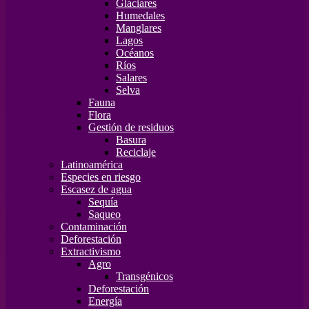
Glaciares
Humedales
Manglares
Lagos
Océanos
Ríos
Salares
Selva
Fauna
Flora
Gestión de residuos
Basura
Reciclaje
Latinoamérica
Especies en riesgo
Escasez de agua
Sequía
Saqueo
Contaminación
Deforestación
Extractivismo
Agro
Transgénicos
Deforestación
Energía