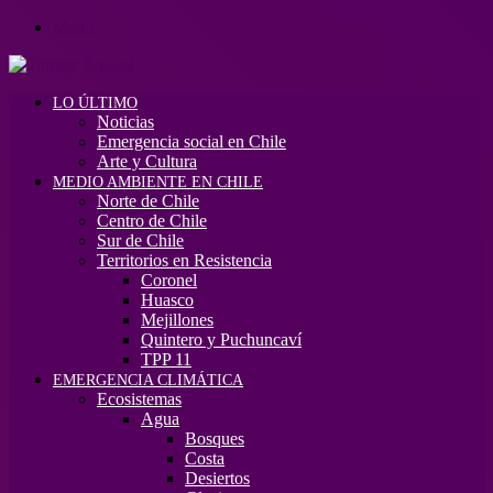
Menú
LO ÚLTIMO
Noticias
Emergencia social en Chile
Arte y Cultura
MEDIO AMBIENTE EN CHILE
Norte de Chile
Centro de Chile
Sur de Chile
Territorios en Resistencia
Coronel
Huasco
Mejillones
Quintero y Puchuncaví
TPP 11
EMERGENCIA CLIMÁTICA
Ecosistemas
Agua
Bosques
Costa
Desiertos