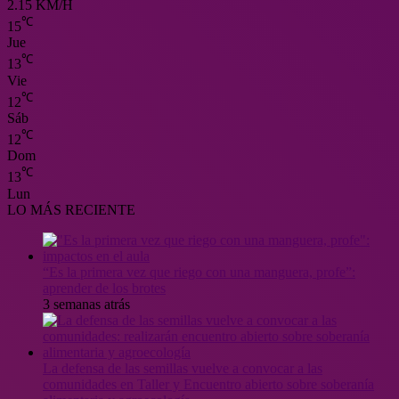
2.15 KM/H
℃
15
Jue
℃
13
Vie
℃
12
Sáb
℃
12
Dom
℃
13
Lun
LO MÁS RECIENTE
“Es la primera vez que riego con una manguera, profe”:
aprender de los brotes
3 semanas atrás
La defensa de las semillas vuelve a convocar a las
comunidades en Taller y Encuentro abierto sobre soberanía