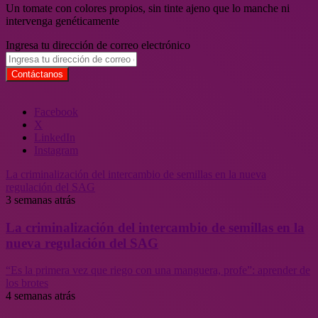
Un tomate con colores propios, sin tinte ajeno que lo manche ni
intervenga genéticamente
Ingresa tu dirección de correo electrónico
Facebook
X
LinkedIn
Instagram
La criminalización del intercambio de semillas en la nueva
regulación del SAG
3 semanas atrás
La criminalización del intercambio de semillas en la
nueva regulación del SAG
“Es la primera vez que riego con una manguera, profe”: aprender de
los brotes
4 semanas atrás