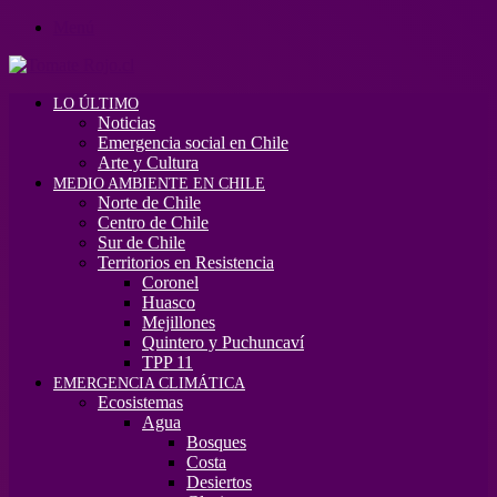
Menú
LO ÚLTIMO
Noticias
Emergencia social en Chile
Arte y Cultura
MEDIO AMBIENTE EN CHILE
Norte de Chile
Centro de Chile
Sur de Chile
Territorios en Resistencia
Coronel
Huasco
Mejillones
Quintero y Puchuncaví
TPP 11
EMERGENCIA CLIMÁTICA
Ecosistemas
Agua
Bosques
Costa
Desiertos