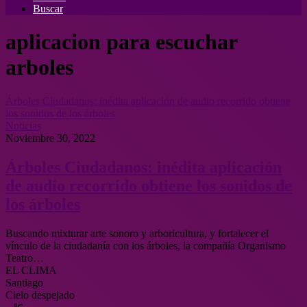
Buscar
aplicacion para escuchar
arboles
Árboles Ciudadanos: inédita aplicación de audio recorrido obtiene
los sonidos de los árboles
Noticias
Noviembre 30, 2022
Árboles Ciudadanos: inédita aplicación
de audio recorrido obtiene los sonidos de
los árboles
Buscando mixturar arte sonoro y arboricultura, y fortalecer el
vínculo de la ciudadanía con los árboles, la compañía Organismo
Teatro…
EL CLIMA
Santiago
Cielo despejado