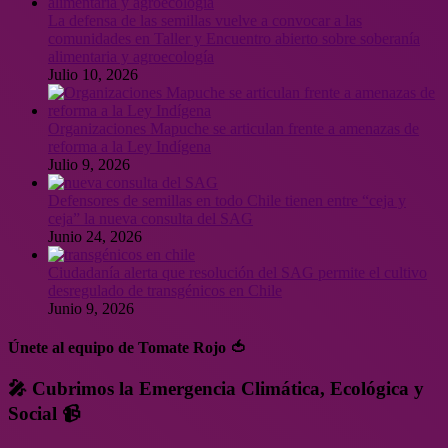
La defensa de las semillas vuelve a convocar a las
comunidades en Taller y Encuentro abierto sobre soberanía
alimentaria y agroecología
Julio 10, 2026
Organizaciones Mapuche se articulan frente a amenazas de
reforma a la Ley Indígena
Julio 9, 2026
Defensores de semillas en todo Chile tienen entre “ceja y
ceja” la nueva consulta del SAG
Junio 24, 2026
Ciudadanía alerta que resolución del SAG permite el cultivo
desregulado de transgénicos en Chile
Junio 9, 2026
Únete al equipo de Tomate Rojo 🍅
🎤 Cubrimos la Emergencia Climática, Ecológica y
Social 📹