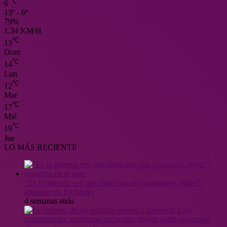
℃
6
13º - 6º
79%
1.34 KM/H
℃
13
Dom
℃
14
Lun
℃
12
Mar
℃
17
Mié
℃
19
Jue
LO MÁS RECIENTE
“Es la primera vez que riego con una manguera, profe”:
aprender de los brotes
4 semanas atrás