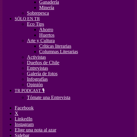
Ganadería
Minería
Sobrepesca
SÓLO EN TR
Eco Tips
Ahorro
Huertos
Arte y Cultura
Críticas literarias
Columnas Literarias
Activistas
Dueños de Chile
Entrevistas
Galería de fotos
Infografías
Opinión
TR PODCAST 🎙️
Tómate una Entrevista
Facebook
X
LinkedIn
Instagram
Elige una nota al azar
Sidebar