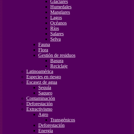
Glaciares
Humedales
Manglares
Lagos
Océanos
Ríos
Salares
Selva
Fauna
Flora
Gestión de residuos
Basura
Reciclaje
Latinoamérica
Especies en riesgo
Escasez de agua
Sequía
Saqueo
Contaminación
Deforestación
Extractivismo
Agro
Transgénicos
Deforestación
Energía