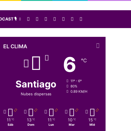
Facebook
X
LinkedIn
Instagram
Elige una nota al azar
Sidebar
Buscar
CAST 🎙️
EL CLIMA
6
℃
Santiago
11º - 6º
80%
0.89 KM/H
Nubes dispersas
11
13
11
10
15
℃
℃
℃
℃
℃
Sáb
Dom
Lun
Mar
Mié