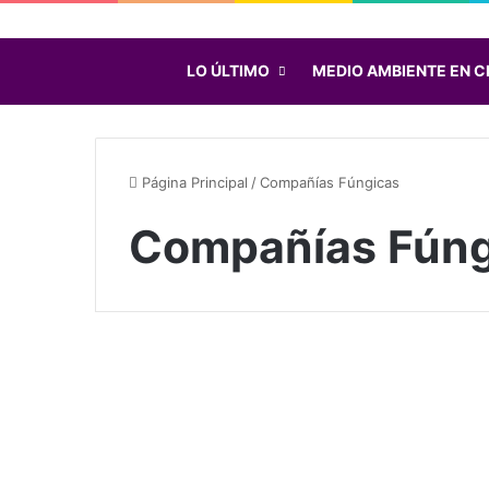
LO ÚLTIMO
MEDIO AMBIENTE EN C
Página Principal
/
Compañías Fúngicas
Compañías Fúng
C
o
Noticias
m
p
a
ñ