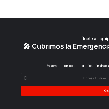
Únete al equi
🎤 Cubrimos la Emergencia
Un tomate con colores propios, sin tinte
Ingresa
tu
dirección
de
correo
electrónico