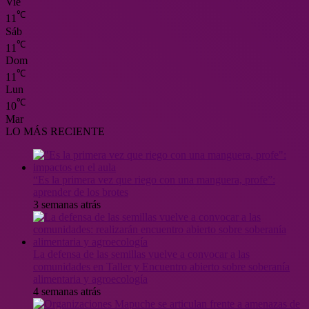
Vie
℃
11
Sáb
℃
11
Dom
℃
11
Lun
℃
10
Mar
LO MÁS RECIENTE
“Es la primera vez que riego con una manguera, profe”:
aprender de los brotes
3 semanas atrás
La defensa de las semillas vuelve a convocar a las
comunidades en Taller y Encuentro abierto sobre soberanía
alimentaria y agroecología
4 semanas atrás