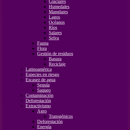
Glaciares
Humedales
Manglares
Lagos
Océanos
Ríos
Salares
Selva
Fauna
Flora
Gestión de residuos
Basura
Reciclaje
Latinoamérica
Especies en riesgo
Escasez de agua
Sequía
Saqueo
Contaminación
Deforestación
Extractivismo
Agro
Transgénicos
Deforestación
Energía