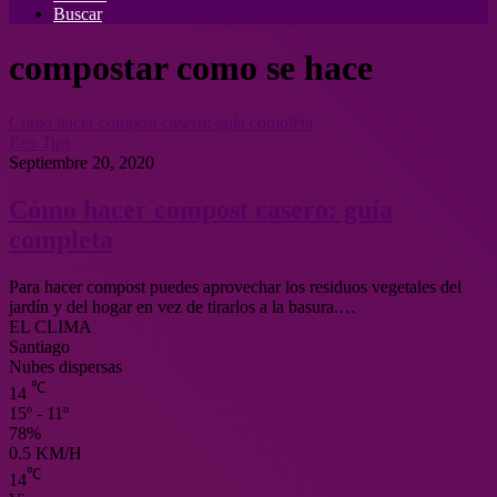
Buscar
compostar como se hace
Cómo hacer compost casero: guía completa
Eco Tips
Septiembre 20, 2020
Cómo hacer compost casero: guía
completa
Para hacer compost puedes aprovechar los residuos vegetales del
jardín y del hogar en vez de tirarlos a la basura.…
EL CLIMA
Santiago
Nubes dispersas
℃
14
15º - 11º
78%
0.5 KM/H
℃
14