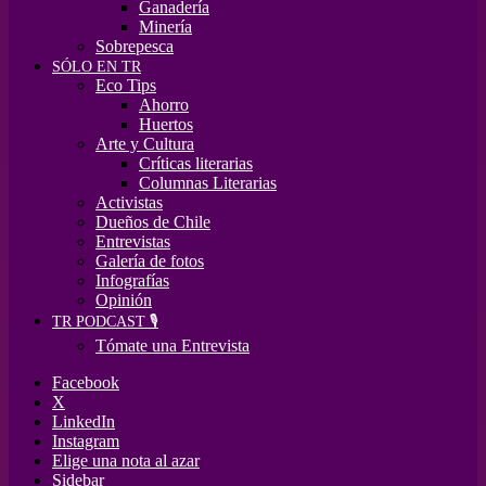
Ganadería
Minería
Sobrepesca
SÓLO EN TR
Eco Tips
Ahorro
Huertos
Arte y Cultura
Críticas literarias
Columnas Literarias
Activistas
Dueños de Chile
Entrevistas
Galería de fotos
Infografías
Opinión
TR PODCAST 🎙️
Tómate una Entrevista
Facebook
X
LinkedIn
Instagram
Elige una nota al azar
Sidebar