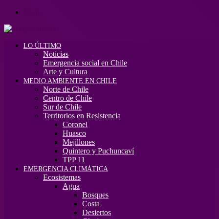
Menú
LO ÚLTIMO
Noticias
Emergencia social en Chile
Arte y Cultura
MEDIO AMBIENTE EN CHILE
Norte de Chile
Centro de Chile
Sur de Chile
Territorios en Resistencia
Coronel
Huasco
Mejillones
Quintero y Puchuncaví
TPP 11
EMERGENCIA CLIMÁTICA
Ecosistemas
Agua
Bosques
Costa
Desiertos