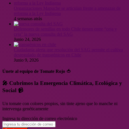
Organizaciones Mapuche se articulan frente a amenazas de
reforma a la Ley Indígena
4 semanas atrás
Defensores de semillas en todo Chile tienen entre “ceja y
ceja” la nueva consulta del SAG
Junio 24, 2026
Ciudadanía alerta que resolución del SAG permite el cultivo
desregulado de transgénicos en Chile
Junio 9, 2026
Únete al equipo de Tomate Rojo 🍅
🎤 Cubrimos la Emergencia Climática, Ecológica y
Social 📹
Un tomate con colores propios, sin tinte ajeno que lo manche ni
intervenga genéticamente
Ingresa tu dirección de correo electrónico