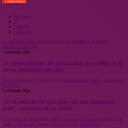
Facebook
X
LinkedIn
Instagram
La criminalización del intercambio de semillas en la nueva
regulación del SAG
3 semanas atrás
La criminalización del intercambio de semillas en la
nueva regulación del SAG
“Es la primera vez que riego con una manguera, profe”: aprender de
los brotes
3 semanas atrás
“Es la primera vez que riego con una manguera,
profe”: aprender de los brotes
La defensa de las semillas vuelve a convocar a las comunidades en
Taller y Encuentro abierto sobre soberanía alimentaria y