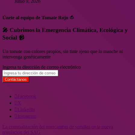
Junio 9, 2026
Únete al equipo de Tomate Rojo 🍅
🎤 Cubrimos la Emergencia Climática, Ecológica y
Social 📹
Un tomate con colores propios, sin tinte ajeno que lo manche ni
intervenga genéticamente
Ingresa tu dirección de correo electrónico
Facebook
X
LinkedIn
Instagram
La criminalización del intercambio de semillas en la nueva
regulación del SAG