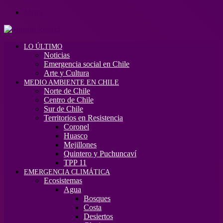
Menú
LO ÚLTIMO
Noticias
Emergencia social en Chile
Arte y Cultura
MEDIO AMBIENTE EN CHILE
Norte de Chile
Centro de Chile
Sur de Chile
Territorios en Resistencia
Coronel
Huasco
Mejillones
Quintero y Puchuncaví
TPP 11
EMERGENCIA CLIMÁTICA
Ecosistemas
Agua
Bosques
Costa
Desiertos