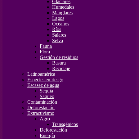
Glaciares
Humedales
Manglares
Lagos
Océanos
Ríos
Salares
Selva
Fauna
Flora
Gestión de residuos
Basura
Reciclaje
Latinoamérica
Especies en riesgo
Escasez de agua
Sequía
Saqueo
Contaminación
Deforestación
Extractivismo
Agro
Transgénicos
Deforestación
Energía