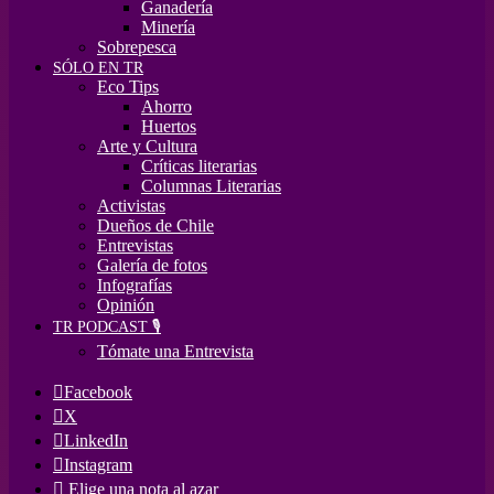
Ganadería
Minería
Sobrepesca
SÓLO EN TR
Eco Tips
Ahorro
Huertos
Arte y Cultura
Críticas literarias
Columnas Literarias
Activistas
Dueños de Chile
Entrevistas
Galería de fotos
Infografías
Opinión
TR PODCAST 🎙️
Tómate una Entrevista
Facebook
X
LinkedIn
Instagram
Elige una nota al azar