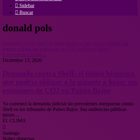
Sidebar
Buscar
donald pols
Demanda contra Shell: el litigio histórico que podría obligar a la
gigante a bajar sus emisiones de CO2 en Países Bajos
Emergencia Climática
Diciembre 13, 2020
Demanda contra Shell: el litigio histórico
que podría obligar a la gigante a bajar sus
emisiones de CO2 en Países Bajos
Ya comenzó la demanda judicial sin precedentes interpuesta contra
Shell en los tribunales de Países Bajos. Sus audiencias públicas
tienen…
EL CLIMA
Santiago
Nubes dispersas