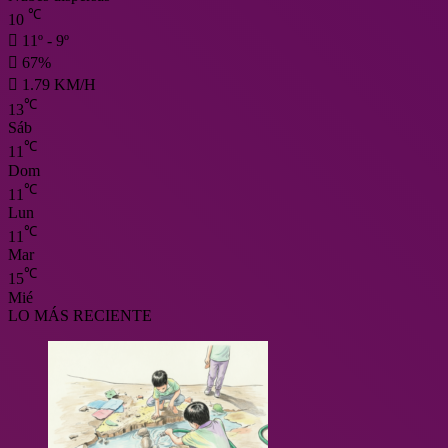
℃
10
11º - 9º
67%
1.79 KM/H
℃
13
Sáb
℃
11
Dom
℃
11
Lun
℃
11
Mar
℃
15
Mié
LO MÁS RECIENTE