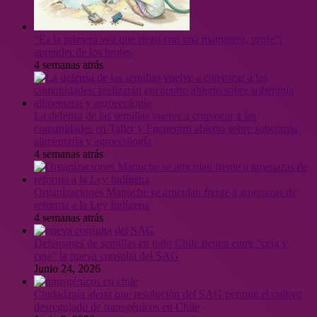
“Es la primera vez que riego con una manguera, profe”:
aprender de los brotes
4 semanas atrás
La defensa de las semillas vuelve a convocar a las
comunidades en Taller y Encuentro abierto sobre soberanía
alimentaria y agroecología
4 semanas atrás
Organizaciones Mapuche se articulan frente a amenazas de
reforma a la Ley Indígena
4 semanas atrás
Defensores de semillas en todo Chile tienen entre “ceja y
ceja” la nueva consulta del SAG
Junio 24, 2026
Ciudadanía alerta que resolución del SAG permite el cultivo
desregulado de transgénicos en Chile