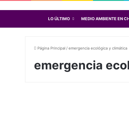
LO ÚLTIMO
MEDIO AMBIENTE EN CH
Página Principal
/
emergencia ecológica y climática
emergencia ecol
G
r
Emergencia Climática
e
t
a
T