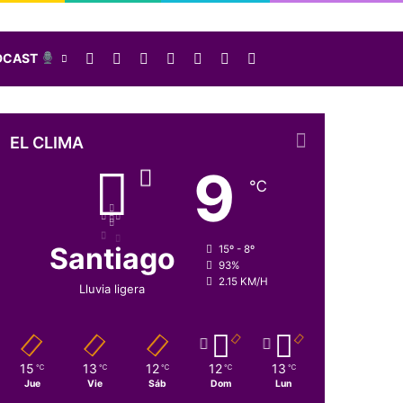
Facebook
X
LinkedIn
Instagram
Elige una nota al azar
Sidebar
Buscar
DCAST
EL CLIMA
9
℃
Santiago
15º - 8º
93%
2.15 KM/H
Lluvia ligera
15
13
12
12
13
℃
℃
℃
℃
℃
Jue
Vie
Sáb
Dom
Lun