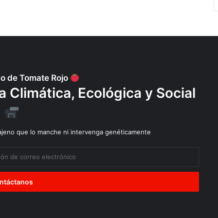
po de Tomate Rojo
Climática, Ecológica y Social
 ajeno que lo manche ni intervenga genéticamente
Diálogos
Explotación