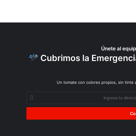
e
”
Únete al equi
Cubrimos la Emergencia 
Un tomate con colores propios, sin tinte
Ingresa
tu
dirección
de
correo
electrónico
Ciudadanía
Reparar