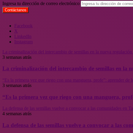
Ingresa tu dirección de correo electrónico
Facebook
X
LinkedIn
Instagram
La criminalización del intercambio de semillas en la nueva regulació
3 semanas atrás
La criminalización del intercambio de semillas en la
“Es la primera vez que riego con una manguera, profe”: aprender de l
3 semanas atrás
“Es la primera vez que riego con una manguera, profe
La defensa de las semillas vuelve a convocar a las comunidades en Tal
4 semanas atrás
La defensa de las semillas vuelve a convocar a las co