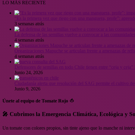
LO MÁS RECIENTE
“Es la primera vez que riego con una manguera, profe”: aprende
3 semanas atrás
La defensa de las semillas vuelve a convocar a las comunidades
4 semanas atrás
Organizaciones Mapuche se articulan frente a amenazas de ref
4 semanas atrás
Defensores de semillas en todo Chile tienen entre “ceja y ceja
Junio 24, 2026
Ciudadanía alerta que resolución del SAG permite el cultivo de
Junio 9, 2026
Únete al equipo de Tomate Rojo 🍅
🎤 Cubrimos la Emergencia Climática, Ecológica y So
Un tomate con colores propios, sin tinte ajeno que lo manche ni inte