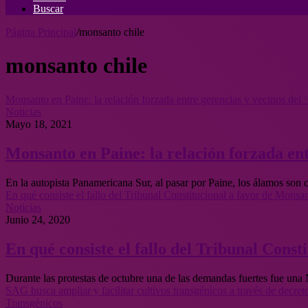
Buscar
Página Principal
/
monsanto chile
monsanto chile
Monsanto en Paine: la relación forzada entre gerencias y vecinos del ‘
Noticias
Mayo 18, 2021
Monsanto en Paine: la relación forzada ent
En la autopista Panamericana Sur, al pasar por Paine, los álamos son 
En qué consiste el fallo del Tribunal Constitucional a favor de Monsa
Noticias
Junio 24, 2020
En qué consiste el fallo del Tribunal Cons
Durante las protestas de octubre una de las demandas fuertes fue un
SAG busca ampliar y facilitar cultivos transgénicos a través de decre
Transgénicos