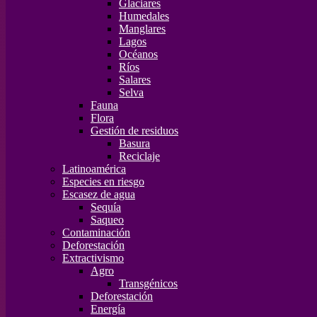
Glaciares
Humedales
Manglares
Lagos
Océanos
Ríos
Salares
Selva
Fauna
Flora
Gestión de residuos
Basura
Reciclaje
Latinoamérica
Especies en riesgo
Escasez de agua
Sequía
Saqueo
Contaminación
Deforestación
Extractivismo
Agro
Transgénicos
Deforestación
Energía