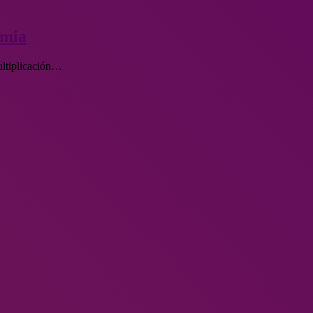
emia
ultiplicación…