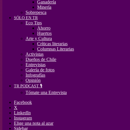
Ganadería
Minería
Sobrepesca
SÓLO EN TR
Eco Tips
Ahorro
Huertos
Arte y Cultura
Críticas literarias
Columnas Literarias
Activistas
Dueños de Chile
Entrevistas
Galería de fotos
Infografías
Opinión
TR PODCAST 🎙️
Tómate una Entrevista
Facebook
X
LinkedIn
Instagram
Elige una nota al azar
Sidebar