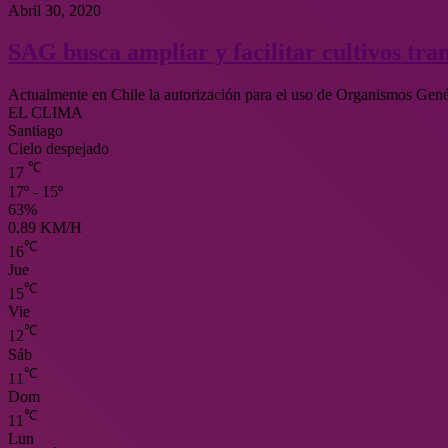
Abril 30, 2020
SAG busca ampliar y facilitar cultivos tra
Actualmente en Chile la autorización para el uso de Organismos Ge
EL CLIMA
Santiago
Cielo despejado
℃
17
17º - 15º
63%
0.89 KM/H
℃
16
Jue
℃
15
Vie
℃
12
Sáb
℃
11
Dom
℃
11
Lun