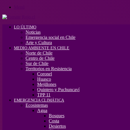
Menú
LO ÚLTIMO
Noticias
Emergencia social en Chile
Arte y Cultura
MEDIO AMBIENTE EN CHILE
Norte de Chile
Centro de Chile
Sur de Chile
Territorios en Resistencia
Coronel
Huasco
Mejillones
Quintero y Puchuncaví
TPP 11
EMERGENCIA CLIMÁTICA
Ecosistemas
Agua
Bosques
Costa
Desiertos