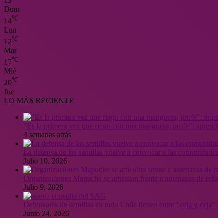
13
Dom
℃
14
Lun
℃
12
Mar
℃
17
Mié
℃
20
Jue
LO MÁS RECIENTE
“Es la primera vez que riego con una manguera, profe”: aprende
4 semanas atrás
La defensa de las semillas vuelve a convocar a las comunidades
Julio 10, 2026
Organizaciones Mapuche se articulan frente a amenazas de ref
Julio 9, 2026
Defensores de semillas en todo Chile tienen entre “ceja y ceja
Junio 24, 2026