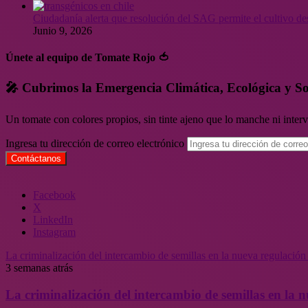
Ciudadanía alerta que resolución del SAG permite el cultivo de
Junio 9, 2026
Únete al equipo de Tomate Rojo 🍅
🎤 Cubrimos la Emergencia Climática, Ecológica y So
Un tomate con colores propios, sin tinte ajeno que lo manche ni inte
Ingresa tu dirección de correo electrónico
Facebook
X
LinkedIn
Instagram
La criminalización del intercambio de semillas en la nueva regulació
3 semanas atrás
La criminalización del intercambio de semillas en la