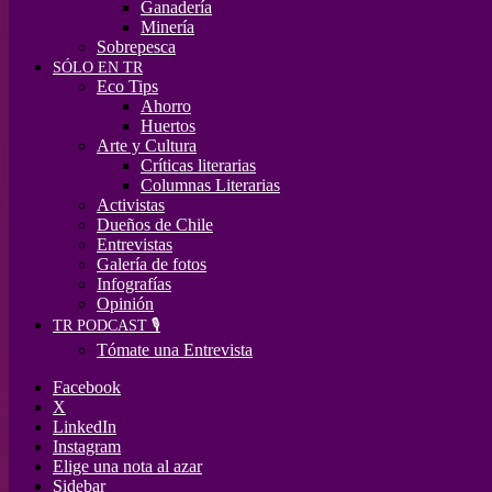
Ganadería
Minería
Sobrepesca
SÓLO EN TR
Eco Tips
Ahorro
Huertos
Arte y Cultura
Críticas literarias
Columnas Literarias
Activistas
Dueños de Chile
Entrevistas
Galería de fotos
Infografías
Opinión
TR PODCAST 🎙️
Tómate una Entrevista
Facebook
X
LinkedIn
Instagram
Elige una nota al azar
Sidebar