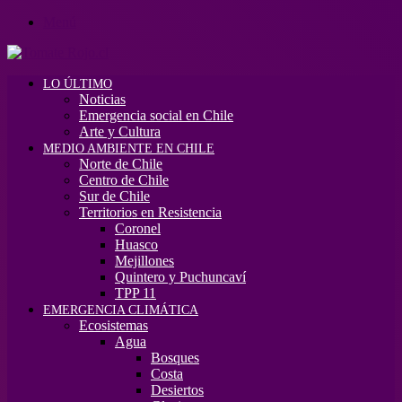
Menú
LO ÚLTIMO
Noticias
Emergencia social en Chile
Arte y Cultura
MEDIO AMBIENTE EN CHILE
Norte de Chile
Centro de Chile
Sur de Chile
Territorios en Resistencia
Coronel
Huasco
Mejillones
Quintero y Puchuncaví
TPP 11
EMERGENCIA CLIMÁTICA
Ecosistemas
Agua
Bosques
Costa
Desiertos