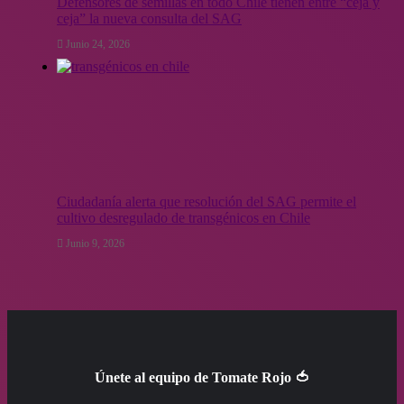
Defensores de semillas en todo Chile tienen entre “ceja y
ceja” la nueva consulta del SAG
Junio 24, 2026
Ciudadanía alerta que resolución del SAG permite el
cultivo desregulado de transgénicos en Chile
Junio 9, 2026
Únete al equipo de Tomate Rojo 🍅