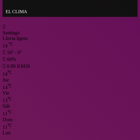
marinas veganas para Semana Santa
EL CLIMA
Santiago
Lluvia ligera
℃
14
16º - 6º
66%
0.89 KM/H
℃
14
Jue
℃
14
Vie
℃
13
Sáb
℃
11
Dom
℃
11
Lun