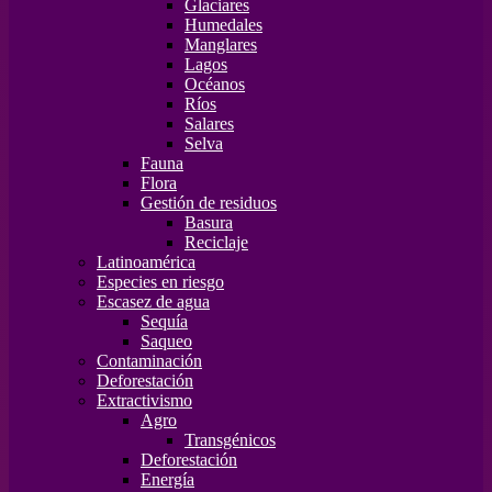
Glaciares
Humedales
Manglares
Lagos
Océanos
Ríos
Salares
Selva
Fauna
Flora
Gestión de residuos
Basura
Reciclaje
Latinoamérica
Especies en riesgo
Escasez de agua
Sequía
Saqueo
Contaminación
Deforestación
Extractivismo
Agro
Transgénicos
Deforestación
Energía