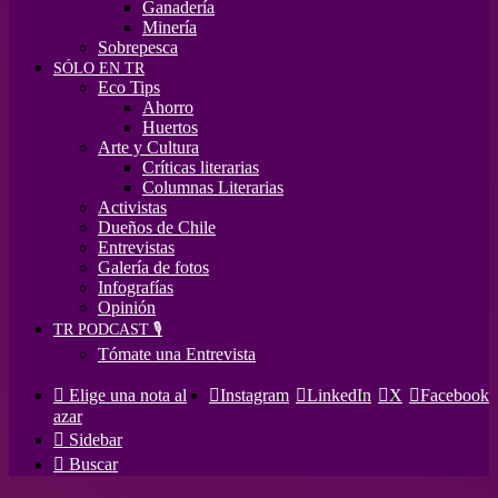
Ganadería
Minería
Sobrepesca
SÓLO EN TR
Eco Tips
Ahorro
Huertos
Arte y Cultura
Críticas literarias
Columnas Literarias
Activistas
Dueños de Chile
Entrevistas
Galería de fotos
Infografías
Opinión
TR PODCAST 🎙️
Tómate una Entrevista
Elige una nota al
Instagram
LinkedIn
X
Facebook
azar
Sidebar
Buscar