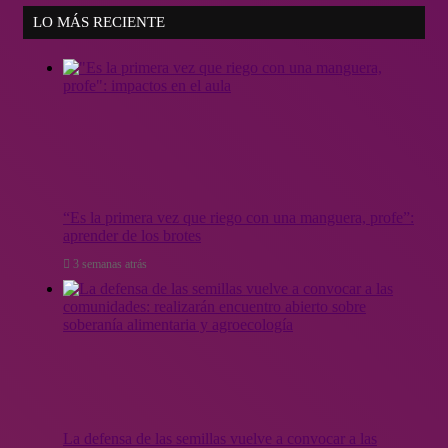
LO MÁS RECIENTE
“Es la primera vez que riego con una manguera, profe”:
aprender de los brotes
3 semanas atrás
La defensa de las semillas vuelve a convocar a las