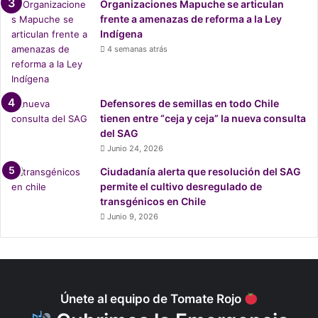
Organizaciones Mapuche se articulan
v
frente a amenazas de reforma a la Ley
i
Indígena
d
4 semanas atrás
a
s
e
n
Defensores de semillas en todo Chile
e
tienen entre “ceja y ceja” la nueva consulta
l
del SAG
E
Junio 24, 2026
s
Ciudadanía alerta que resolución del SAG
t
permite el cultivo desregulado de
e
transgénicos en Chile
r
o
Junio 9, 2026
Q
u
i
l
p
Únete al equipo de Tomate Rojo
u