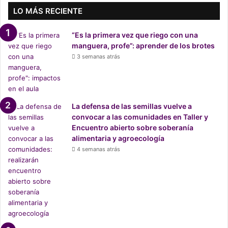
a
LO MÁS RECIENTE
l
”
“Es la primera vez que riego con una
:
manguera, profe”: aprender de los brotes
D
3 semanas atrás
e
n
u
n
c
La defensa de las semillas vuelve a
i
convocar a las comunidades en Taller y
a
Encuentro abierto sobre soberanía
n
alimentaria y agroecología
a
4 semanas atrás
g
u
a
s
s
e
r