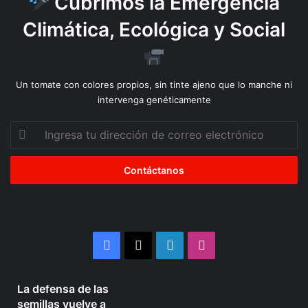
Cubrimos la Emergencia
é
Climática, Ecológica y Social
Un tomate con colores propios, sin tinte ajeno que lo manche ni
intervenga genéticamente
Ingresa
tu
dirección
de
correo
electrónico
Facebook
X
LinkedIn
Instagram
4 semanas atrás
La defensa de las
La
Organizaciones
semillas vuelve a
defensa
Mapuche