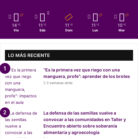
d
o
s
n
14
11
11
11
10
℃
℃
℃
℃
℃
u
Vie
Sáb
Dom
Lun
Mar
e
v
a
s
LO MÁS RECIENTE
a
c
“Es la primera vez que riego con una
c
manguera, profe”: aprender de los brotes
i
3 semanas atrás
o
n
e
s
l
La defensa de las semillas vuelve a
e
convocar a las comunidades en Taller y
g
Encuentro abierto sobre soberanía
a
alimentaria y agroecología