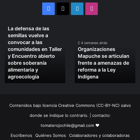
Facebook
X
LinkedIn
Instagram
4 semanas atrás
La defensa de las
La
Organizaciones
semillas vuelve a
defensa
Mapuche
convocar a las
de
se
4 semanas atrás
comunidades en Taller
Organizaciones
las
articulan
y Encuentro abierto
Mapuche se articulan
semillas
frente
sobre soberanía
frente a amenazas de
vuelve
a
alimentaria y
reforma a la Ley
a
amenazas
convocar
agroecología
de
Indígena
a
reforma
las
a
comunidades
la
en
Ley
Contenidos bajo licencia Creative Commons (CC-BY-NC) salvo
Taller
Indígena
y
donde se indique lo contrario. | contacto:
Encuentro
tomaterojochile@gmail.com ♥
abierto
sobre
Escríbenos
Quiénes Somos
Colaboradores y colaboradoras