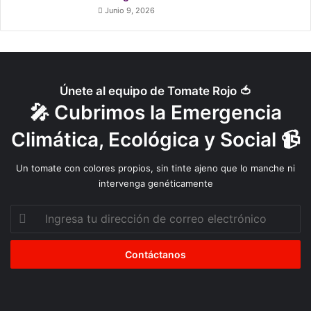
Junio 9, 2026
Únete al equipo de Tomate Rojo 🍅
🎤 Cubrimos la Emergencia
Climática, Ecológica y Social 📹
Un tomate con colores propios, sin tinte ajeno que lo manche ni
intervenga genéticamente
Ingresa
tu
dirección
de
correo
electrónico