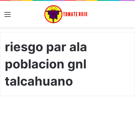
Menú
riesgo par ala
poblacion gnl
talcahuano
C
o
Sur de Chile
o
r
d