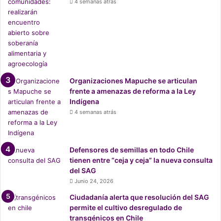
l
4 semanas atrás
e
s
c
o
n
t
r
Organizaciones Mapuche se articulan
a
frente a amenazas de reforma a la Ley
G
Indígena
N
4 semanas atrás
L
T
a
l
Defensores de semillas en todo Chile
c
tienen entre “ceja y ceja” la nueva consulta
a
del SAG
h
Junio 24, 2026
u
Ciudadanía alerta que resolución del SAG
a
permite el cultivo desregulado de
n
transgénicos en Chile
o