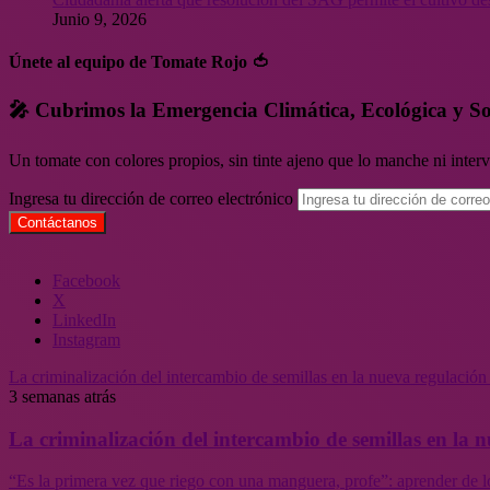
Junio 9, 2026
Únete al equipo de Tomate Rojo 🍅
🎤 Cubrimos la Emergencia Climática, Ecológica y So
Un tomate con colores propios, sin tinte ajeno que lo manche ni inte
Ingresa tu dirección de correo electrónico
Facebook
X
LinkedIn
Instagram
La criminalización del intercambio de semillas en la nueva regulació
3 semanas atrás
La criminalización del intercambio de semillas en la
“Es la primera vez que riego con una manguera, profe”: aprender de l