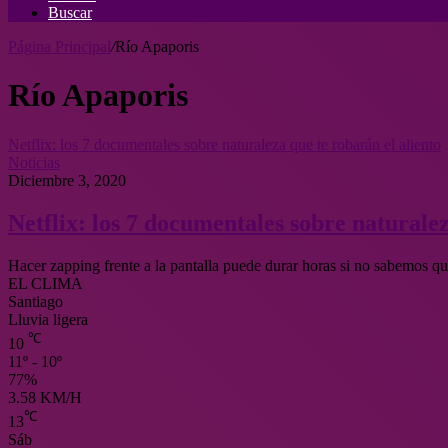
Buscar
Página Principal
/
Río Apaporis
Río Apaporis
Netflix: los 7 documentales sobre naturaleza que te robarán el aliento
Noticias
Diciembre 3, 2020
Netflix: los 7 documentales sobre naturalez
Hacer zapping frente a la pantalla puede durar horas si no sabemos 
EL CLIMA
Santiago
Lluvia ligera
℃
10
11º - 10º
77%
3.58 KM/H
℃
13
Sáb