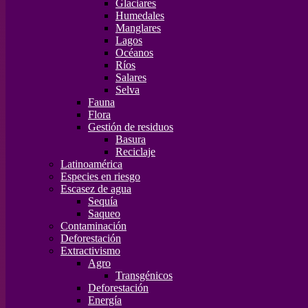
Glaciares
Humedales
Manglares
Lagos
Océanos
Ríos
Salares
Selva
Fauna
Flora
Gestión de residuos
Basura
Reciclaje
Latinoamérica
Especies en riesgo
Escasez de agua
Sequía
Saqueo
Contaminación
Deforestación
Extractivismo
Agro
Transgénicos
Deforestación
Energía