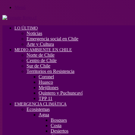
Menú
LO ÚLTIMO
Noticias
Emergencia social en Chile
Arte y Cultura
MEDIO AMBIENTE EN CHILE
Norte de Chile
Centro de Chile
Sur de Chile
Territorios en Resistencia
Coronel
Huasco
Mejillones
Quintero y Puchuncaví
TPP 11
EMERGENCIA CLIMÁTICA
Ecosistemas
Agua
Bosques
Costa
Desiertos