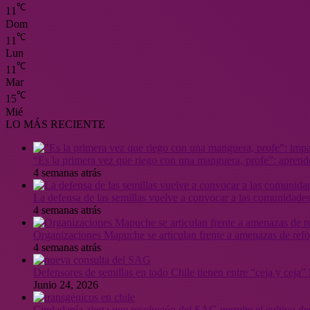
℃
11
Dom
℃
11
Lun
℃
11
Mar
℃
15
Mié
LO MÁS RECIENTE
“Es la primera vez que riego con una manguera, profe”: aprende
4 semanas atrás
La defensa de las semillas vuelve a convocar a las comunidades
4 semanas atrás
Organizaciones Mapuche se articulan frente a amenazas de ref
4 semanas atrás
Defensores de semillas en todo Chile tienen entre “ceja y ceja
Junio 24, 2026
Ciudadanía alerta que resolución del SAG permite el cultivo de