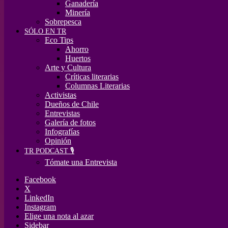
Ganadería
Minería
Sobrepesca
SÓLO EN TR
Eco Tips
Ahorro
Huertos
Arte y Cultura
Críticas literarias
Columnas Literarias
Activistas
Dueños de Chile
Entrevistas
Galería de fotos
Infografías
Opinión
TR PODCAST 🎙️
Tómate una Entrevista
Facebook
X
LinkedIn
Instagram
Elige una nota al azar
Sidebar