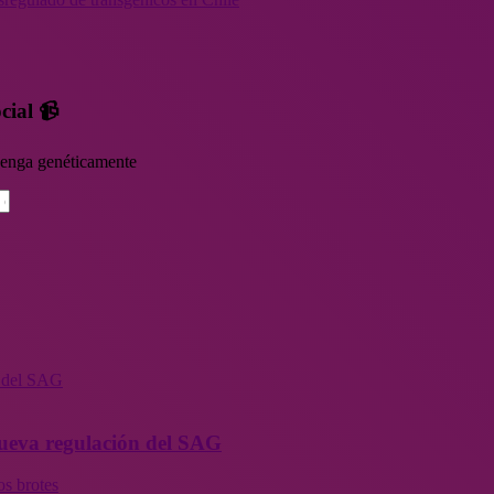
cial 📹
rvenga genéticamente
n del SAG
 nueva regulación del SAG
os brotes