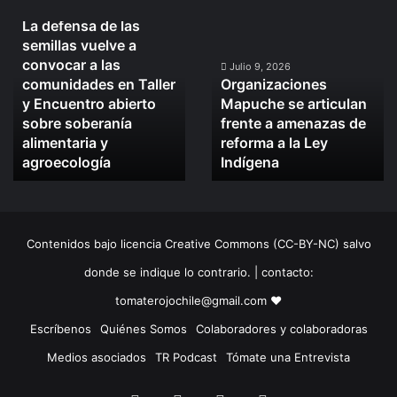
Julio 10, 2026
La defensa de las
La
Organizaciones
semillas vuelve a
defensa
Mapuche
convocar a las
de
se
Julio 9, 2026
comunidades en Taller
Organizaciones
las
articulan
y Encuentro abierto
Mapuche se articulan
semillas
frente
sobre soberanía
frente a amenazas de
vuelve
a
alimentaria y
reforma a la Ley
a
amenazas
convocar
agroecología
de
Indígena
a
reforma
las
a
comunidades
la
en
Ley
Contenidos bajo licencia Creative Commons (CC-BY-NC) salvo
Taller
Indígena
y
donde se indique lo contrario. | contacto:
Encuentro
tomaterojochile@gmail.com ♥
abierto
sobre
Escríbenos
Quiénes Somos
Colaboradores y colaboradoras
soberanía
Medios asociados
TR Podcast
Tómate una Entrevista
alimentaria
y