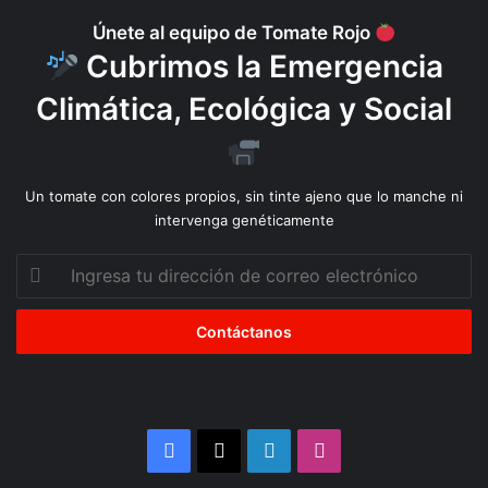
Únete al equipo de Tomate Rojo
Cubrimos la Emergencia
Climática, Ecológica y Social
Un tomate con colores propios, sin tinte ajeno que lo manche ni
intervenga genéticamente
Ingresa
tu
dirección
de
correo
electrónico
Facebook
X
LinkedIn
Instagram