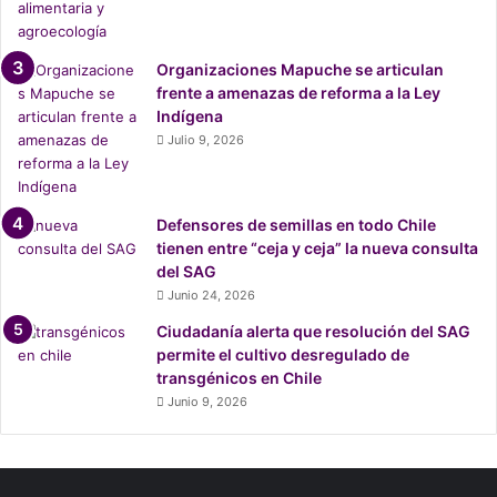
r
a
s
Organizaciones Mapuche se articulan
u
frente a amenazas de reforma a la Ley
d
Indígena
e
Julio 9, 2026
f
e
n
s
Defensores de semillas en todo Chile
a
tienen entre “ceja y ceja” la nueva consulta
del SAG
Junio 24, 2026
Ciudadanía alerta que resolución del SAG
permite el cultivo desregulado de
transgénicos en Chile
Junio 9, 2026