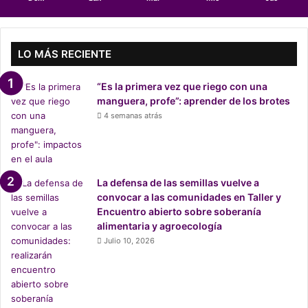
l
:
c
o
LO MÁS RECIENTE
m
u
“Es la primera vez que riego con una
n
manguera, profe”: aprender de los brotes
i
4 semanas atrás
d
a
d
e
s
La defensa de las semillas vuelve a
s
convocar a las comunidades en Taller y
e
Encuentro abierto sobre soberanía
u
alimentaria y agroecología
n
Julio 10, 2026
e
n
p
a