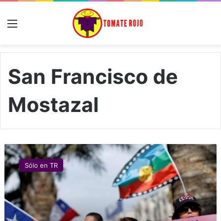
Menú
San Francisco de
Mostazal
A
l
Sólo en TR
v
i
n
S
a