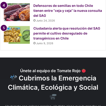
a
Defensores de semillas en todo Chile
s
tienen entre “ceja y ceja” la nueva consulta
a
del SAG
”
Junio 24, 2026
Ciudadanía alerta que resolución del SAG
permite el cultivo desregulado de
transgénicos en Chile
Junio 9, 2026
Únete al equipo de Tomate Rojo
Cubrimos la Emergencia
Climática, Ecológica y Social