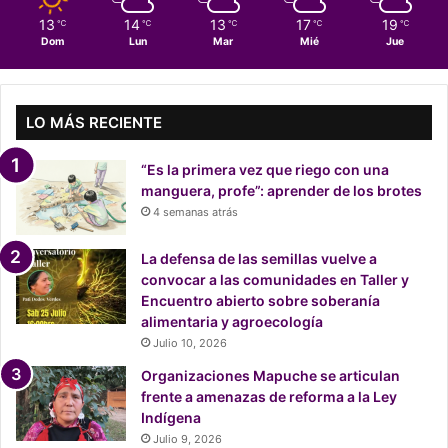
i
13
14
13
17
19
℃
℃
℃
℃
℃
s
Dom
Lun
Mar
Mié
Jue
t
a
:
“
LO MÁS RECIENTE
P
o
“Es la primera vez que riego con una
n
manguera, profe”: aprender de los brotes
e
4 semanas atrás
r
o
La defensa de las semillas vuelve a
r
convocar a las comunidades en Taller y
d
Encuentro abierto sobre soberanía
e
alimentaria y agroecología
n
Julio 10, 2026
e
n
Organizaciones Mapuche se articulan
l
frente a amenazas de reforma a la Ley
a
Indígena
c
Julio 9, 2026