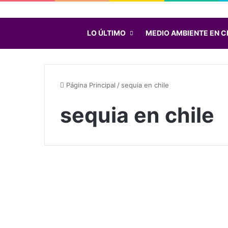
LO ÚLTIMO
MEDIO AMBIENTE EN C
Página Principal
/
sequia en chile
sequia en chile
E
l
Resistencia
d
r
a
Septiembre 24, 2020
m