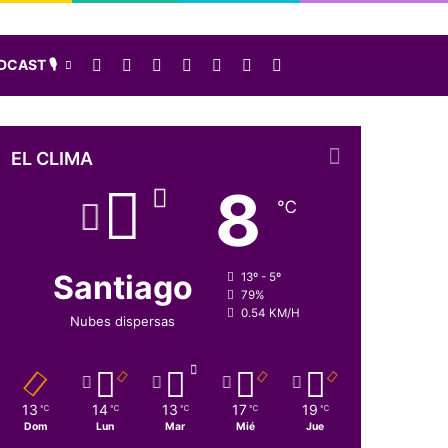
Facebook
X
LinkedIn
Instagram
Elige una nota al azar
Sidebar
Buscar
CAST 🎙️
EL CLIMA
8
℃
Santiago
13º - 5º
79%
0.54 KM/H
Nubes dispersas
13
14
13
17
19
℃
℃
℃
℃
℃
Dom
Lun
Mar
Mié
Jue