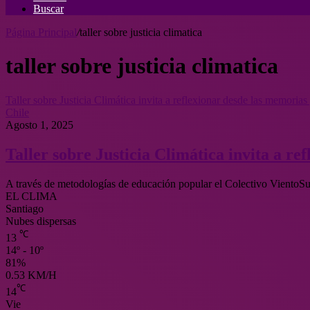
Buscar
Página Principal
/
taller sobre justicia climatica
taller sobre justicia climatica
Taller sobre Justicia Climática invita a reflexionar desde las memorias y
Chile
Agosto 1, 2025
Taller sobre Justicia Climática invita a ref
A través de metodologías de educación popular el Colectivo VientoSur
EL CLIMA
Santiago
Nubes dispersas
℃
13
14º - 10º
81%
0.53 KM/H
℃
14
Vie