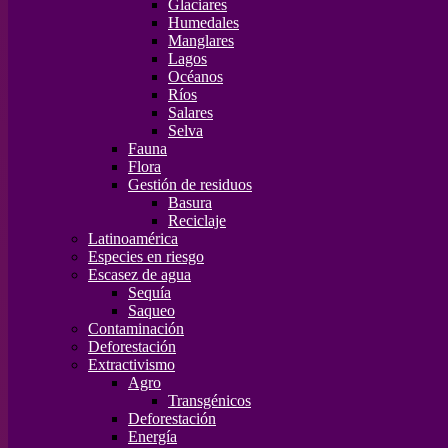
Glaciares
Humedales
Manglares
Lagos
Océanos
Ríos
Salares
Selva
Fauna
Flora
Gestión de residuos
Basura
Reciclaje
Latinoamérica
Especies en riesgo
Escasez de agua
Sequía
Saqueo
Contaminación
Deforestación
Extractivismo
Agro
Transgénicos
Deforestación
Energía