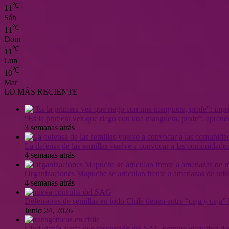
℃
11
Sáb
℃
11
Dom
℃
11
Lun
℃
10
Mar
LO MÁS RECIENTE
“Es la primera vez que riego con una manguera, profe”: aprende
3 semanas atrás
La defensa de las semillas vuelve a convocar a las comunidades
4 semanas atrás
Organizaciones Mapuche se articulan frente a amenazas de ref
4 semanas atrás
Defensores de semillas en todo Chile tienen entre “ceja y ceja
Junio 24, 2026
Ciudadanía alerta que resolución del SAG permite el cultivo de