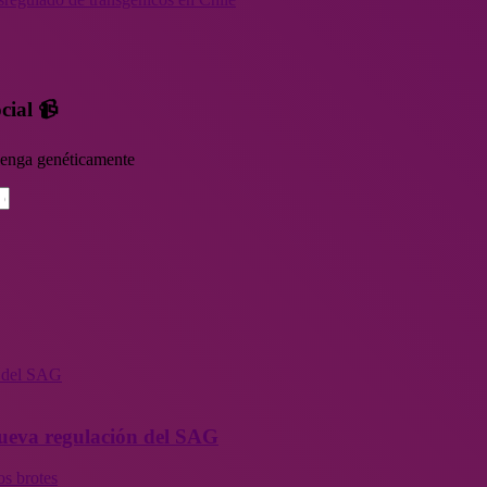
cial 📹
rvenga genéticamente
n del SAG
 nueva regulación del SAG
os brotes