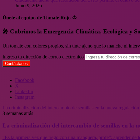
Junio 9, 2026
Únete al equipo de Tomate Rojo 🍅
🎤 Cubrimos la Emergencia Climática, Ecológica y So
Un tomate con colores propios, sin tinte ajeno que lo manche ni inte
Ingresa tu dirección de correo electrónico
Facebook
X
LinkedIn
Instagram
La criminalización del intercambio de semillas en la nueva regulació
3 semanas atrás
La criminalización del intercambio de semillas en la
“Es la primera vez que riego con una manguera, profe”: aprender de l