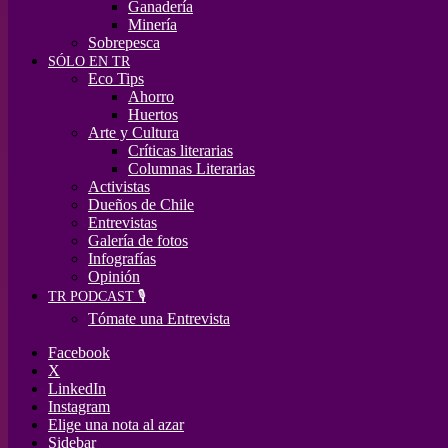
Ganadería
Minería
Sobrepesca
SÓLO EN TR
Eco Tips
Ahorro
Huertos
Arte y Cultura
Críticas literarias
Columnas Literarias
Activistas
Dueños de Chile
Entrevistas
Galería de fotos
Infografías
Opinión
TR PODCAST 🎙️
Tómate una Entrevista
Facebook
X
LinkedIn
Instagram
Elige una nota al azar
Sidebar