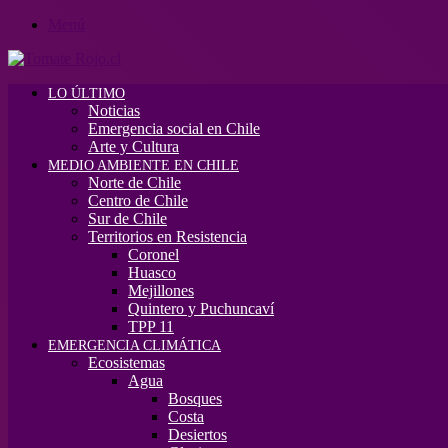
Menú
LO ÚLTIMO
Noticias
Emergencia social en Chile
Arte y Cultura
MEDIO AMBIENTE EN CHILE
Norte de Chile
Centro de Chile
Sur de Chile
Territorios en Resistencia
Coronel
Huasco
Mejillones
Quintero y Puchuncaví
TPP 11
EMERGENCIA CLIMÁTICA
Ecosistemas
Agua
Bosques
Costa
Desiertos