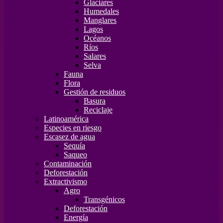
Glaciares
Humedales
Manglares
Lagos
Océanos
Ríos
Salares
Selva
Fauna
Flora
Gestión de residuos
Basura
Reciclaje
Latinoamérica
Especies en riesgo
Escasez de agua
Sequía
Saqueo
Contaminación
Deforestación
Extractivismo
Agro
Transgénicos
Deforestación
Energía