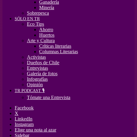
Ganadería
Minería
Sobrepesca
SÓLO EN TR
Eco Tips
Ahorro
Huertos
Arte y Cultura
Críticas literarias
Columnas Literarias
Activistas
Dueños de Chile
Entrevistas
Galería de fotos
Infografías
Opinión
TR PODCAST 🎙️
Tómate una Entrevista
Facebook
X
LinkedIn
Instagram
Elige una nota al azar
Sidebar