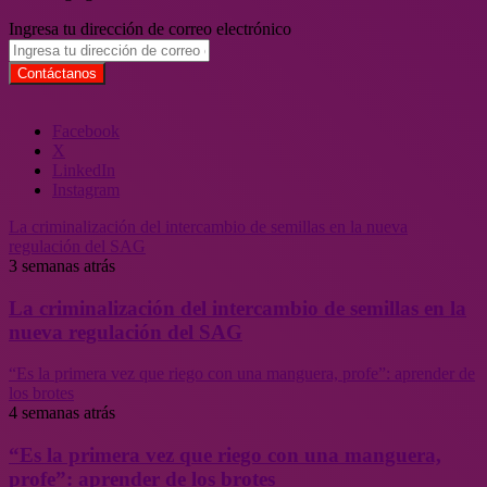
Ingresa tu dirección de correo electrónico
Facebook
X
LinkedIn
Instagram
La criminalización del intercambio de semillas en la nueva
regulación del SAG
3 semanas atrás
La criminalización del intercambio de semillas en la
nueva regulación del SAG
“Es la primera vez que riego con una manguera, profe”: aprender de
los brotes
4 semanas atrás
“Es la primera vez que riego con una manguera,
profe”: aprender de los brotes