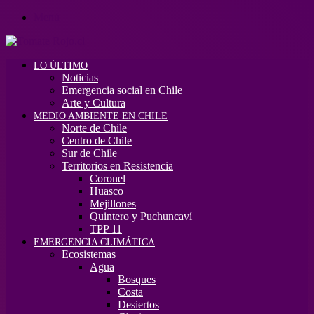
Menú
LO ÚLTIMO
Noticias
Emergencia social en Chile
Arte y Cultura
MEDIO AMBIENTE EN CHILE
Norte de Chile
Centro de Chile
Sur de Chile
Territorios en Resistencia
Coronel
Huasco
Mejillones
Quintero y Puchuncaví
TPP 11
EMERGENCIA CLIMÁTICA
Ecosistemas
Agua
Bosques
Costa
Desiertos