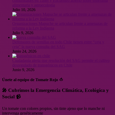
comunidades en Taller y Encuentro abierto sobre soberanía
alimentaria y agroecología
Julio 10, 2026
Organizaciones Mapuche se articulan frente a amenazas de
reforma a la Ley Indígena
Julio 9, 2026
Defensores de semillas en todo Chile tienen entre “ceja y
ceja” la nueva consulta del SAG
Junio 24, 2026
Ciudadanía alerta que resolución del SAG permite el cultivo
desregulado de transgénicos en Chile
Junio 9, 2026
Únete al equipo de Tomate Rojo 🍅
🎤 Cubrimos la Emergencia Climática, Ecológica y
Social 📹
Un tomate con colores propios, sin tinte ajeno que lo manche ni
intervenga genéticamente