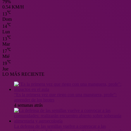
79%
0.54 KM/H
℃
13
Dom
℃
14
Lun
℃
13
Mar
℃
17
Mié
℃
19
Jue
LO MÁS RECIENTE
“Es la primera vez que riego con una manguera, profe”:
aprender de los brotes
4 semanas atrás
La defensa de las semillas vuelve a convocar a las