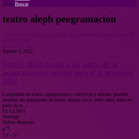
Buscar
teatro aleph peogramacion
Teatro Aleph invita a ser parte de su programación en sala para el II
semestre 2022
Centro de Chile
Agosto 5, 2022
Teatro Aleph invita a ser parte de su
programación en sala para el II semestre
2022
Compañías de teatro, agrupaciones, colectivos y artistas, pueden
postular sus propuestas de teatro, danza, circo, entre otras, para ser
parte de la…
EL CLIMA
Santiago
Nubes dispersas
℃
8
13º - 5º