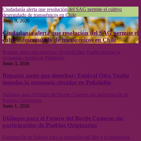
Ciudadanía alerta que resolución del SAG permite el cultivo
desregulado de transgénicos en Chile
Junio 9, 2026
Ciudadanía alerta que resolución del SAG permite el
cultivo desregulado de transgénicos en Chile
Reparar antes que desechar: Festival Otra Vuelta impulsa la
economía circular en Peñalolén
Junio 3, 2026
Reparar antes que desechar: Festival Otra Vuelta
impulsa la economía circular en Peñalolén
Diálogos para el Futuro del Borde Costeros sin participación de
Pueblos Originarios
Junio 1, 2026
Diálogos para el Futuro del Borde Costeros sin
participación de Pueblos Originarios
Explotación de Salares para la obtención del litio y la progresiva