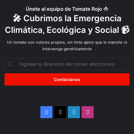
Únete al equipo de Tomate Rojo 🍅
🎤 Cubrimos la Emergencia
Climática, Ecológica y Social 📹
Un tomate con colores propios, sin tinte ajeno que lo manche ni
intervenga genéticamente
Ingresa
tu
dirección
de
correo
electrónico
Facebook
X
LinkedIn
Instagram