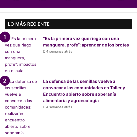
s
a
l
o
LO MÁS RECIENTE
j
a
“Es la primera vez que riego con una
r
manguera, profe”: aprender de los brotes
t
4 semanas atrás
o
m
a
D
e
La defensa de las semillas vuelve a
l
convocar a las comunidades en Taller y
P
Encuentro abierto sobre soberanía
o
alimentaria y agroecología
z
4 semanas atrás
o
9
d
e