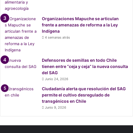
A
n
g
Organizaciones Mapuche se articulan
l
frente a amenazas de reforma a la Ley
o
Indígena
A
4 semanas atrás
m
e
r
i
Defensores de semillas en todo Chile
c
tienen entre “ceja y ceja” la nueva consulta
a
del SAG
n
Junio 24, 2026
Ciudadanía alerta que resolución del SAG
permite el cultivo desregulado de
transgénicos en Chile
Junio 9, 2026