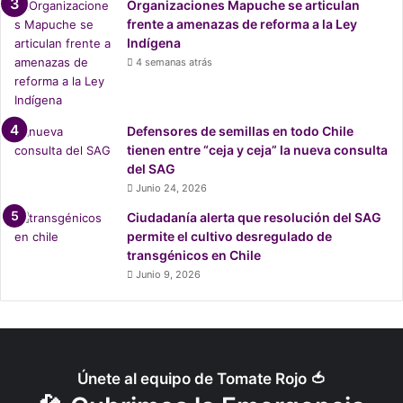
Organizaciones Mapuche se articulan
r
frente a amenazas de reforma a la Ley
a
Indígena
n
4 semanas atrás
í
a
y
a
Defensores de semillas en todo Chile
g
tienen entre “ceja y ceja” la nueva consulta
r
del SAG
i
Junio 24, 2026
c
Ciudadanía alerta que resolución del SAG
u
permite el cultivo desregulado de
l
transgénicos en Chile
t
u
Junio 9, 2026
r
a
Únete al equipo de Tomate Rojo 🍅