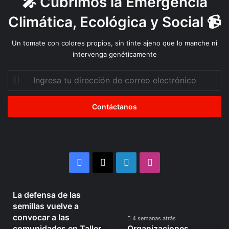
🎤 Cubrimos la Emergencia
Climática, Ecológica y Social 📹
Un tomate con colores propios, sin tinte ajeno que lo manche ni
intervenga genéticamente
Ingresa
tu
dirección
de
correo
electrónico
Facebook
X
LinkedIn
Instagram
4 semanas atrás
La defensa de las
La
Organizaciones
semillas vuelve a
defensa
Mapuche
convocar a las
de
se
4 semanas atrás
comunidades en Taller
Organizaciones