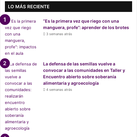
s
LO MÁS RECIENTE
e
n
“Es la primera vez que riego con una
p
manguera, profe”: aprender de los brotes
r
3 semanas atrás
o
g
r
e
s
La defensa de las semillas vuelve a
i
convocar a las comunidades en Taller y
v
Encuentro abierto sobre soberanía
i
alimentaria y agroecología
d
4 semanas atrás
a
d
,
s
o
b
e