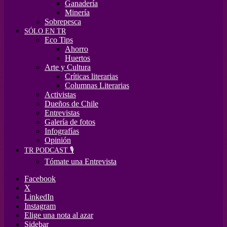
Ganadería
Minería
Sobrepesca
SÓLO EN TR
Eco Tips
Ahorro
Huertos
Arte y Cultura
Críticas literarias
Columnas Literarias
Activistas
Dueños de Chile
Entrevistas
Galería de fotos
Infografías
Opinión
TR PODCAST 🎙️
Tómate una Entrevista
Facebook
X
LinkedIn
Instagram
Elige una nota al azar
Sidebar