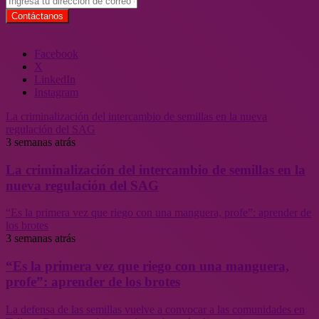
Facebook
X
LinkedIn
Instagram
La criminalización del intercambio de semillas en la nueva
regulación del SAG
3 semanas atrás
La criminalización del intercambio de semillas en la
nueva regulación del SAG
“Es la primera vez que riego con una manguera, profe”: aprender de
los brotes
3 semanas atrás
“Es la primera vez que riego con una manguera,
profe”: aprender de los brotes
La defensa de las semillas vuelve a convocar a las comunidades en