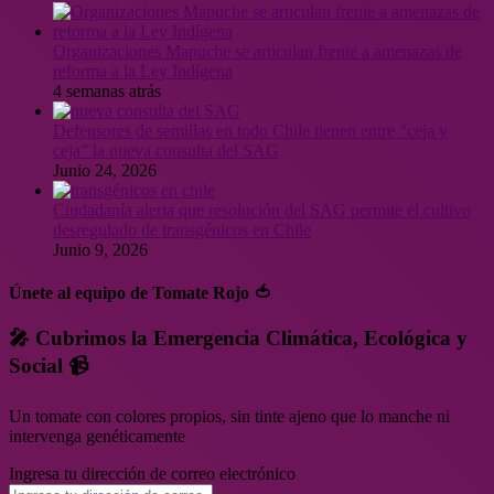
Organizaciones Mapuche se articulan frente a amenazas de
reforma a la Ley Indígena
4 semanas atrás
Defensores de semillas en todo Chile tienen entre “ceja y
ceja” la nueva consulta del SAG
Junio 24, 2026
Ciudadanía alerta que resolución del SAG permite el cultivo
desregulado de transgénicos en Chile
Junio 9, 2026
Únete al equipo de Tomate Rojo 🍅
🎤 Cubrimos la Emergencia Climática, Ecológica y
Social 📹
Un tomate con colores propios, sin tinte ajeno que lo manche ni
intervenga genéticamente
Ingresa tu dirección de correo electrónico