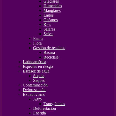
Glaciares
Humedales
Manglares
Lagos
Océanos
Ríos
Salares
Selva
Fauna
Flora
Gestión de residuos
Basura
Reciclaje
Latinoamérica
Especies en riesgo
Escasez de agua
Sequía
Saqueo
Contaminación
Deforestación
Extractivismo
Agro
Transgénicos
Deforestación
Energía