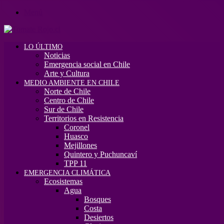
Menú
LO ÚLTIMO
Noticias
Emergencia social en Chile
Arte y Cultura
MEDIO AMBIENTE EN CHILE
Norte de Chile
Centro de Chile
Sur de Chile
Territorios en Resistencia
Coronel
Huasco
Mejillones
Quintero y Puchuncaví
TPP 11
EMERGENCIA CLIMÁTICA
Ecosistemas
Agua
Bosques
Costa
Desiertos