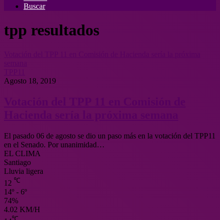
Buscar
tpp resultados
Votación del TPP 11 en Comisión de Hacienda sería la próxima
semana
TPP11
Agosto 18, 2019
Votación del TPP 11 en Comisión de
Hacienda sería la próxima semana
El pasado 06 de agosto se dio un paso más en la votación del TPP11
en el Senado. Por unanimidad…
EL CLIMA
Santiago
Lluvia ligera
℃
12
14º - 6º
74%
4.02 KM/H
℃