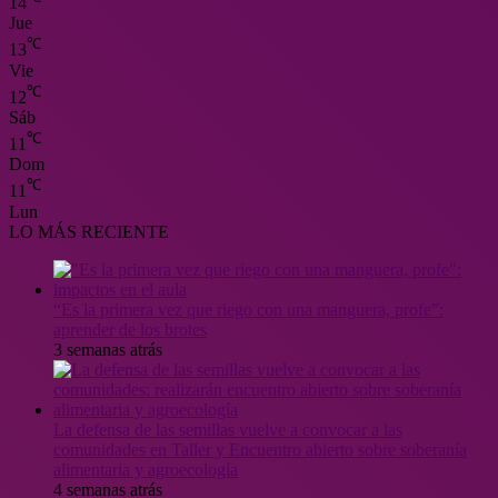
14
Jue
℃
13
Vie
℃
12
Sáb
℃
11
Dom
℃
11
Lun
LO MÁS RECIENTE
“Es la primera vez que riego con una manguera, profe”:
aprender de los brotes
3 semanas atrás
La defensa de las semillas vuelve a convocar a las
comunidades en Taller y Encuentro abierto sobre soberanía
alimentaria y agroecología
4 semanas atrás