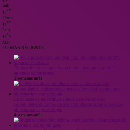
13
Sáb
℃
11
Dom
℃
11
Lun
℃
11
Mar
LO MÁS RECIENTE
“Es la primera vez que riego con una manguera, profe”:
aprender de los brotes
3 semanas atrás
La defensa de las semillas vuelve a convocar a las
comunidades en Taller y Encuentro abierto sobre soberanía
alimentaria y agroecología
4 semanas atrás