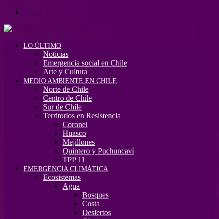
Menú
LO ÚLTIMO
Noticias
Emergencia social en Chile
Arte y Cultura
MEDIO AMBIENTE EN CHILE
Norte de Chile
Centro de Chile
Sur de Chile
Territorios en Resistencia
Coronel
Huasco
Mejillones
Quintero y Puchuncaví
TPP 11
EMERGENCIA CLIMÁTICA
Ecosistemas
Agua
Bosques
Costa
Desiertos