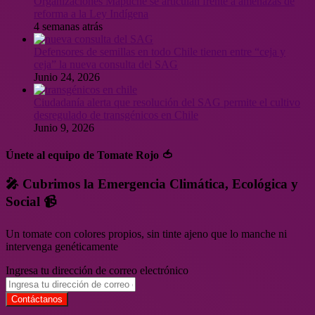
Organizaciones Mapuche se articulan frente a amenazas de
reforma a la Ley Indígena
4 semanas atrás
Defensores de semillas en todo Chile tienen entre “ceja y
ceja” la nueva consulta del SAG
Junio 24, 2026
Ciudadanía alerta que resolución del SAG permite el cultivo
desregulado de transgénicos en Chile
Junio 9, 2026
Únete al equipo de Tomate Rojo 🍅
🎤 Cubrimos la Emergencia Climática, Ecológica y
Social 📹
Un tomate con colores propios, sin tinte ajeno que lo manche ni
intervenga genéticamente
Ingresa tu dirección de correo electrónico