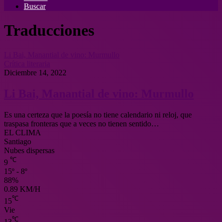
Buscar
Traducciones
Li Bai, Manantial de vino: Murmullo
Crítica literaria
Diciembre 14, 2022
Li Bai, Manantial de vino: Murmullo
Es una certeza que la poesía no tiene calendario ni reloj, que
traspasa fronteras que a veces no tienen sentido…
EL CLIMA
Santiago
Nubes dispersas
℃
9
15º - 8º
88%
0.89 KM/H
℃
15
Vie
℃