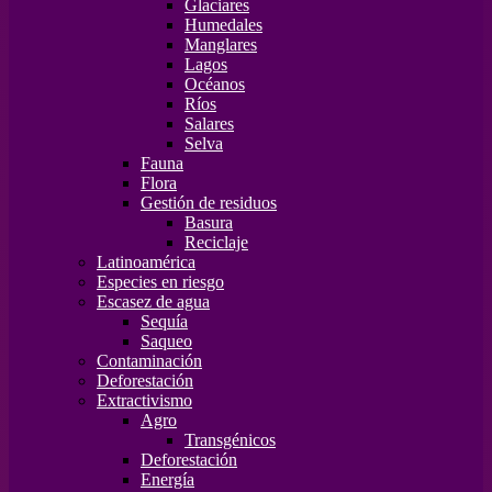
Glaciares
Humedales
Manglares
Lagos
Océanos
Ríos
Salares
Selva
Fauna
Flora
Gestión de residuos
Basura
Reciclaje
Latinoamérica
Especies en riesgo
Escasez de agua
Sequía
Saqueo
Contaminación
Deforestación
Extractivismo
Agro
Transgénicos
Deforestación
Energía