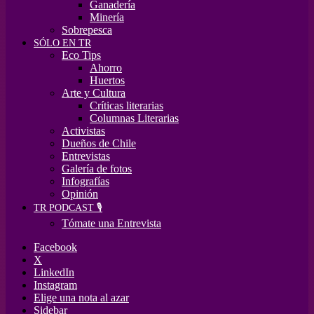
Ganadería
Minería
Sobrepesca
SÓLO EN TR
Eco Tips
Ahorro
Huertos
Arte y Cultura
Críticas literarias
Columnas Literarias
Activistas
Dueños de Chile
Entrevistas
Galería de fotos
Infografías
Opinión
TR PODCAST 🎙️
Tómate una Entrevista
Facebook
X
LinkedIn
Instagram
Elige una nota al azar
Sidebar