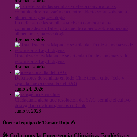
4 semanas atrás
La defensa de las semillas vuelve a convocar a las
comunidades en Taller y Encuentro abierto sobre soberanía
alimentaria y agroecología
4 semanas atrás
Organizaciones Mapuche se articulan frente a amenazas de
reforma a la Ley Indígena
4 semanas atrás
Defensores de semillas en todo Chile tienen entre “ceja y
ceja” la nueva consulta del SAG
Junio 24, 2026
Ciudadanía alerta que resolución del SAG permite el cultivo
desregulado de transgénicos en Chile
Junio 9, 2026
Únete al equipo de Tomate Rojo 🍅
🎤 Cubrimos la Emergencia Climática, Ecológica y