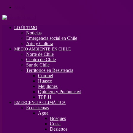
Menú
LO ÚLTIMO
Noticias
Emergencia social en Chile
Arte y Cultura
MEDIO AMBIENTE EN CHILE
Norte de Chile
Centro de Chile
Sur de Chile
Territorios en Resistencia
Coronel
Huasco
Mejillones
Quintero y Puchuncaví
TPP 11
EMERGENCIA CLIMÁTICA
Ecosistemas
Agua
Bosques
Costa
Desiertos