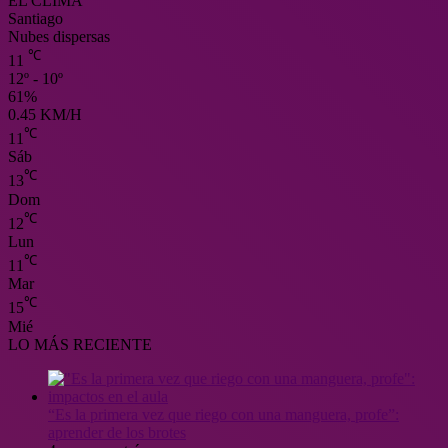
EL CLIMA
Santiago
Nubes dispersas
℃
11
12º - 10º
61%
0.45 KM/H
℃
11
Sáb
℃
13
Dom
℃
12
Lun
℃
11
Mar
℃
15
Mié
LO MÁS RECIENTE
“Es la primera vez que riego con una manguera, profe”:
aprender de los brotes