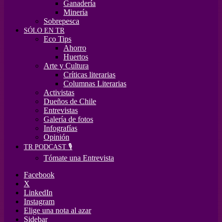
Ganadería
Minería
Sobrepesca
SÓLO EN TR
Eco Tips
Ahorro
Huertos
Arte y Cultura
Críticas literarias
Columnas Literarias
Activistas
Dueños de Chile
Entrevistas
Galería de fotos
Infografías
Opinión
TR PODCAST 🎙️
Tómate una Entrevista
Facebook
X
LinkedIn
Instagram
Elige una nota al azar
Sidebar