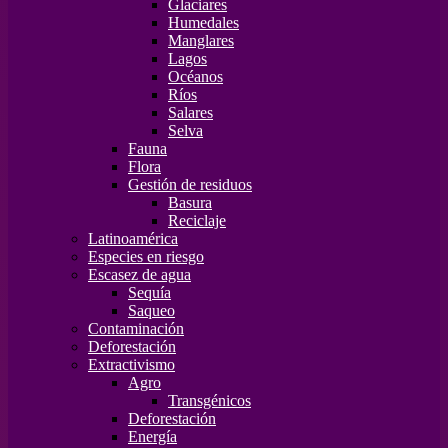
Glaciares
Humedales
Manglares
Lagos
Océanos
Ríos
Salares
Selva
Fauna
Flora
Gestión de residuos
Basura
Reciclaje
Latinoamérica
Especies en riesgo
Escasez de agua
Sequía
Saqueo
Contaminación
Deforestación
Extractivismo
Agro
Transgénicos
Deforestación
Energía