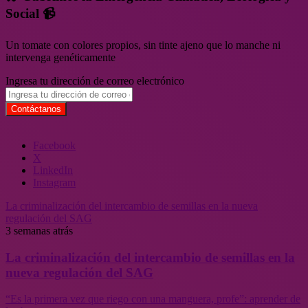
Social 📹
Un tomate con colores propios, sin tinte ajeno que lo manche ni
intervenga genéticamente
Ingresa tu dirección de correo electrónico
Facebook
X
LinkedIn
Instagram
La criminalización del intercambio de semillas en la nueva
regulación del SAG
3 semanas atrás
La criminalización del intercambio de semillas en la
nueva regulación del SAG
“Es la primera vez que riego con una manguera, profe”: aprender de