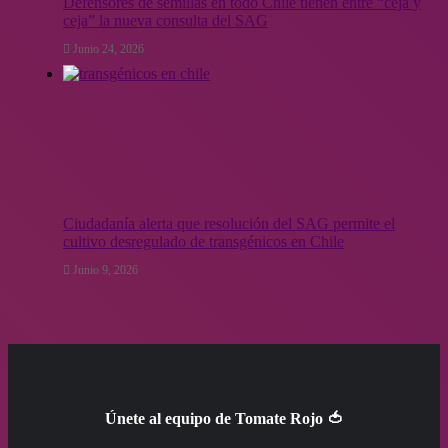
Defensores de semillas en todo Chile tienen entre “ceja y
ceja” la nueva consulta del SAG
Junio 24, 2026
Ciudadanía alerta que resolución del SAG permite el
cultivo desregulado de transgénicos en Chile
Junio 9, 2026
Únete al equipo de Tomate Rojo 🍅