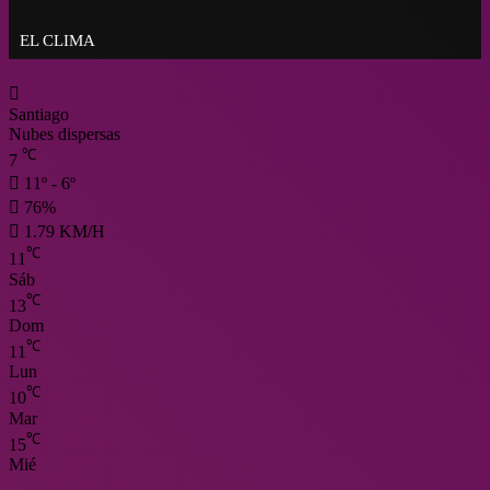
nuevo capítulo
EL CLIMA
Santiago
Nubes dispersas
℃
7
11º - 6º
76%
1.79 KM/H
℃
11
Sáb
℃
13
Dom
℃
11
Lun
℃
10
Mar
℃
15
Mié