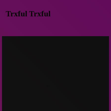
Trxful Trxful
Defensa del río Truful Truful cumple una década y Gobierno
“ecologista” abre un nuevo capítulo
Sólo en TR
Marzo 9, 2023
Defensa del río Truful Truful cumple 
década y Gobierno “ecologista” abre u