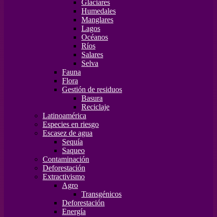
Glaciares
Humedales
Manglares
Lagos
Océanos
Ríos
Salares
Selva
Fauna
Flora
Gestión de residuos
Basura
Reciclaje
Latinoamérica
Especies en riesgo
Escasez de agua
Sequía
Saqueo
Contaminación
Deforestación
Extractivismo
Agro
Transgénicos
Deforestación
Energía