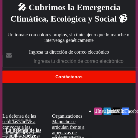
🎤 Cubrimos la Emergencia
Climática, Ecológica y Social 📹
Un tomate con colores propios, sin tinte ajeno que lo manche ni
intervenga genéticamente
Ingresa tu dirección de correo electrónico
Instagram
LinkedIn
X
Faceb
La defensa de las
Organizaciones
Defensores de
4 semanas atrás
semillas vuelve a
Mapuche se
semillas en todo
convocar a las
articulan frente a
Chile tienen entre
La defensa de las
comunidades en
amenazas de
“ceja y ceja” la
semillas vuelve a
4 semanas atrás
Junio 24, 2026