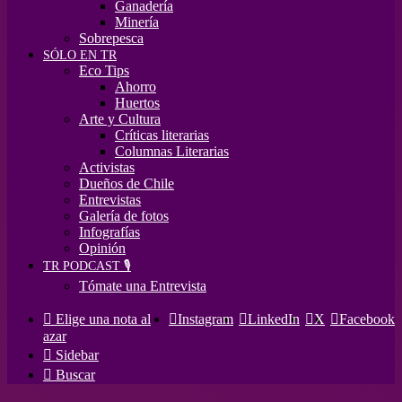
Ganadería
Minería
Sobrepesca
SÓLO EN TR
Eco Tips
Ahorro
Huertos
Arte y Cultura
Críticas literarias
Columnas Literarias
Activistas
Dueños de Chile
Entrevistas
Galería de fotos
Infografías
Opinión
TR PODCAST 🎙️
Tómate una Entrevista
Elige una nota al
Instagram
LinkedIn
X
Facebook
azar
Sidebar
Buscar