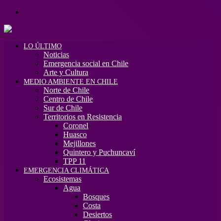
Menú
LO ÚLTIMO
Noticias
Emergencia social en Chile
Arte y Cultura
MEDIO AMBIENTE EN CHILE
Norte de Chile
Centro de Chile
Sur de Chile
Territorios en Resistencia
Coronel
Huasco
Mejillones
Quintero y Puchuncaví
TPP 11
EMERGENCIA CLIMÁTICA
Ecosistemas
Agua
Bosques
Costa
Desiertos