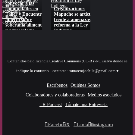
Taller y Encuentro
reforma a la Ley
nueva consulta del
convocar a las
abierto sobre
Indígena
SAG
comunidades en
Organizaciones
Defensores de s
soberanía
Taller y Encuentro
Mapuche se articulan
en todo Chile ti
alimentaria y
abierto sobre
frente a amenazas de
entre “ceja y ce
agroecología
soberanía alimentaria
reforma a la Ley
nueva consulta 
es
y agroecología
Indígena
SAG
Contenidos bajo licencia Creative Commons (CC-BY-NC) salvo donde se
indique lo contrario. | contacto: tomaterojochile@gmail.com ♥
Escríbenos
Quiénes Somos
Colaboradores y colaboradoras
Medios asociados
TR Podcast
Tómate una Entrevista
Facebook
X
LinkedIn
Instagram