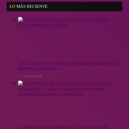
LO MÁS RECIENTE
“Es la primera vez que riego con una manguera, profe”:
aprender de los brotes
4 semanas atrás
La defensa de las semillas vuelve a convocar a las