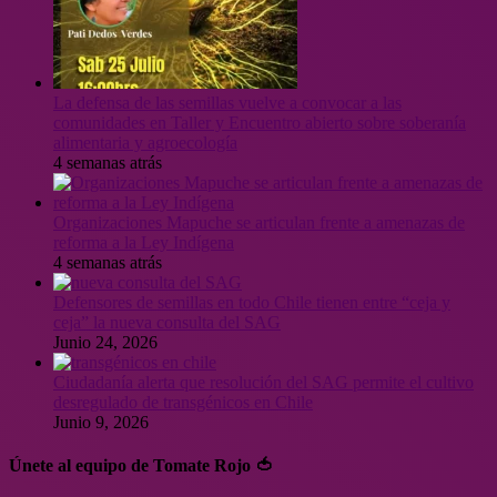
La defensa de las semillas vuelve a convocar a las
comunidades en Taller y Encuentro abierto sobre soberanía
alimentaria y agroecología
4 semanas atrás
Organizaciones Mapuche se articulan frente a amenazas de
reforma a la Ley Indígena
4 semanas atrás
Defensores de semillas en todo Chile tienen entre “ceja y
ceja” la nueva consulta del SAG
Junio 24, 2026
Ciudadanía alerta que resolución del SAG permite el cultivo
desregulado de transgénicos en Chile
Junio 9, 2026
Únete al equipo de Tomate Rojo 🍅