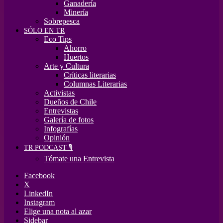
Ganadería
Minería
Sobrepesca
SÓLO EN TR
Eco Tips
Ahorro
Huertos
Arte y Cultura
Críticas literarias
Columnas Literarias
Activistas
Dueños de Chile
Entrevistas
Galería de fotos
Infografías
Opinión
TR PODCAST 🎙️
Tómate una Entrevista
Facebook
X
LinkedIn
Instagram
Elige una nota al azar
Sidebar