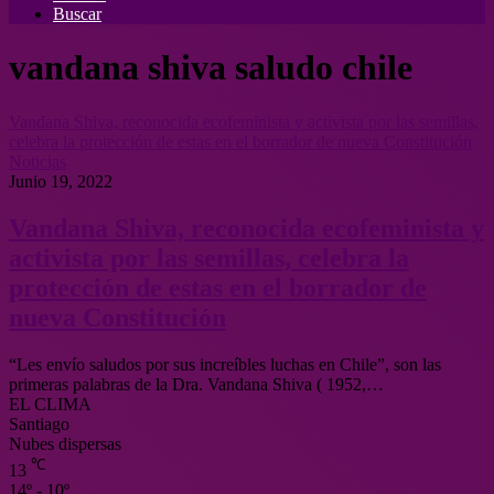
Buscar
vandana shiva saludo chile
Vandana Shiva, reconocida ecofeminista y activista por las semillas,
celebra la protección de estas en el borrador de nueva Constitución
Noticias
Junio 19, 2022
Vandana Shiva, reconocida ecofeminista y
activista por las semillas, celebra la
protección de estas en el borrador de
nueva Constitución
“Les envío saludos por sus increíbles luchas en Chile”, son las
primeras palabras de la Dra. Vandana Shiva ( 1952,…
EL CLIMA
Santiago
Nubes dispersas
℃
13
14º - 10º