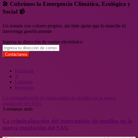
🎤 Cubrimos la Emergencia Climática, Ecológica y
Social 📹
Un tomate con colores propios, sin tinte ajeno que lo manche ni
intervenga genéticamente
Ingresa tu dirección de correo electrónico
Facebook
X
LinkedIn
Instagram
La criminalización del intercambio de semillas en la nueva
regulación del SAG
3 semanas atrás
La criminalización del intercambio de semillas en la
nueva regulación del SAG