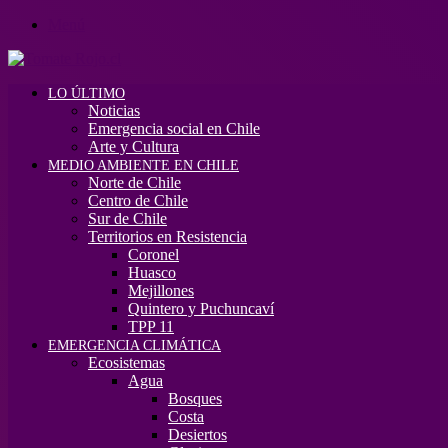
Menú
LO ÚLTIMO
Noticias
Emergencia social en Chile
Arte y Cultura
MEDIO AMBIENTE EN CHILE
Norte de Chile
Centro de Chile
Sur de Chile
Territorios en Resistencia
Coronel
Huasco
Mejillones
Quintero y Puchuncaví
TPP 11
EMERGENCIA CLIMÁTICA
Ecosistemas
Agua
Bosques
Costa
Desiertos