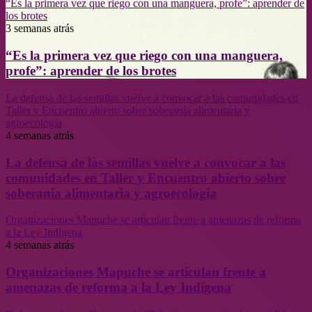
“Es la primera vez que riego con una manguera, profe”: aprender de
los brotes
3 semanas atrás
“Es la primera vez que riego con una manguera,
profe”: aprender de los brotes
La defensa de las semillas vuelve a convocar a las comunidades en
Taller y Encuentro abierto sobre soberanía alimentaria y
agroecología
4 semanas atrás
La defensa de las semillas vuelve a convocar a las
comunidades en Taller y Encuentro abierto sobre
soberanía alimentaria y agroecología
Organizaciones Mapuche se articulan frente a amenazas de reforma
a la Ley Indígena
4 semanas atrás
Organizaciones Mapuche se articulan frente a
amenazas de reforma a la Ley Indígena