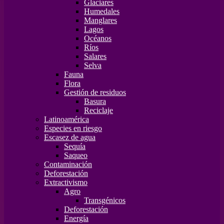
Glaciares
Humedales
Manglares
Lagos
Océanos
Ríos
Salares
Selva
Fauna
Flora
Gestión de residuos
Basura
Reciclaje
Latinoamérica
Especies en riesgo
Escasez de agua
Sequía
Saqueo
Contaminación
Deforestación
Extractivismo
Agro
Transgénicos
Deforestación
Energía