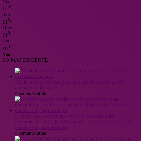
Vie
℃
13
Sáb
℃
11
Dom
℃
11
Lun
℃
10
Mar
LO MÁS RECIENTE
“Es la primera vez que riego con una manguera, profe”:
aprender de los brotes
4 semanas atrás
La defensa de las semillas vuelve a convocar a las
comunidades en Taller y Encuentro abierto sobre soberanía
alimentaria y agroecología
4 semanas atrás