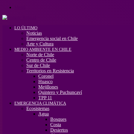
Menú
LO ÚLTIMO
Noticias
Emergencia social en Chile
Arte y Cultura
MEDIO AMBIENTE EN CHILE
Norte de Chile
Centro de Chile
Sur de Chile
Territorios en Resistencia
Coronel
Huasco
Mejillones
Quintero y Puchuncaví
TPP 11
EMERGENCIA CLIMÁTICA
Ecosistemas
Agua
Bosques
Costa
Desiertos