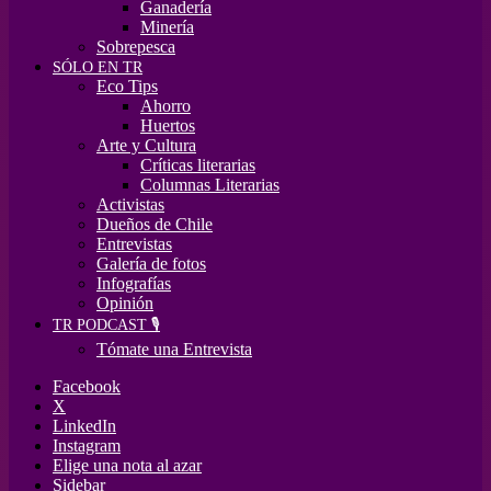
Ganadería
Minería
Sobrepesca
SÓLO EN TR
Eco Tips
Ahorro
Huertos
Arte y Cultura
Críticas literarias
Columnas Literarias
Activistas
Dueños de Chile
Entrevistas
Galería de fotos
Infografías
Opinión
TR PODCAST 🎙️
Tómate una Entrevista
Facebook
X
LinkedIn
Instagram
Elige una nota al azar
Sidebar