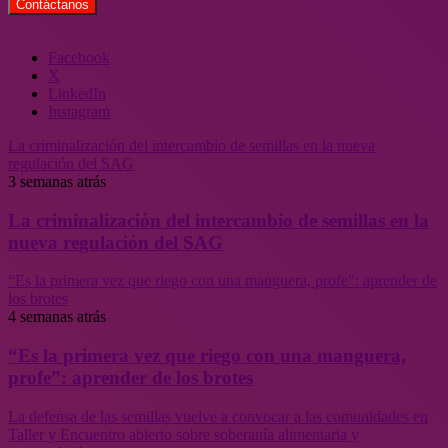
Facebook
X
LinkedIn
Instagram
La criminalización del intercambio de semillas en la nueva
regulación del SAG
3 semanas atrás
La criminalización del intercambio de semillas en la
nueva regulación del SAG
“Es la primera vez que riego con una manguera, profe”: aprender de
los brotes
4 semanas atrás
“Es la primera vez que riego con una manguera,
profe”: aprender de los brotes
La defensa de las semillas vuelve a convocar a las comunidades en
Taller y Encuentro abierto sobre soberanía alimentaria y