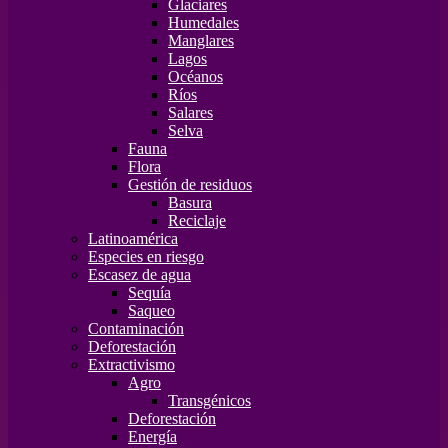
Glaciares
Humedales
Manglares
Lagos
Océanos
Ríos
Salares
Selva
Fauna
Flora
Gestión de residuos
Basura
Reciclaje
Latinoamérica
Especies en riesgo
Escasez de agua
Sequía
Saqueo
Contaminación
Deforestación
Extractivismo
Agro
Transgénicos
Deforestación
Energía