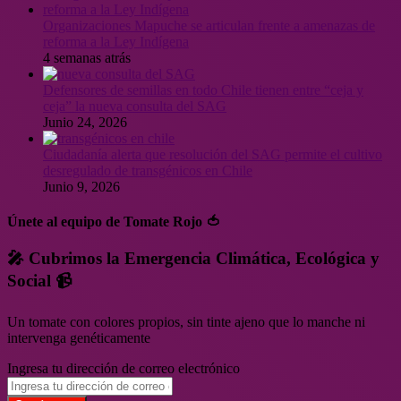
Organizaciones Mapuche se articulan frente a amenazas de
reforma a la Ley Indígena
4 semanas atrás
Defensores de semillas en todo Chile tienen entre “ceja y
ceja” la nueva consulta del SAG
Junio 24, 2026
Ciudadanía alerta que resolución del SAG permite el cultivo
desregulado de transgénicos en Chile
Junio 9, 2026
Únete al equipo de Tomate Rojo 🍅
🎤 Cubrimos la Emergencia Climática, Ecológica y
Social 📹
Un tomate con colores propios, sin tinte ajeno que lo manche ni
intervenga genéticamente
Ingresa tu dirección de correo electrónico