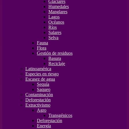
Glaciares
Humedales
Manglares
Lagos
Océanos
Ríos
Salares
Selva
Fauna
Flora
Gestión de residuos
Basura
Reciclaje
Latinoamérica
Especies en riesgo
Escasez de agua
Sequía
Saqueo
Contaminación
Deforestación
Extractivismo
Agro
Transgénicos
Deforestación
Energía