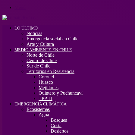
Menú
LO ÚLTIMO
Noticias
Emergencia social en Chile
Arte y Cultura
MEDIO AMBIENTE EN CHILE
Norte de Chile
Centro de Chile
Sur de Chile
Territorios en Resistencia
Coronel
Huasco
Mejillones
Quintero y Puchuncaví
TPP 11
EMERGENCIA CLIMÁTICA
Ecosistemas
Agua
Bosques
Costa
Desiertos