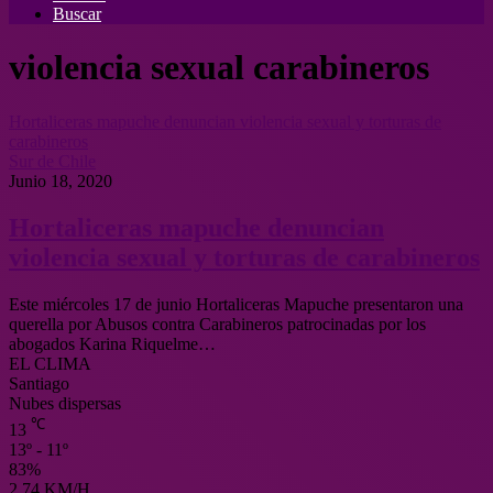
Buscar
violencia sexual carabineros
Hortaliceras mapuche denuncian violencia sexual y torturas de
carabineros
Sur de Chile
Junio 18, 2020
Hortaliceras mapuche denuncian
violencia sexual y torturas de carabineros
Este miércoles 17 de junio Hortaliceras Mapuche presentaron una
querella por Abusos contra Carabineros patrocinadas por los
abogados Karina Riquelme…
EL CLIMA
Santiago
Nubes dispersas
℃
13
13º - 11º
83%
2.74 KM/H