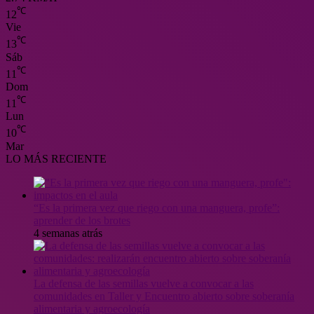
℃
12
Vie
℃
13
Sáb
℃
11
Dom
℃
11
Lun
℃
10
Mar
LO MÁS RECIENTE
“Es la primera vez que riego con una manguera, profe”:
aprender de los brotes
4 semanas atrás
La defensa de las semillas vuelve a convocar a las
comunidades en Taller y Encuentro abierto sobre soberanía
alimentaria y agroecología