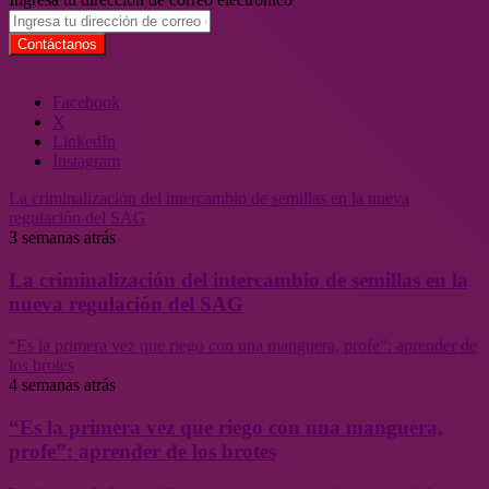
Facebook
X
LinkedIn
Instagram
La criminalización del intercambio de semillas en la nueva
regulación del SAG
3 semanas atrás
La criminalización del intercambio de semillas en la
nueva regulación del SAG
“Es la primera vez que riego con una manguera, profe”: aprender de
los brotes
4 semanas atrás
“Es la primera vez que riego con una manguera,
profe”: aprender de los brotes