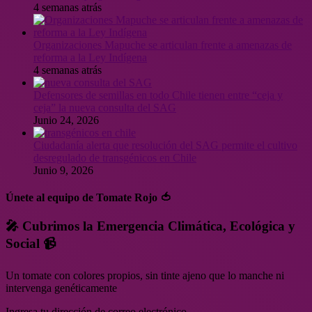
4 semanas atrás
Organizaciones Mapuche se articulan frente a amenazas de
reforma a la Ley Indígena
4 semanas atrás
Defensores de semillas en todo Chile tienen entre “ceja y
ceja” la nueva consulta del SAG
Junio 24, 2026
Ciudadanía alerta que resolución del SAG permite el cultivo
desregulado de transgénicos en Chile
Junio 9, 2026
Únete al equipo de Tomate Rojo 🍅
🎤 Cubrimos la Emergencia Climática, Ecológica y
Social 📹
Un tomate con colores propios, sin tinte ajeno que lo manche ni
intervenga genéticamente
Ingresa tu dirección de correo electrónico