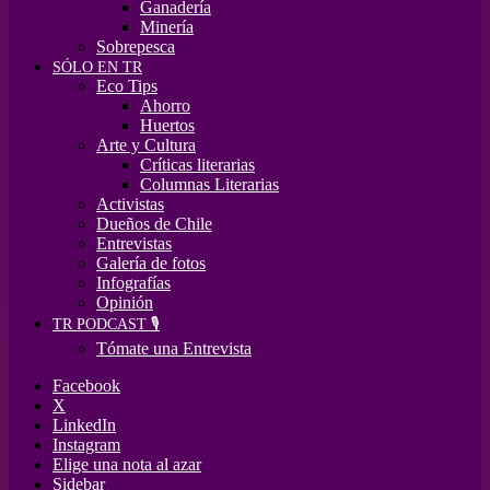
Ganadería
Minería
Sobrepesca
SÓLO EN TR
Eco Tips
Ahorro
Huertos
Arte y Cultura
Críticas literarias
Columnas Literarias
Activistas
Dueños de Chile
Entrevistas
Galería de fotos
Infografías
Opinión
TR PODCAST 🎙️
Tómate una Entrevista
Facebook
X
LinkedIn
Instagram
Elige una nota al azar
Sidebar