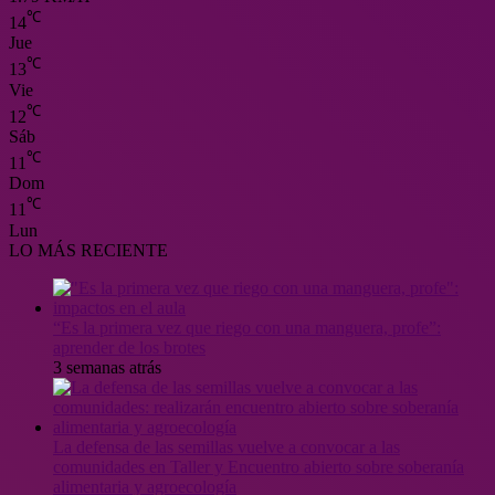
℃
14
Jue
℃
13
Vie
℃
12
Sáb
℃
11
Dom
℃
11
Lun
LO MÁS RECIENTE
“Es la primera vez que riego con una manguera, profe”:
aprender de los brotes
3 semanas atrás
La defensa de las semillas vuelve a convocar a las
comunidades en Taller y Encuentro abierto sobre soberanía
alimentaria y agroecología