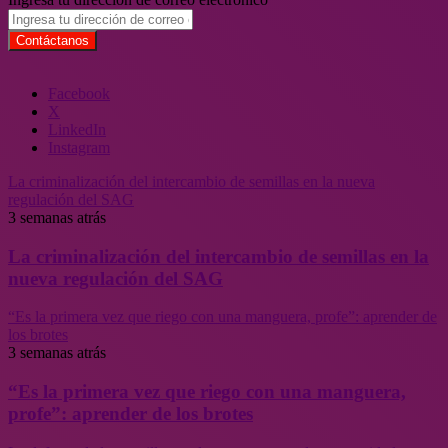
Facebook
X
LinkedIn
Instagram
La criminalización del intercambio de semillas en la nueva
regulación del SAG
3 semanas atrás
La criminalización del intercambio de semillas en la
nueva regulación del SAG
“Es la primera vez que riego con una manguera, profe”: aprender de
los brotes
3 semanas atrás
“Es la primera vez que riego con una manguera,
profe”: aprender de los brotes