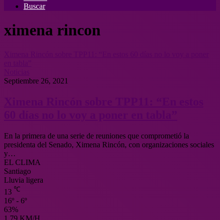
Buscar
ximena rincon
Ximena Rincón sobre TPP11: “En estos 60 días no lo voy a poner
en tabla”
Noticias
Septiembre 26, 2021
Ximena Rincón sobre TPP11: “En estos
60 días no lo voy a poner en tabla”
En la primera de una serie de reuniones que comprometió la
presidenta del Senado, Ximena Rincón, con organizaciones sociales
y…
EL CLIMA
Santiago
Lluvia ligera
℃
13
16º - 6º
63%
1.79 KM/H