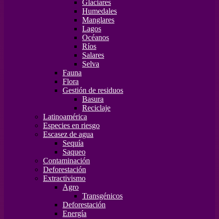
Glaciares
Humedales
Manglares
Lagos
Océanos
Ríos
Salares
Selva
Fauna
Flora
Gestión de residuos
Basura
Reciclaje
Latinoamérica
Especies en riesgo
Escasez de agua
Sequía
Saqueo
Contaminación
Deforestación
Extractivismo
Agro
Transgénicos
Deforestación
Energía