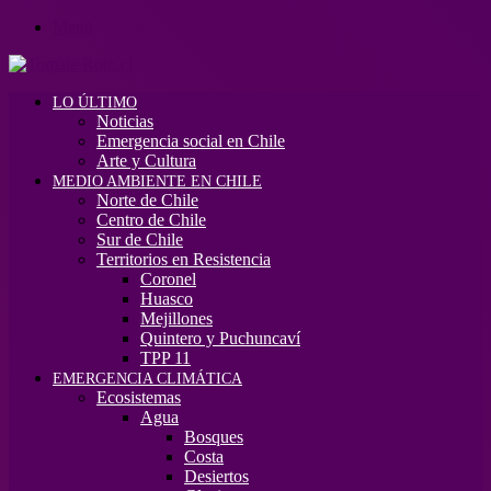
Menú
LO ÚLTIMO
Noticias
Emergencia social en Chile
Arte y Cultura
MEDIO AMBIENTE EN CHILE
Norte de Chile
Centro de Chile
Sur de Chile
Territorios en Resistencia
Coronel
Huasco
Mejillones
Quintero y Puchuncaví
TPP 11
EMERGENCIA CLIMÁTICA
Ecosistemas
Agua
Bosques
Costa
Desiertos