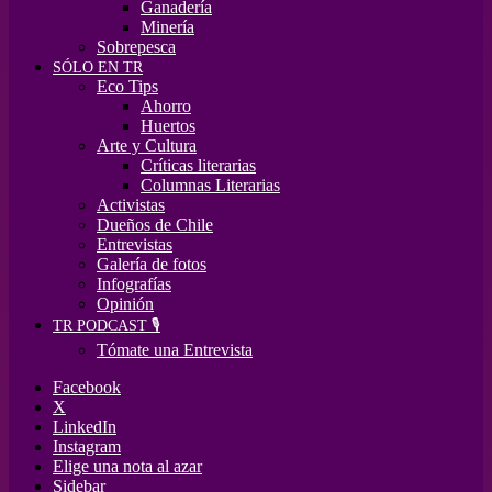
Ganadería
Minería
Sobrepesca
SÓLO EN TR
Eco Tips
Ahorro
Huertos
Arte y Cultura
Críticas literarias
Columnas Literarias
Activistas
Dueños de Chile
Entrevistas
Galería de fotos
Infografías
Opinión
TR PODCAST 🎙️
Tómate una Entrevista
Facebook
X
LinkedIn
Instagram
Elige una nota al azar
Sidebar