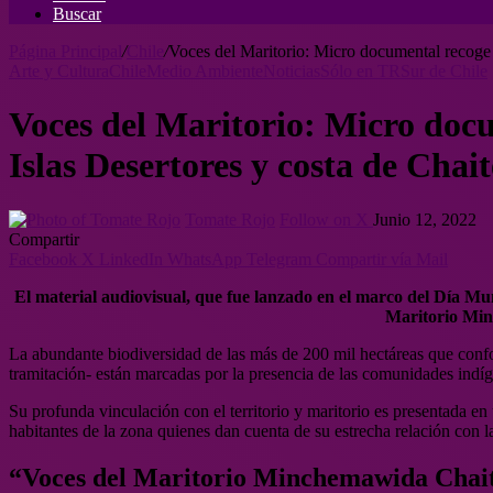
Buscar
Página Principal
/
Chile
/
Voces del Maritorio: Micro documental recoge 
Arte y Cultura
Chile
Medio Ambiente
Noticias
Sólo en TR
Sur de Chile
Voces del Maritorio: Micro docu
Islas Desertores y costa de Chai
Tomate Rojo
Follow on X
Junio 12, 2022
Compartir
Facebook
X
LinkedIn
WhatsApp
Telegram
Compartir vía Mail
El material audiovisual, que fue lanzado en el marco del Día M
Maritorio Minc
La abundante biodiversidad de las más de 200 mil hectáreas que con
tramitación- están marcadas por la presencia de las comunidades indíg
Su profunda vinculación con el territorio y maritorio es presentada e
habitantes de la zona quienes dan cuenta de su estrecha relación con la 
“Voces del Maritorio Minchemawida Chai