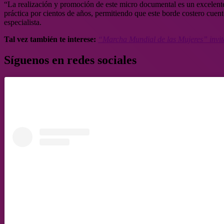
“La realización y promoción de este micro documental es un excelente
práctica por cientos de años, permitiendo que este borde costero cuente
especialista.
Tal vez también te interese:
“Marcha Mundial de las Mujeres” invit
Síguenos en redes sociales