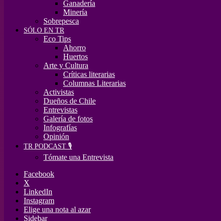
Ganadería
Minería
Sobrepesca
SÓLO EN TR
Eco Tips
Ahorro
Huertos
Arte y Cultura
Críticas literarias
Columnas Literarias
Activistas
Dueños de Chile
Entrevistas
Galería de fotos
Infografías
Opinión
TR PODCAST 🎙️
Tómate una Entrevista
Facebook
X
LinkedIn
Instagram
Elige una nota al azar
Sidebar