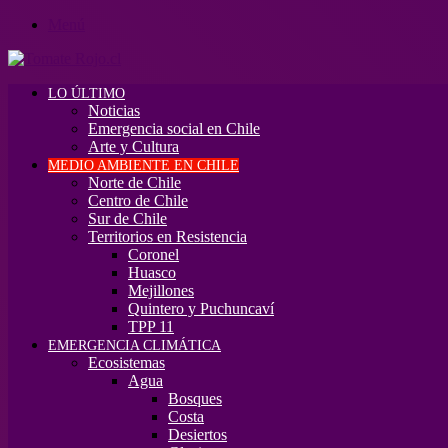
Menú
LO ÚLTIMO
Noticias
Emergencia social en Chile
Arte y Cultura
MEDIO AMBIENTE EN CHILE
Norte de Chile
Centro de Chile
Sur de Chile
Territorios en Resistencia
Coronel
Huasco
Mejillones
Quintero y Puchuncaví
TPP 11
EMERGENCIA CLIMÁTICA
Ecosistemas
Agua
Bosques
Costa
Desiertos