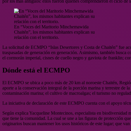
por los más antiguos: ellos fueron quienes comprendieron el ciclo de la
En “Voces del Maritorio Minchemawida
Chaitén”, los mismos habitantes explican su
relación con el territorio.
La solicitud de ECMPO “Islas Desertores y Costa de Chaitén” fue acogi
traspasadas de generación en generación. Asimismo, también busca co
el cormorán imperial, cisnes de cuello negro y gaviota de franklin; co
Dónde está el ECMPO
El ECMPO se ubica a poco más de 20 km al noroeste Chaitén, Región 
aporte a la conservación integral de la porción marina y terrestre de la
contaminación marina; el cultivo de macroalgas; el turismo no regulado
La iniciativa de declaración de este ECMPO cuenta con el apoyo téc
Según explica Yacqueline Montecinos, especialista en biodiversidad
que tiene la comunidad. La cual se une a las figuras de protección
originarios buscan mantener los usos históricos de este lugar; que van