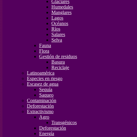
Glaciares
Humedales
Manglares
Lagos
Océanos
Ríos
Salares
Selva
Fauna
Flora
Gestión de residuos
Basura
Reciclaje
Latinoamérica
Especies en riesgo
Escasez de agua
Sequía
Saqueo
Contaminación
Deforestación
Extractivismo
Agro
Transgénicos
Deforestación
Energía