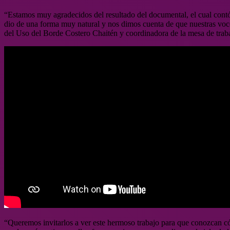
“Estamos muy agradecidos del resultado del documental, el cual contó 
dio de una forma muy natural y nos dimos cuenta de que nuestras voces
del Uso del Borde Costero Chaitén y coordinadora de la mesa de traba
“Queremos invitarlos a ver este hermoso trabajo para que conozcan có