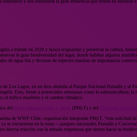
 naturaleza y nos enseñaron la gran influencia que tienen en nuestras vid
da a trámite en 2020 y busca resguardar y preservar la cultura, histori
nservar la gran biodiversidad del lugar, donde habitan algunos mamífe
rales de agua fría y decenas de especies marinas de importancia comercia
de Los Lagos, en un área aledaña al Parque Nacional Pumalín y al Pa
 región. Esto, frente a potenciales amenazas como la salmonicultura; la mi
; el tráfico marítimo y el cambio climático.
nico del
grupo Patagonia Mar y Tierra
(PMyT) y del
Programa Austral P
 marina de WWF Chile, organización integrante PMyT, “esta solicitud 
 que ya se encuentran en la zona —parques nacionales Pumalín y Corco
 en directa relación con la mirada respetuosa que tienen hacia su biodiv