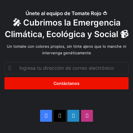
Únete al equipo de Tomate Rojo 🍅
🎤 Cubrimos la Emergencia
Climática, Ecológica y Social 📹
Un tomate con colores propios, sin tinte ajeno que lo manche ni
intervenga genéticamente
Ingresa
tu
dirección
de
correo
electrónico
Facebook
X
LinkedIn
Instagram