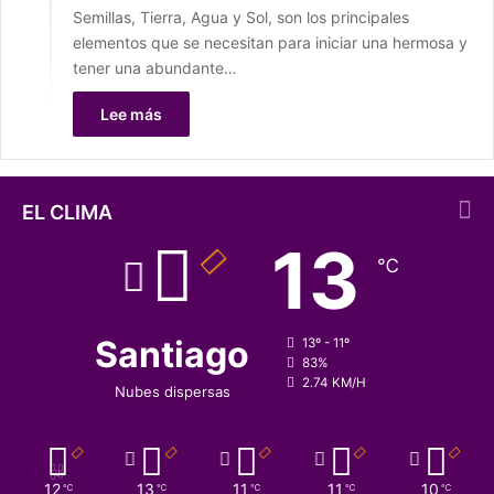
Semillas, Tierra, Agua y Sol, son los principales
elementos que se necesitan para iniciar una hermosa y
tener una abundante…
Lee más
EL CLIMA
13
℃
Santiago
13º - 11º
83%
2.74 KM/H
Nubes dispersas
12
13
11
11
10
℃
℃
℃
℃
℃