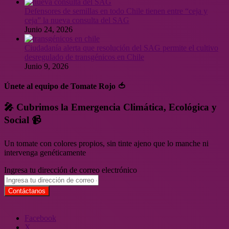
Defensores de semillas en todo Chile tienen entre “ceja y
ceja” la nueva consulta del SAG
Junio 24, 2026
Ciudadanía alerta que resolución del SAG permite el cultivo
desregulado de transgénicos en Chile
Junio 9, 2026
Únete al equipo de Tomate Rojo 🍅
🎤 Cubrimos la Emergencia Climática, Ecológica y
Social 📹
Un tomate con colores propios, sin tinte ajeno que lo manche ni
intervenga genéticamente
Ingresa tu dirección de correo electrónico
Facebook
X