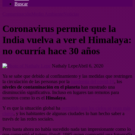
Buscar
Contaminación
Medio Ambiente
Noticias
Coronavirus permite que la
India vuelva a ver el Himalaya:
no ocurría hace 30 años
Nathaly Lepe
Abril 6, 2020
Ya se sabe que debido al confinamiento y las medidas que restringen
la circulación de las personas por la
pandemia del covid-19
, los
niveles de contaminación en el planeta
han mostrado una
disminución significativa. Incluso en lugares tan remotos para
nosotros como lo es el
Himalaya
.
Y es que la situación global ha
permitido que los cielos se vean más
claros
, y los habitantes de algunas ciudades lo han hecho saber a
través de las redes sociales.
Pero hasta ahora no había sucedido nada tan impresionante como lo
que compartió el tuitero @gull_1985 quien compartió una fotografía