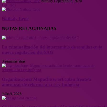
Nathaly Lepe
Abril 6, 2020
Leer más
Nathaly Lepe
NOTAS RELACIONADAS
La criminalización del intercambio de semillas en la
nueva regulación del SAG
3 semanas atrás
Organizaciones Mapuche se articulan frente a
amenazas de reforma a la Ley Indígena
Julio 9, 2026