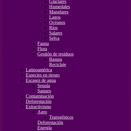
Glaciares
Humedales
Manglares
Lagos
Océanos
Ríos
Salares
Selva
Fauna
Flora
Gestión de residuos
Basura
Reciclaje
Latinoamérica
Especies en riesgo
Escasez de agua
Sequía
Saqueo
Contaminación
Deforestación
Extractivismo
Agro
Transgénicos
Deforestación
Energía