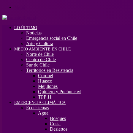
Menú
LO ÚLTIMO
Noticias
Emergencia social en Chile
Arte y Cultura
MEDIO AMBIENTE EN CHILE
Norte de Chile
Centro de Chile
Sur de Chile
Territorios en Resistencia
Coronel
Huasco
Mejillones
Quintero y Puchuncaví
TPP 11
EMERGENCIA CLIMÁTICA
Ecosistemas
Agua
Bosques
Costa
Desiertos