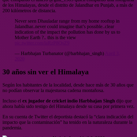
de los Himalayas, desde el distrito de Jalandhar en Punjab, a más de
200 kilómetros de distancia.
Never seen Dhauladar range from my home rooftop in
Jalandhar..never could imagine that’s possible..clear
indication of the impact the pollution has done by us to
Mother Earth ?.. this is the view
pic.twitter.com/laRzP8QsZ9
— Harbhajan Turbanator (@harbhajan_singh)
April 3,
2020
30 años sin ver el Himalaya
Según los habitantes de la localidad, desde hace más de 30 años que
no podían observar la majestuosa cadena montañosa.
Incluso el
ex jugador de cricket indio Harbhajan Singh
dijo que
ahora había sido testigo del Himalaya desde su casa por primera vez.
En su cuenta de Twitter el deportista destacó la “clara indicación del
impacto que la contaminación” ha tenido en la naturaleza durante la
pandemia.