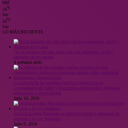
Mié
℃
18
Jue
℃
18
Vie
LO MÁS RECIENTE
“Es la primera vez que riego con una manguera, profe”:
aprender de los brotes
4 semanas atrás
La defensa de las semillas vuelve a convocar a las
comunidades en Taller y Encuentro abierto sobre soberanía
alimentaria y agroecología
Julio 10, 2026
Organizaciones Mapuche se articulan frente a amenazas de
reforma a la Ley Indígena
Julio 9, 2026