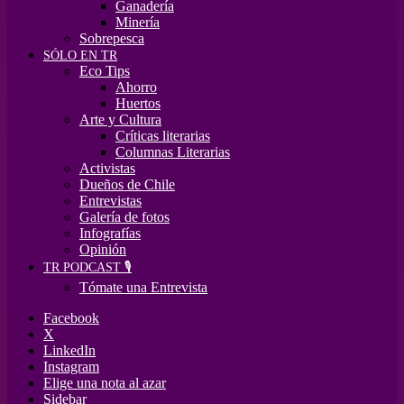
Ganadería
Minería
Sobrepesca
SÓLO EN TR
Eco Tips
Ahorro
Huertos
Arte y Cultura
Críticas literarias
Columnas Literarias
Activistas
Dueños de Chile
Entrevistas
Galería de fotos
Infografías
Opinión
TR PODCAST 🎙️
Tómate una Entrevista
Facebook
X
LinkedIn
Instagram
Elige una nota al azar
Sidebar