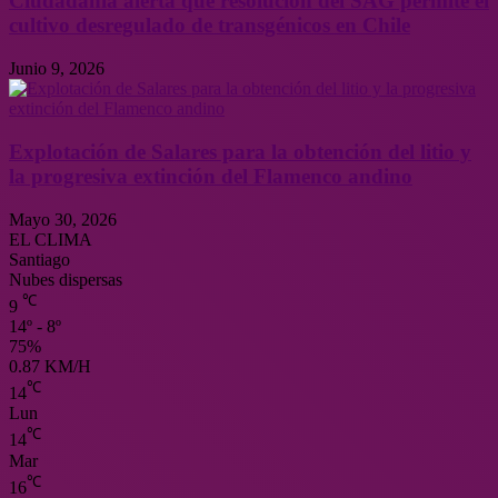
Ciudadanía alerta que resolución del SAG permite el
cultivo desregulado de transgénicos en Chile
Junio 9, 2026
Explotación de Salares para la obtención del litio y
la progresiva extinción del Flamenco andino
Mayo 30, 2026
EL CLIMA
Santiago
Nubes dispersas
℃
9
14º - 8º
75%
0.87 KM/H
℃
14
Lun
℃
14
Mar
℃
16